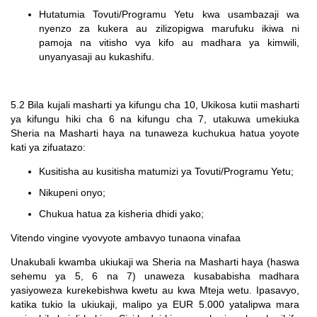
Hutatumia Tovuti/Programu Yetu kwa usambazaji wa
nyenzo za kukera au zilizopigwa marufuku ikiwa ni
pamoja na vitisho vya kifo au madhara ya kimwili,
unyanyasaji au kukashifu.
5.2 Bila kujali masharti ya kifungu cha 10, Ukikosa kutii masharti
ya kifungu hiki cha 6 na kifungu cha 7, utakuwa umekiuka
Sheria na Masharti haya na tunaweza kuchukua hatua yoyote
kati ya zifuatazo:
Kusitisha au kusitisha matumizi ya Tovuti/Programu Yetu;
Nikupeni onyo;
Chukua hatua za kisheria dhidi yako;
Vitendo vingine vyovyote ambavyo tunaona vinafaa
Unakubali kwamba ukiukaji wa Sheria na Masharti haya (haswa
sehemu ya
5, 6 na 7)
unaweza kusababisha madhara
yasiyoweza kurekebishwa kwetu au kwa Mteja wetu. Ipasavyo,
katika tukio la ukiukaji, malipo ya EUR 5.000 yatalipwa mara