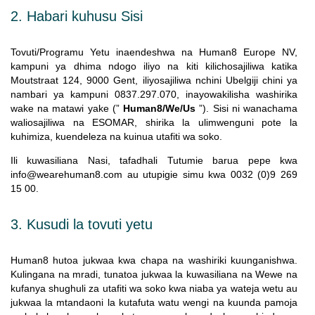
2. Habari kuhusu Sisi
Tovuti/Programu Yetu inaendeshwa na Human8 Europe NV,
kampuni ya dhima ndogo iliyo na kiti kilichosajiliwa katika
Moutstraat 124, 9000 Gent, iliyosajiliwa nchini Ubelgiji chini ya
nambari ya kampuni 0837.297.070, inayowakilisha washirika
wake na matawi yake (”
Human8/We/Us
”). Sisi ni wanachama
waliosajiliwa na ESOMAR, shirika la ulimwenguni pote la
kuhimiza, kuendeleza na kuinua utafiti wa soko.
Ili kuwasiliana Nasi, tafadhali Tutumie barua pepe kwa
info@wearehuman8.com au utupigie simu kwa 0032 (0)9 269
15 00.
3. Kusudi la tovuti yetu
Human8 hutoa jukwaa kwa chapa na washiriki kuunganishwa.
Kulingana na mradi, tunatoa jukwaa la kuwasiliana na Wewe na
kufanya shughuli za utafiti wa soko kwa niaba ya wateja wetu au
jukwaa la mtandaoni la kutafuta watu wengi na kuunda pamoja