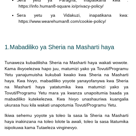
https://info.human8-square.io/privacy-policy/
Sera yetu ya Vidakuzi, inapatikana kwa:
https://www.wearehuman8.com/cookie-policy/
1.Mabadiliko ya Sheria na Masharti haya
Tunaweza kubadilisha Sheria na Masharti haya wakati wowote.
Kama ilivyoelezwa hapo juu, matumizi yako ya Tovuti/Programu
Yetu yanajumuisha kukubali kwako kwa Sheria na Masharti
haya. Kwa hivyo, mabadiliko yoyote yanayofanywa kwa Sheria
na Masharti haya yatatumika kwa matumizi yako ya
Tovuti/Programu Yetu mara ya kwanza unapoitumia baada ya
mabadiliko kutekelezwa. Kwa hivyo unashauriwa kuangalia
ukurasa huu kila wakati unapotumia Tovuti/Programu Yetu.
Ikiwa sehemu yoyote ya toleo la sasa la Sheria na Masharti
haya inakinzana na toleo lolote la awali, toleo la sasa litatumika
isipokuwa kama Tutaeleza vinginevyo.