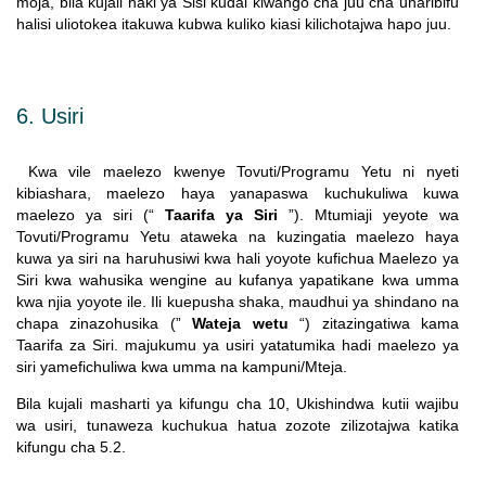
moja, bila kujali haki ya Sisi kudai kiwango cha juu cha uharibifu
halisi uliotokea itakuwa kubwa kuliko kiasi kilichotajwa hapo juu.
6. Usiri
Kwa vile maelezo kwenye Tovuti/Programu Yetu ni nyeti
kibiashara, maelezo haya yanapaswa kuchukuliwa kuwa
maelezo ya siri (“
Taarifa ya Siri
”). Mtumiaji yeyote wa
Tovuti/Programu Yetu ataweka na kuzingatia maelezo haya
kuwa ya siri na haruhusiwi kwa hali yoyote kufichua Maelezo ya
Siri kwa wahusika wengine au kufanya yapatikane kwa umma
kwa njia yoyote ile. Ili kuepusha shaka, maudhui ya shindano na
chapa zinazohusika (”
Wateja wetu
“) zitazingatiwa kama
Taarifa za Siri. majukumu ya usiri yatatumika hadi maelezo ya
siri yamefichuliwa kwa umma na kampuni/Mteja.
Bila kujali masharti ya kifungu cha 10, Ukishindwa kutii wajibu
wa usiri, tunaweza kuchukua hatua zozote zilizotajwa katika
kifungu cha
5.2.