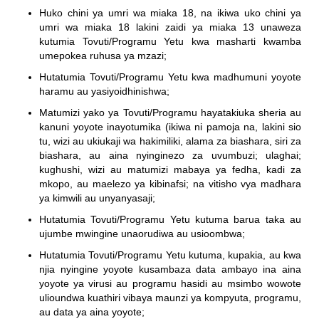
Huko chini ya umri wa miaka 18, na ikiwa uko chini ya
umri wa miaka 18 lakini zaidi ya miaka 13 unaweza
kutumia Tovuti/Programu Yetu kwa masharti kwamba
umepokea ruhusa ya mzazi;
Hutatumia Tovuti/Programu Yetu kwa madhumuni yoyote
haramu au yasiyoidhinishwa;
Matumizi yako ya Tovuti/Programu hayatakiuka sheria au
kanuni yoyote inayotumika (ikiwa ni pamoja na, lakini sio
tu,
wizi au ukiukaji wa hakimiliki, alama za biashara, siri za
biashara, au aina nyinginezo za uvumbuzi; ulaghai;
kughushi, wizi au matumizi mabaya ya fedha, kadi za
mkopo, au maelezo ya kibinafsi; na vitisho vya madhara
ya kimwili au unyanyasaji;
Hutatumia Tovuti/Programu Yetu kutuma barua taka au
ujumbe mwingine unaorudiwa au usioombwa;
Hutatumia Tovuti/Programu Yetu kutuma, kupakia, au kwa
njia nyingine yoyote kusambaza data ambayo ina aina
yoyote ya virusi au programu hasidi au msimbo wowote
ulioundwa kuathiri vibaya maunzi ya kompyuta, programu,
au data ya aina yoyote;