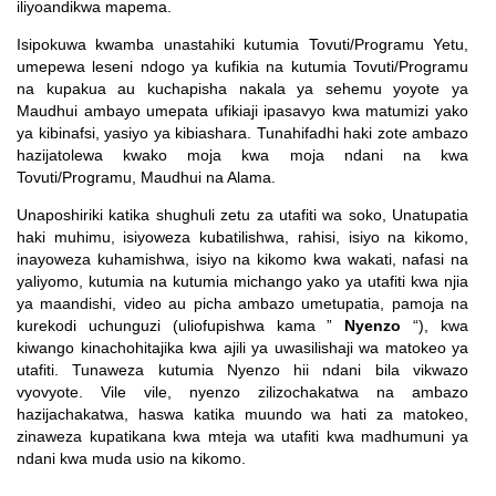
iliyoandikwa mapema.
Isipokuwa kwamba unastahiki kutumia Tovuti/Programu Yetu,
umepewa leseni ndogo ya kufikia na kutumia Tovuti/Programu
na kupakua au kuchapisha nakala ya sehemu yoyote ya
Maudhui ambayo umepata ufikiaji ipasavyo kwa matumizi yako
ya kibinafsi, yasiyo ya kibiashara. Tunahifadhi haki zote ambazo
hazijatolewa kwako moja kwa moja ndani na kwa
Tovuti/Programu, Maudhui na Alama.
Unaposhiriki katika shughuli zetu za utafiti wa soko, Unatupatia
haki muhimu, isiyoweza kubatilishwa, rahisi, isiyo na kikomo,
inayoweza kuhamishwa, isiyo na kikomo kwa wakati, nafasi na
yaliyomo, kutumia na kutumia michango yako ya utafiti kwa njia
ya maandishi, video au picha ambazo umetupatia, pamoja na
kurekodi uchunguzi (uliofupishwa kama ”
Nyenzo
“), kwa
kiwango kinachohitajika kwa ajili ya uwasilishaji wa matokeo ya
utafiti. Tunaweza kutumia Nyenzo hii ndani bila vikwazo
vyovyote. Vile vile, nyenzo zilizochakatwa na ambazo
hazijachakatwa, haswa katika muundo wa hati za matokeo,
zinaweza kupatikana kwa mteja wa utafiti kwa madhumuni ya
ndani kwa muda usio na kikomo.