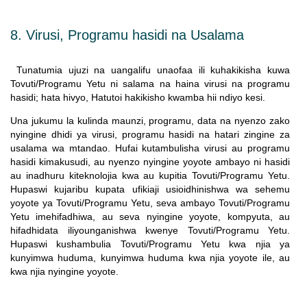
8. Virusi, Programu hasidi na Usalama
Tunatumia ujuzi na uangalifu unaofaa ili kuhakikisha kuwa
Tovuti/Programu Yetu ni salama na haina virusi na programu
hasidi; hata hivyo, Hatutoi hakikisho kwamba hii ndiyo kesi.
Una jukumu la kulinda maunzi, programu, data na nyenzo zako
nyingine dhidi ya virusi, programu hasidi na hatari zingine za
usalama wa mtandao. Hufai kutambulisha virusi au programu
hasidi kimakusudi, au nyenzo nyingine yoyote ambayo ni hasidi
au inadhuru kiteknolojia kwa au kupitia Tovuti/Programu Yetu.
Hupaswi kujaribu kupata ufikiaji usioidhinishwa wa sehemu
yoyote ya Tovuti/Programu Yetu, seva ambayo Tovuti/Programu
Yetu imehifadhiwa, au seva nyingine yoyote, kompyuta, au
hifadhidata iliyounganishwa kwenye Tovuti/Programu Yetu.
Hupaswi kushambulia Tovuti/Programu Yetu kwa njia ya
kunyimwa huduma, kunyimwa huduma kwa njia yoyote ile, au
kwa njia nyingine yoyote.