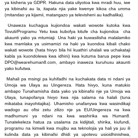
ya kisheria ya GDPR. Hakuna data uliyotoa kwa mradi huu, iwe
ya kibinafsi au la, itapata njia yake kwenye kikoa cha umma
(mitandao ya kijamii, matangazo ya televisheni au kadhalika).
Unaweza kuchagua kujiondoa wakati wowote kutoka kwa
Tovuti/Programu Yetu kwa kubofya kitufe cha kujiondoa
cha
akaunti yako ya mtumiaji. Una haki ya kuwasilisha malalamiko
kwa mamlaka ya usimamizi na haki ya kuondoa kibali chako
wakati wowote (hata hivyo bila hii kuathiri uhalali wa uchakataji
kabla ya kuondolewa kwa idhini) kwa kutuma barua pepe kwa
DPO@wearehuman8.com, ambayo inaweza kuruhusu akaunti
yako kufutwa.
Mahali pa msingi pa kuhifadhi na kuchakata data ni ndani ya
Umoja wa Ulaya au Uingereza. Hata hivyo, kuna matukio
ambapo Tunahamisha data yako ya kibinafsi nje ya Umoja wa
Ulaya, tunapofanya hivyo kwa njia salama na halali (tuna
mikataba inayohitajika). Uhamisho unafanywa kwa wasindikaji
wadogo au ofisi zetu zilizo nje ya EU/Uingereza na kwa
madhumuni ya ndani na kwa washirika wa Human8.
Tunatekeleza hatua za usalama za kidijitali, shirika, kiufundi,
programu na kimwili kwa mujibu wa teknolojia ya hali ya juu ili
kulinda data ya kibinafsi dhidi ya upotevu usioidhinishwa,