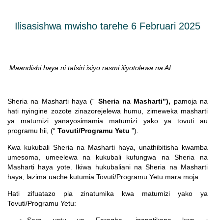
Ilisasishwa mwisho tarehe 6 Februari 2025
Maandishi haya ni tafsiri isiyo rasmi iliyotolewa na AI.
Sheria na Masharti haya (“
Sheria na Masharti”),
pamoja na
hati nyingine zozote zinazorejelewa humu, zimeweka masharti
ya matumizi yanayosimamia matumizi yako ya tovuti au
programu hii, (“
Tovuti/Programu Yetu
”).
Kwa kukubali Sheria na Masharti haya, unathibitisha kwamba
umesoma, umeelewa na kukubali kufungwa na Sheria na
Masharti haya yote. Ikiwa hukubaliani na Sheria na Masharti
haya, lazima uache kutumia Tovuti/Programu Yetu mara moja.
Hati zifuatazo pia zinatumika kwa matumizi yako ya
Tovuti/Programu Yetu:
Sera yetu ya Faragha, inapatikana kwa
: