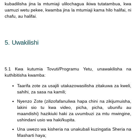
kubadilisha jina la mtumiaji ulilochagua ikiwa tutatambua, kwa
uamuzi wetu pekee, kwamba jina la mtumiaji kama hilo halifai, ni
chafu, au halifai.
5. Uwakilishi
5.1 Kwa kutumia Tovuti/Programu Yetu, unawakilisha na
kuthibitisha kwamba:
Taarifa zote za usajili utakazowasilisha zitakuwa za kweli,
sahihi, za sasa na kamili;
Nyenzo Zote (zilizofafanuliwa hapa chini na zikijumuisha,
lakini sio tu kwa video, picha, picha, ubunifu au
maandishi) hazikiuki haki za uvumbuzi za mtu mwingine,
ushindani usio wa haki/kupita.
Una uwezo wa kisheria na unakubali kuzingatia Sheria na
Masharti haya;