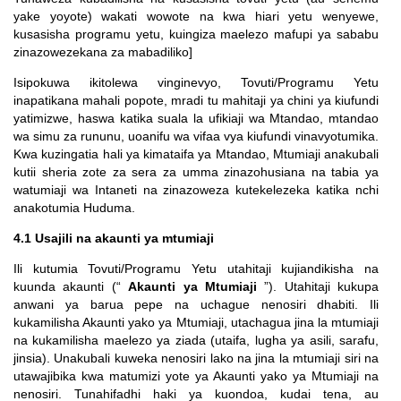
yake yoyote) wakati wowote na kwa hiari yetu wenyewe,
kusasisha programu yetu, kuingiza maelezo mafupi ya sababu
zinazowezekana za mabadiliko]
Isipokuwa ikitolewa vinginevyo, Tovuti/Programu Yetu
inapatikana mahali popote, mradi tu mahitaji ya chini ya kiufundi
yatimizwe, haswa katika suala la ufikiaji wa Mtandao, mtandao
wa simu za rununu, uoanifu wa vifaa vya kiufundi vinavyotumika.
Kwa kuzingatia hali ya kimataifa ya Mtandao, Mtumiaji anakubali
kutii sheria zote za sera za umma zinazohusiana na tabia ya
watumiaji wa Intaneti na zinazoweza kutekelezeka katika nchi
anakotumia Huduma.
4.1 Usajili na akaunti ya mtumiaji
Ili kutumia Tovuti/Programu Yetu utahitaji kujiandikisha na
kuunda akaunti (“
Akaunti ya Mtumiaji
”). Utahitaji kukupa
anwani ya barua pepe na uchague nenosiri dhabiti. Ili
kukamilisha Akaunti yako ya Mtumiaji, utachagua jina la mtumiaji
na kukamilisha maelezo ya ziada (utaifa, lugha ya asili, sarafu,
jinsia). Unakubali kuweka nenosiri lako na jina la mtumiaji siri na
utawajibika kwa matumizi yote ya Akaunti yako ya Mtumiaji na
nenosiri. Tunahifadhi haki ya kuondoa, kudai tena, au