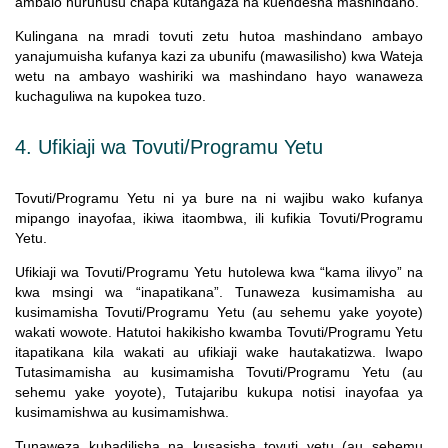
ambalo huruhusu chapa kutangaza na kuendesha mashindano.
Kulingana na mradi tovuti zetu hutoa mashindano ambayo
yanajumuisha kufanya kazi za ubunifu (mawasilisho) kwa Wateja
wetu na ambayo washiriki wa mashindano hayo wanaweza
kuchaguliwa na kupokea tuzo.
4. Ufikiaji wa Tovuti/Programu Yetu
Tovuti/Programu Yetu ni ya bure na ni wajibu wako kufanya
mipango inayofaa, ikiwa itaombwa, ili kufikia Tovuti/Programu
Yetu.
Ufikiaji wa Tovuti/Programu Yetu hutolewa kwa “kama ilivyo” na
kwa msingi wa “inapatikana”. Tunaweza kusimamisha au
kusimamisha Tovuti/Programu Yetu (au sehemu yake yoyote)
wakati wowote. Hatutoi hakikisho kwamba Tovuti/Programu Yetu
itapatikana kila wakati au ufikiaji wake hautakatizwa. Iwapo
Tutasimamisha au kusimamisha Tovuti/Programu Yetu (au
sehemu yake yoyote), Tutajaribu kukupa notisi inayofaa ya
kusimamishwa au kusimamishwa.
Tunaweza kubadilisha na kusasisha tovuti yetu (au sehemu