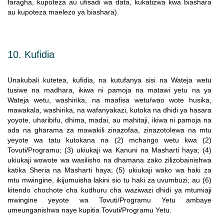
faragha, kupoteza au ufisadi wa data, kukatizwa kwa biashara
au kupoteza maelezo ya biashara).
10. Kufidia
Unakubali kutetea, kufidia, na kutufanya sisi na Wateja wetu
tusiwe na madhara, ikiwa ni pamoja na matawi yetu na ya
Wateja wetu, washirika, na maafisa wetu/wao wote husika,
mawakala, washirika, na wafanyakazi, kutoka na dhidi ya hasara
yoyote, uharibifu, dhima, madai, au mahitaji, ikiwa ni pamoja na
ada na gharama za mawakili zinazofaa, zinazotolewa na mtu
yeyote wa tatu kutokana na (2) mchango wetu kwa (2)
Tovuti/Programu; (3) ukiukaji wa Kanuni na Masharti haya; (4)
ukiukaji wowote wa wasilisho na dhamana zako zilizobainishwa
katika Sheria na Masharti haya; (5) ukiukaji wako wa haki za
mtu mwingine, ikijumuisha lakini sio tu haki za uvumbuzi; au (6)
kitendo chochote cha kudhuru cha waziwazi dhidi ya mtumiaji
mwingine yeyote wa Tovuti/Programu Yetu ambaye
umeunganishwa naye kupitia Tovuti/Programu Yetu.