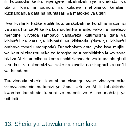
ili kutusaidia katika vipengele mbalimbali vya mchakato wa
utafiti, ikiwa ni pamoja na kufanya mahojiano, kutafsiri,
kuchanganua data na muhtasari wa matokeo ya utafiti.
Kwa kushiriki katika utafiti huu, unakubali na kuridhia matumizi
ya zana hizi za AI katika kushughulikia majibu yako na maelezo
mengine uliyotoa (ambayo yanaweza kujumuisha data ya
kibinafsi na data ya kibinafsi ya kihistoria (data ya kibinafsi
ambayo tayari umetupatia) Tunachakata data yako kwa mujibu
wa kanuni zinazotumika za faragha na tunathibitisha kuwa zana
hizi za AI zinatumika tu kama usaidizi/msaada wa kutoa shughuli
zetu kuu za usimamizi wa soko na kusalia na shughuli za utafiti
wa binadamu.
Tutazingatia sheria, kanuni na viwango vyote vinavyotumika
vinavyosimamia matumizi ya Zana zetu za AI ili kuhakikisha
kwamba kunafuata kanuni za maadili za AI na mahitaji ya
udhibiti.
13. Sheria ya Utawala na mamlaka