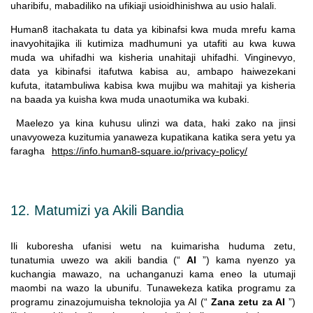
uharibifu, mabadiliko na ufikiaji usioidhinishwa au usio halali.
H
uman8 itachakata tu data ya kibinafsi kwa muda mrefu kama
inavyohitajika ili kutimiza madhumuni ya utafiti au kwa kuwa
muda wa uhifadhi wa kisheria unahitaji uhifadhi. Vinginevyo,
data ya kibinafsi itafutwa kabisa au, ambapo haiwezekani
kufuta, itatambuliwa kabisa kwa mujibu wa mahitaji ya kisheria
na baada ya kuisha kwa muda unaotumika wa kubaki.
Maelezo ya kina kuhusu ulinzi wa data, haki zako na jinsi
unavyoweza kuzitumia yanaweza kupatikana katika sera yetu ya
faragha
https://info.human8-square.io/privacy-policy/
12. Matumizi ya Akili Bandia
Ili kuboresha ufanisi wetu na kuimarisha huduma zetu,
tunatumia uwezo wa akili bandia (“
AI
”) kama nyenzo ya
kuchangia mawazo, na uchanganuzi kama eneo la utumaji
maombi na wazo la ubunifu. Tunawekeza katika programu za
programu zinazojumuisha teknolojia ya AI (“
Zana zetu za AI
”)