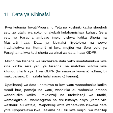
11. Data ya Kibinafsi
Kwa kutumia Tovuti/Programu Yetu na kushiriki katika shughuli
zetu za utafiti wa soko, unakubali kufahamishwa kuhusu Sera
yetu ya Faragha ambayo imejumuishwa katika Sheria na
Masharti haya. Data ya kibinafsi iliyotolewa na wewe
inachakatwa na Human8 ni kwa mujibu wa Sera yetu ya
Faragha na kwa kutii sheria za ulinzi wa data, hasa GDPR.
Msingi wa kisheria wa kuchakata data yako umefafanuliwa kwa
kina katika sera yetu ya faragha, na matokeo kutoka kwa
kifungu cha 6 aya. 1 ya GDPR (hii inaweza kuwa a) ridhaa; b)
makubaliano; f) maslahi halali na/au c) kanuni).
Upatikanaji wa data unatolewa tu kwa watu wanaohusika katika
mradi huo, pamoja na watu, washirika au wahusika ambao
wanahusika katika utekelezaji na utekelezaji wa utafiti,
wameiagiza au wameagizwa na sisi kufanya hivyo (kama vile
washauri au wateja). Wapokeaji wote wanatakiwa kuweka data
yote iliyopokelewa kwa usalama na usiri kwa mujibu wa mahitaji