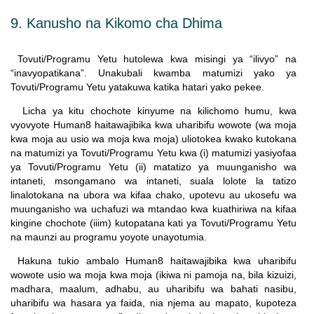
9. Kanusho na Kikomo cha Dhima
Tovuti/Programu Yetu hutolewa kwa misingi ya “ilivyo” na
“inavyopatikana”. Unakubali kwamba matumizi yako ya
Tovuti/Programu Yetu yatakuwa katika hatari yako pekee.
Licha ya kitu chochote kinyume na kilichomo humu, kwa
vyovyote Human8 haitawajibika kwa uharibifu wowote (wa moja
kwa moja au usio wa moja kwa moja) uliotokea kwako kutokana
na matumizi ya Tovuti/Programu Yetu kwa (i) matumizi yasiyofaa
ya Tovuti/Programu Yetu (ii) matatizo ya muunganisho wa
intaneti, msongamano wa intaneti, suala lolote la tatizo
linalotokana na ubora wa kifaa chako, upotevu au ukosefu wa
muunganisho wa uchafuzi wa mtandao kwa kuathiriwa na kifaa
kingine chochote (iiim) kutopatana kati ya Tovuti/Programu Yetu
na maunzi au programu yoyote unayotumia.
Hakuna tukio ambalo Human8 haitawajibika kwa uharibifu
wowote usio wa moja kwa moja (ikiwa ni pamoja na, bila kizuizi,
madhara, maalum, adhabu, au uharibifu wa bahati nasibu,
uharibifu wa hasara ya faida, nia njema au mapato, kupoteza