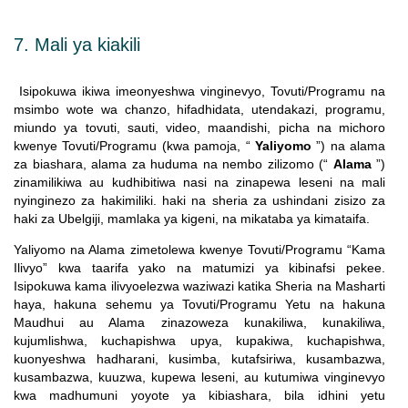
7. Mali ya kiakili
Isipokuwa ikiwa imeonyeshwa vinginevyo, Tovuti/Programu na
msimbo wote wa chanzo, hifadhidata, utendakazi, programu,
miundo ya tovuti, sauti, video, maandishi, picha na michoro
kwenye Tovuti/Programu (kwa pamoja, “
Yaliyomo
”) na alama
za biashara, alama za huduma na nembo zilizomo (“
Alama
”)
zinamilikiwa au kudhibitiwa nasi na zinapewa leseni na mali
nyinginezo za hakimiliki. haki na sheria za ushindani zisizo za
haki za Ubelgiji, mamlaka ya kigeni, na mikataba ya kimataifa.
Yaliyomo na Alama zimetolewa kwenye Tovuti/Programu “Kama
Ilivyo” kwa taarifa yako na matumizi ya kibinafsi pekee.
Isipokuwa kama ilivyoelezwa waziwazi katika Sheria na Masharti
haya, hakuna sehemu ya Tovuti/Programu Yetu na hakuna
Maudhui au Alama zinazoweza kunakiliwa, kunakiliwa,
kujumlishwa, kuchapishwa upya, kupakiwa, kuchapishwa,
kuonyeshwa hadharani, kusimba, kutafsiriwa, kusambazwa,
kusambazwa, kuuzwa, kupewa leseni, au kutumiwa vinginevyo
kwa madhumuni yoyote ya kibiashara, bila idhini yetu