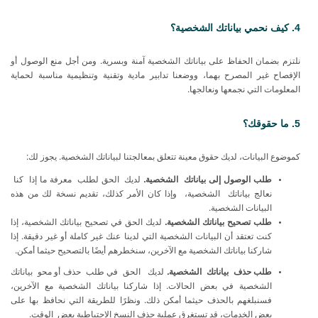
4. كيف نحمي بياناتك الشخصية؟
نلتزم بضمان الحفاظ على بياناتك الشخصية آمنة وبسرية. ومن أجل منع الوصول أو
الإفصاح غير المصرح بهما، ووضعنا تدابير مادية وتقنية وتنظيمية مناسبة لحماية
المعلومات التي نجمعها ونعالجها.
5. ما حقوقك؟
كموضوع البيانات، لديك حقوق معينة تتعلق بمعالجتنا لبياناتك الشخصية. يجوز لك:
طلب
الوصول
إلى
بياناتك
الشخصية.
لديك
الحق
لطلب
معرفة ما
إذا
كنا
نعالج
بياناتك
الشخصية،
وإذا كان الأمر كذلك، تقديم نسخة لك من هذه
البيانات
الشخصية.
طلب تصحيح بياناتك الشخصية.
لديك الحق في تصحيح بياناتك الشخصية، إذا
كنت تعتقد أن البيانات الشخصية التي لدينا عنك غير كاملة أو غير دقيقة. إذا
شاركنا بياناتك الشخصية مع الآخرين، سنخطرهم أيضًا بالتصحيح
حيثما أمكن.
طلب
حذف
بياناتك
الشخصية.
لديك
الحق
في
طلب
حذف
أو
محو
بياناتك
الشخصية
في
بعض الحالات. إذا شاركنا بياناتك الشخصية مع الآخرين،
فسنبلغهم بالحذف حيثما أمكن ذلك. ونظرًا للطريقة التي نحافظ بها على
بعض الخدمات، قد تستغرق عملية حذف النسخ الاحتياطية بعض
الوقت.