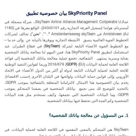
بيان خصوصية تطبيق SkyPriority Panel
عد
U.A.،
Coöperatie
Management
Alliance
Airline
SkyTeam
شركة مسجلة في
أمستردام، هولندا (تسجيل الغرفة التجارية رقم
34345101
)، الواقع مقرها في (
1180
AJ) Amstelveen
في
Amsterdamseweg skyTeam
“
, “”, “
نحن
”),
تحالف
لشركات
الخطوط
الجوية
العالمية
ينسق
الأنشطة
التجارية
ويوفرها
بالنيابة
عن
وإلى حد ما –
مع الخطوط
الجوية
الأعضاء
التابعة لشركة
(
SkyTeam
) في قطاع الطيران. عند
استخدامك لتطبيق
SkyPriority Panel
هذا، فمن المهم لنا معالجة بياناتك الشخصية
بعناية
وبسرية
بمنتهى
الشفافية. تخضع عملية معالجة بياناتك الشخصية إلى قواعد
اللائحة العامة لحماية البيانات (
EU) 2016/679 (
GDPR
) وربما لقوانين التنفيذ الوطنية
للائحة العامة لحماية البيانات التابعة لدولة أو أكثر من الدول الأعضاء في الاتحاد
الأوروبي وإلى قوانين حماية البيانات ولوائحها في البلدان الأخرى (حسب الاقتضاء)
.
يخدم
بيان
الخصوصية هذا الامتثال لالتزاماتنا المتعلقة بالشفافية بموجب
GDPR
،
بالتحديد للتوضيح لك متى نجمع
بياناتك
الشخصية
في
بصفتنا المتحكم بموجب
GDPR،
وما
البيانات
الشخصية
التي
نجمعها،
وكيف
نستخدم
مثل
هذه
البيانات
الشخصية
وكم المدة
التي
نحتفظ
فيها ببياناتك
الشخصية.
1. من المسؤول عن معالجة بياناتك الشخصية؟
SkyTeam
هي المتحكم بالمعنى المقصود في اللائحة العامة لحماية البيانات، في