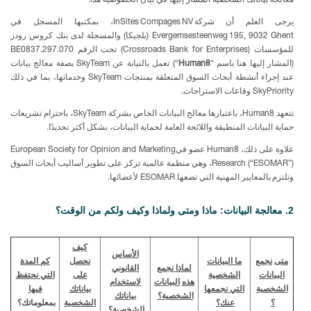
معالجة بياناتك الشخصية المشار إليها في بيان الخصوصية هذا.
يرجى
العلم أن شركة
InSites Compages NV
، بمكتبها المسجل في
Evergemsesteenweg 195, 9032 Ghent
(بلجيكا) والمسجلة لدى بنك كروس رودز
للمؤسسات (
Crossroads Bank for Enterprises
) تحت الرقم
BE0837.297.070
(المشار إليها هنا باسم “
Human8
“) تعمل بالنيابة عن
SkyTeam
بصفة معالج بيانات
عند إجراء أنشطة أبحاث السوق المتعلقة بمنتجات
SkyTeam
وخدماتها، بما في ذلك
SkyPriority
وقاعات الاستراحات.
تتعهد Human8
، باعتبارها معالج البيانات الخاص بشركة
SkyTeam
، باحترام تشريعات
حماية البيانات المنطبقة واللائحة العامة لحماية البيانات، بشكل أكثر تحديدًا.
علاوة على ذلك، Human8
عضو في
European Society for Opinion and Marketing
Research (“ESOMAR
”)، وهي منظمة عالمية تركز على تطوير أساليب أبحاث السوق
وتلتزم بالمعايير المهنية التي تضعها
ESOMAR
لأعضائها.
2. معالجة البيانات: ماذا ومتى ولماذا وكيف ولكم من الوقت؟
كيف
الأساس
متى
نجمع
ما البيانات
نحصل
كم المدة
لماذا نجمع
القانوني
البيانات
الشخصية
على
التي نحتفظ
هذه
البيانات
لاستخدام
الشخصية
التي نجمعها
بياناتك
فيها
الشخصية؟
بياناتك
؟
عنك؟
الشخصية
بمعلوماتك؟
الشخصية؟