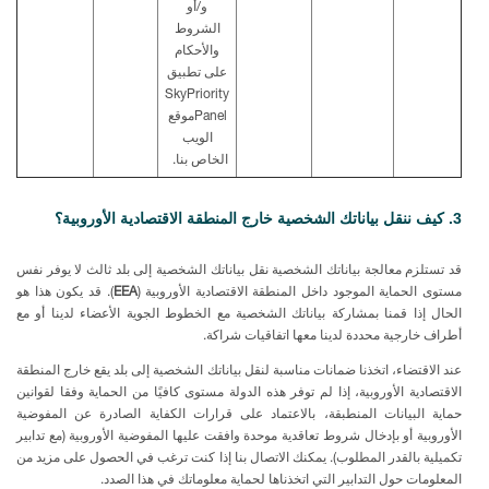
و
/
أو
الشروط
والأحكام
على
تطبيق
SkyPriority
Panel
موقع
الويب
الخاص بنا
.
3. كيف ننقل بياناتك الشخصية خارج المنطقة الاقتصادية الأوروبية؟
قد تستلزم معالجة بياناتك الشخصية نقل بياناتك الشخصية إلى بلد ثالث لا يوفر نفس
مستوى الحماية الموجود داخل المنطقة الاقتصادية الأوروبية (
EEA
). قد يكون هذا هو
الحال إذا قمنا بمشاركة بياناتك الشخصية مع الخطوط الجوية الأعضاء لدينا أو مع
أطراف خارجية محددة لدينا معها اتفاقيات
شراكة.
عند الاقتضاء، اتخذنا ضمانات مناسبة لنقل بياناتك الشخصية إلى بلد يقع خارج المنطقة
الاقتصادية الأوروبية، إذا لم توفر هذه الدولة مستوى كافيًا من الحماية وفقا لقوانين
حماية البيانات المنطبقة، بالاعتماد على قرارات الكفاية الصادرة عن المفوضية
الأوروبية أو بإدخال شروط تعاقدية موحدة وافقت عليها المفوضية الأوروبية (مع تدابير
تكميلية بالقدر المطلوب). يمكنك الاتصال بنا إذا كنت ترغب في الحصول على مزيد من
المعلومات حول التدابير التي اتخذناها لحماية معلوماتك في هذا
الصدد.