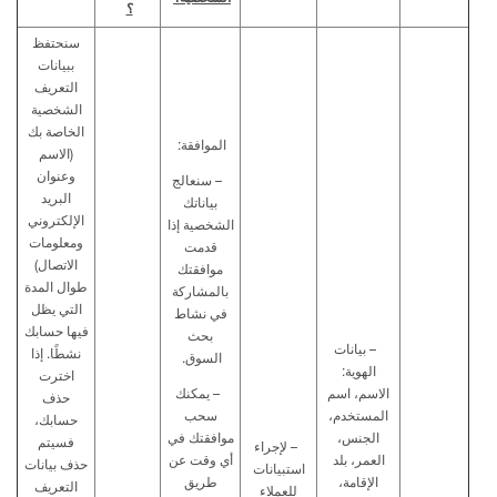
؟
سنحتفظ
ببيانات
التعريف
الشخصية
الخاصة بك
الموافقة:
(
الاسم
وعنوان
– سنعالج
البريد
بياناتك
الإلكتروني
الشخصية إذا
ومعلومات
قدمت
الاتصال
)
موافقتك
طوال المدة
بالمشاركة
التي يظل
في نشاط
فيها حسابك
بحث
– بيانات
نشطًا
.
إذا
السوق
.
الهوية:
اخترت
الاسم، اسم
– يمكنك
حذف
المستخدم،
سحب
حسابك،
الجنس،
موافقتك في
فسيتم
– لإجراء
العمر، بلد
أي وقت عن
حذف بيانات
استبيانات
الإقامة،
طريق
التعريف
للعملاء