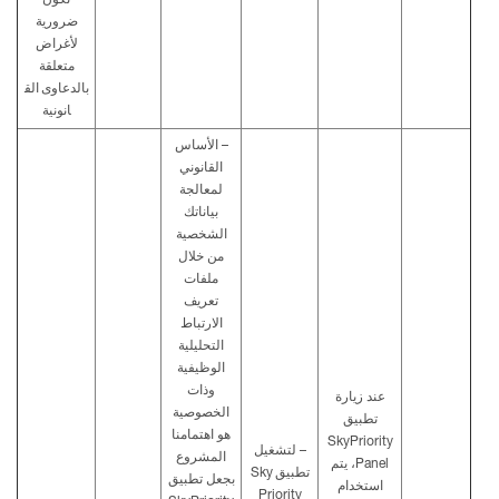
تكون
ضرورية
لأغراض
متعلقة
بالدعاوى
الق
انونية
–
الأساس
القانوني
لمعالجة
بياناتك
الشخصية
من خلال
ملفات
تعريف
الارتباط
التحليلية
الوظيفية
وذات
عند زيارة
الخصوصية
تطبيق
هو اهتمامنا
SkyPriority
–
لتشغيل
المشروع
Panel
، يتم
تطبيق
Sky
بجعل
تطبيق
استخدام
Priority