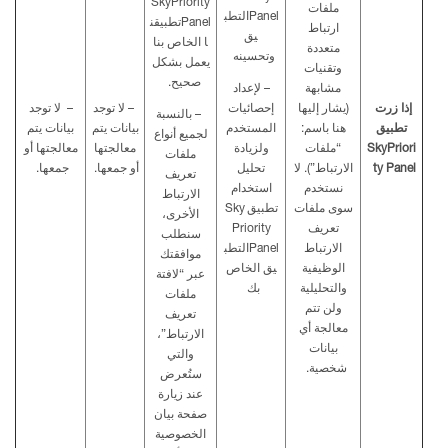
SkyPriority
ملفات
Panel
التطب
Panel
تطبيقن
ارتباط
يق
ا
الخاص بنا
متعددة
وتحسينه
يعمل بشكل
وتقنيات
صحيح
.
مشابهة
–
لإعداد
إذا زرت
(يشار إليها
إحصائيات
– لا توجد
– لا توجد
–
بالنسبة
تطبيق
هنا باسم:
المستخدم
بيانات يتم
بيانات يتم
لجميع أنواع
SkyPriori
“ملفات
ولزيادة
معالجتها
معالجتها أو
ملفات
ty Panel
الارتباط”). لا
تحليل
أو جمعها.
جمعها.
تعريف
نستخدم
استخدام
الارتباط
سوى ملفات
تطبيق
Sky
الأخرى،
تعريف
Priority
سنطلب
الارتباط
Panel
التطب
موافقتك
الوظيفية
يق
الخاص
عبر
“
لافتة
والتحليلية
بك
ملفات
ولن تتم
تعريف
معالجة أي
الارتباط
”
،
بيانات
والتي
شخصية.
ستُعرض
عند زيارة
صفحة بيان
الخصوصية