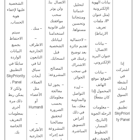
بيانات الهوية
الاتصال
بنا.
الشخصية
لتحليل
الإلكترونية
ولن يوثر
عليها لإخفاء
خدماتنا
(مثل عنوان
سحب
هوية
ومنتجاتنا
IP
، ملفات
موافقتك
الحساب
.
وتحسين
تعريف
على قانونية
– منك
.
مستواها.
سيتم
الارتباط)
استخدامنا
–
الاحتفاظ
– لاحتمالية
لبياناتك
– بيانات
الاطراف
بجميع
تقديم جائزة
الشخصية
الاتصال:
الخارجية
البيانات
بعد توضيح
قبل
عنوان البريد
التابعون
الواردة
رغبتك في
انسحابك.
الإلكتروني.
إذا
لنا في
سابقًا في
الاشتراك
المصالح
اشتركت
سياق
ال
تطبيق
في سحب
– بيانات
المشروعة:
في
أبحاث
SkyPriority
الجوائز.
الموقع: موقع
أنشطة
العملاء،
Panel
،
الهاتف
– يجوز لنا
– لبدء
أبحاث
مثل
ولكن لا
المحمول (إذا
معالجة
التواصل
السوق
الأعضاء
يمكن ربط
كان مفعلًا)
معلوماتك
والمداومة
عبر
أو
ذلك مرة
بحسب
معك، بما
تطبيق
– معلومات
Human8
أخرى
الضرورة
في ذلك
SkyPriori
الرحلة الجوية
.
بمعلومات
لتحقيق
أغراض
ty Panel
(التاريخ،
التعريف
مصالحنا
–
التسويق
المسار،
االخاصة
المشروعة
الأطراف
المباشرة.
الخطوط
بك
.
عند إجراء
الخارجية
الجوية، رقم