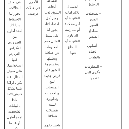
–
أنشطة
الأخرى
في بعض
الرحلة)
للامتثال
أبحاث
في حالات
الحالات،
للالتزامات
السوق لدينا.
– تسجيلات
عرضية.
يجوز لنا
القانونية أو
ومن أجل
الصور:
الاحتفاظ
أمر محكمة
اهتماماتنا،
الصور،
ببياناتك
أو ممارسة
يجوز لنا
مقاطع
لمدة أطول
الدعاوى
على سبيل
الفيديو
من
القانونية أو
المثال جمع
الضروري
– أسلوب
الدفاع
المعلومات
للأغراض
الحياة
عنها.
عن عملائنا
التي يتم
والعادات.
وتحليلها
فيها
وتفسيرها
استخدامها،
– المعلومات
للعثور على
على سبيل
الأخرى
التي
فرص جديدة
المثال، عند
تقدمها.
لبيع
يكون لزامًَا
المنتجات
علينا بشكل
والخدمات
قانوني
الاحت
وتطويرها
فاظ
لتلبية
بالبيانات
تفضيلات
الشخصية
عملائنا
لمدة أطول
أو عندما
واحتياجاتهم.