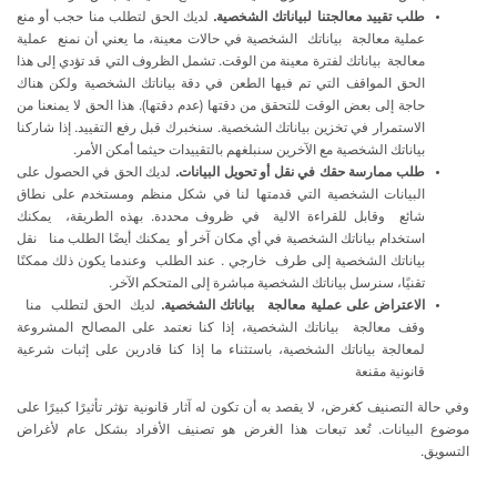
طلب تقييد معالجتنا لبياناتك الشخصية.
لديك الحق لتطلب منا حجب أو منع
عملية معالجة
بياناتك
الشخصية
في
حالات
معينة،
ما
يعني
أن
نمنع
عملية
معالجة
بياناتك
لفترة معينة من الوقت. تشمل الظروف التي قد تؤدي إلى هذا
الحق المواقف التي تم فيها الطعن في دقة بياناتك الشخصية ولكن هناك
حاجة إلى بعض الوقت للتحقق من دقتها (عدم دقتها). هذا الحق لا يمنعنا من
الاستمرار في تخزين بياناتك الشخصية. سنخبرك قبل رفع التقييد. إذا شاركنا
بياناتك الشخصية مع الآخرين سنبلغهم بالتقييدات
حيثما أمكن الأمر.
طلب ممارسة حقك في نقل أو تحويل البيانات.
لديك الحق في الحصول على
البيانات الشخصية التي قدمتها لنا
في
شكل
منظم
ومستخدم
على نطاق
شائع
وقابل للقراءة الالية
في
ظروف
محددة.
بهذه
الطريقة،
يمكنك
استخدام
بياناتك
الشخصية
في أي مكان آخر
أو
يمكنك
أيضًا
الطلب منا
نقل
بياناتك
الشخصية
إلى
طرف
خارجي
.
عند
الطلب
وعندما يكون ذلك ممكنًا
تقنيًا، سنرسل بياناتك الشخصية مباشرة إلى
المتحكم الآخر.
الاعتراض
على
عملية
معالجة
بياناتك
الشخصية.
لديك
الحق
لتطلب
منا
وقف
معالجة
بياناتك
الشخصية، إذا كنا نعتمد على المصالح المشروعة
لمعالجة بياناتك الشخصية، باستثناء ما إذا كنا قادرين على إثبات شرعية
قانونية مقنعة
وفي حالة التصنيف كغرض، لا يقصد به أن تكون له آثار قانونية تؤثر تأثيرًا كبيرًا على
موضوع البيانات. تُعد تبعات هذا الغرض هو تصنيف الأفراد بشكل عام لأغراض
التسويق.