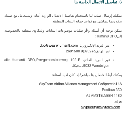
6. تفاصيل الاتصال الخاصة بنا
يمكنك إرسال طلب لنا باستخدام تفاصيل الاتصال الواردة أدناه. وسنتعامل مع طلبك
بدقة وبما يتماشى مع قواعد حماية البينات المطبقة.
يمكن توجيه أي أسئلة و/أو طلبات موضوعات البيانات وشكاوى متعلقة بالخصوصية
إلىHuman8
DPO:
عبر البريد الإلكتروني:
dpo@wearehuman8.com
عبر الهاتف: +
32 (0)9 2691500
عبر البريد العادي:
attn. Human8 DPO, Evergemsesteenweg 195, B-
9032 Wondelgem
، بلجيكا.
يمكنك أيضًا الاتصال بنا مباشرةً إذا كان لديك أسئلة:
SkyTeam Airline Alliance Management Coöperatie U.A.
Postbus 350
1180 AJ AMSTELVEEN
هولندا
skypriority@skyteam.com