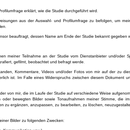
rofilumfrage erklärt, wie die Studie durchgeführt wird.
nweisungen aus der Auswahl- und Profilumfrage zu befolgen, um mei
len.
nsor beauftragt, dessen Name am Ende der Studie bekannt gegeben w
men meiner Teilnahme an der Studie vom Dienstanbieter und/oder Sp
rafiert, gefilmt, beobachtet und befragt werde.
standen, Kommentare, Videos und/oder Fotos von mir auf der zu di
orderlich ist. Im Falle eines Widerspruchs zwischen diesem Dokument
lder von mir, die im Laufe der Studie auf verschiedene Weise aufgen
hen oder bewegten Bilder sowie Tonaufnahmen meiner Stimme, die im
eben zu ergänzen, anzupassen, zu bearbeiten, zu löschen, neuzugestalt
ner Bilder zu folgenden Zwecken: