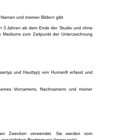
 Namen und meinen Bildern gibt.
von 3 Jahren ab dem Ende der Studie und ohne
es Mediums zum Zeitpunkt der Unterzeichnung
aartyp und Hauttyp) von Human8 erfasst und
e meines Vornamens, Nachnamens und meiner
eren Zwecken verwendet. Sie werden vom
r gesetzlichen Bestimmung länger sein).