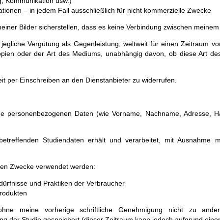
g, Kommunikation usw.)
tionen – in jedem Fall ausschließlich für nicht kommerzielle Zwecke
iner Bilder sicherstellen, dass es keine Verbindung zwischen meinem
 jegliche Vergütung als Gegenleistung, weltweit für einen Zeitraum 
Kopien oder der Art des Mediums, unabhängig davon, ob diese Art d
t per Einschreiben an den Dienstanbieter zu widerrufen.
eine personenbezogenen Daten (wie Vorname, Nachname, Adresse, H
betreffenden Studiendaten erhält und verarbeitet, mit Ausnahm
enden Zwecke verwendet werden:
dürfnisse und Praktiken der Verbraucher
rodukten
hne meine vorherige schriftliche Genehmigung nicht zu and
ng der Studie gespeichert (dieser Zeitraum kann jedoch aufgrund eine