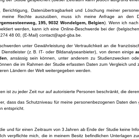
 Berichtigung, Datenübertragbarkeit und Löschung meiner person
Um meine Rechte auszuüben, muss ich meine Anfrage an den D
ergemsesteenweg, 195, 9032 Wondelgem, Belgien
). Wenn ich nach
ektiert werden, kann ich eine Online-Beschwerde bei der (belgischen
2 274 48 00, (E-Mail) contact@apd-gba.be.
schwerden unter Gewährleistung der Vertraulichkeit an die französi
enstleister (z. B. IT- oder Bildanalyseanbieter), von denen einige
a
den
, ansässig sein können, unter anderem zu Studienzwecken oder
nen die im Rahmen der Studie erfassten Daten zum Vergleich und 
deren Ländern der Welt weitergegeben werden.
st zu jeder Zeit nur auf autorisierte Personen beschränkt, die deren 
icher, dass das Schutzniveau für meine personenbezogenen Daten de
 entspricht.
ie und für einen Zeitraum von 3 Jahren ab Ende der Studie keine Infor
Ich verpflichte mich, die in meinem Besitz befindlichen Unterlagen 