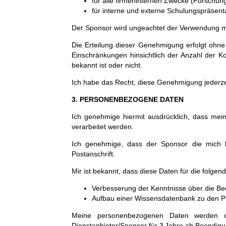
für alle firmeninternen Zwecke (Forschun
für interne und externe Schulungspräsenta
Der Sponsor wird ungeachtet der Verwendung me
Die Erteilung dieser Genehmigung erfolgt ohne
Einschränkungen hinsichtlich der Anzahl der 
bekannt ist oder nicht.
Ich habe das Recht, diese Genehmigung jederzei
3. PERSONENBEZOGENE DATEN
Ich genehmige hiermit ausdrücklich, dass m
verarbeitet werden.
Ich genehmige, dass der Sponsor die mich 
Postanschrift.
Mir ist bekannt, dass diese Daten für die folg
Verbesserung der Kenntnisse über die Be
Aufbau einer Wissensdatenbank zu den P
Meine personenbezogenen Daten werden o
Dienstanbieter/Sponsor für 3 Jahre ab Beendigu