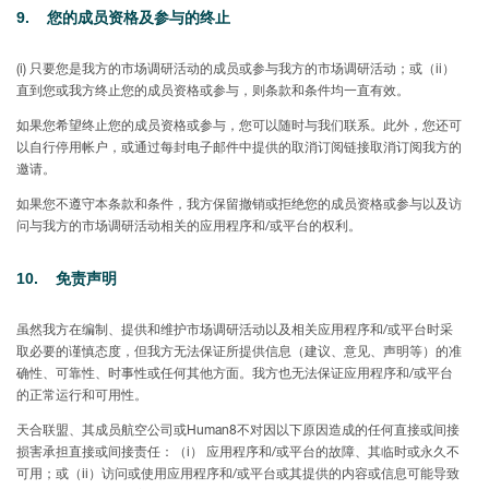
9. 您的成
员资格及参与的终
止
(i) 只要您是我方的市场调研活动的成员或参与我方的市场调研活动；或（ii）
直到您或我方终止您的成员资格或参与，则条款和条件均一直有效。
如果您希望终止您的成员资格或参与，您可以随时与我们联系。此外，您还可
以自行停用帐户，或通过每封电子邮件中提供的取消订阅链接取消订阅我方的
邀请。
如果您不遵守本条款和条件，我方保留撤销或拒绝您的成员资格或参与以及访
问与我方的市场调研活动相关的应用程序和/或平台的权利。
10. 免
责声
明
虽然我方在编制、提供和维护市场调研活动以及相关应用程序和/或平台时采
取必要的谨慎态度，但我方无法保证所提供信息（建议、意见、声明等）的准
确性、可靠性、时事性或任何其他方面。我方也无法保证应用程序和/或平台
的正常运行和可用性。
天合联盟、其成员航空公司或Human8不对因以下原因造成的任何直接或间接
损害承担直接或间接责任：（i） 应用程序和/或平台的故障、其临时或永久不
可用；或（ii）访问或使用应用程序和/或平台或其提供的内容或信息可能导致