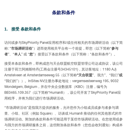
条款和条件
1. 接受
条款和条件
访问或参与SkyPriority Panel应用程序和/或任何相关的市场调研活动（以下简
称: “
市场调研活动
”）进而使用相关平台有一个前提，即您（以下简称“
参与
者
”、“
本人
” 或 “
您
”）接受以下条款和条件（以下简称：“条款和条件”）。
接受本条款和条件，即构成您与天合联盟航空联盟管理公司达成协议，该公司
注册于荷兰阿姆斯特丹(工商会注册号34345101)，其访客地址：1180 AJ)
Amstelveen at Amsterdamseweg 55（以下简称
“天合联盟
”、我方”、“我们”
或
“我们的”））。InSites NV注册办事处地址：vergemsesteenweg 195, 9032
Wondelgem, Belgium，并在中央企业数据库（KBO）注册，编号为
BE0465.109.357（以下简称“Human8），该公司开发了SkyPriority Panel应
用程序，并将为我们进行市场调研活动。
“市场调研活动”是指我方提供的服务，允许您作为小组成员或参与者参与调
查、小组、社区（例如 Square）、访谈或 Human8 推动的任何其他形式的市
场调研活动。附加的条款和条件可能适用于某些市场调研活动。在您使用或参
与我方的市场调研服务之前，这些附加条款和条件（您也会收到通知）构成本