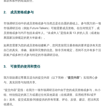
条款和条件的组成部分。
2. 成
员资格或参
与
市场调研活动中的成员资格或参与当然总是在自愿的基础上。参与我方的一项
市场调研活动（例如 Future Talkers）可能需要成员资格。在任何情况下，成
员资格或参与均不包括未成年人。“未成年人”是指未满 13 岁的人员（或者如
果国家法律规定的更大年龄者）。
如果您需要为您的成员资格创建帐户，您同意按照注册表格的要求提供有关您
自己的真实、准确、最新和完整的信息。除非另有规定，否则不允许有多个活
跃账户或多种方式参与特定的市场调研活动。
3. 可接受的使用和
责
任
我方鼓励通过尊重且适当的提交内容（以下简称：“
提交内容
”）实现用心参
与、真实回答与知情共享。
“提交内容”是指：在我方一项市场调研活动中由于您的成员资格或参与，向小
组、特别指定的第三方或通过任何其他渠道（在线调查、应用程序和/或平
台）发布、提交或直接/间接提供的所有答案、评论、反馈、建议、想法和其
他通讯。