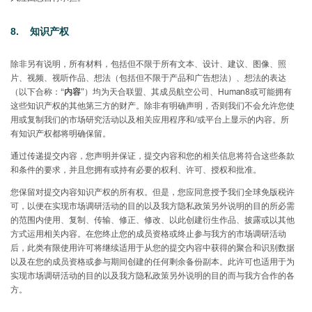
8.
知
识产权
除非另有说明，所有材料，包括但不限于所有文本、设计、建议、图像、照
片、视频、视听作品、想法（包括但不限于产品和广告想法）、想法的表达
（以下合称：“
内容
”）均为天合联盟、其成员航空公司、Human8或可能拥有
这些知识产权的其他第三方的财产。除非有明确声明，否则我们不会允许您使
用或复制我们的市场研究活动以及相关应用程序和/或平台上显示的内容。所
有知识产权都将明确保留。
通过传递提交内容，您声明并保证，提交内容和您的相关信息将符合这些条款
和条件的要求，并且您拥有或持有必要的权利、许可、授权和批准。
您保留对提交内容知识产权的所有权。但是，您应同意授予我们全球免版税许
可，以便在实现市场调研活动的目的以及我方隐私政策另外说明的目的所必需
的范围内使用、复制、传输、修正、修改、以此创建衍生作品、披露或以其他
方式运用相关内容。在您终止您的成员资格或终止参与我方的市场调研活动
后，此类有限使用许可将继续适用于从您的提交内容中获得的聚合和识别数据
以及在您的成员资格或参与期间创建的任何剩余备份副本。此许可也适用于为
实现市场调研活动的目的以及我方隐私政策另外说明的目的而与我方合作的各
方。