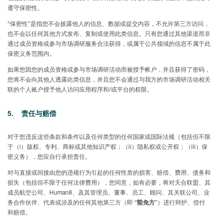
遵守保密性。
“保密性”是指您不会披露他人的信息、数据或提交内容，不允许第三方访问，
也不会以任何其他方式发布、复制或使用此类信息。只有您通过其他渠道而非
通过成员资格或参与市场调研服务合法获得，或属于公共领域的信息不属于此
保密义务范围内。
如果您因您的成员资格或参与市场调研活动而被授予帐户，并且获得了密码，
您将不会向其他人透露此类信息，并且您不会通过与我方的市场调研活动相关
联的个人账户授予他人访问应用程序和/或平台的权限。
5. 责任与赔偿
对于您违反这些条款和条件以及任何类型的任何国家或国际法规（包括但不限
于（i）版权、专利、商标或其他知识产权；（ii）隐私权或公开权；（iii）保
密义务），您应自行承担责任。
对与直接或间接由您的违规行为引起的任何性质的损害、赔偿、费用、债务和
损失（包括但不限于任何法律费用），您同意，如有必要，将对天合联盟、其
成员航空公司、Human8、及其管理员、董事、员工、顾问、其关联公司、业
务合作伙伴、代表或涉及的任何其他第三方（即 “
豁免方
”）进行辩护、偿付
和赔偿。