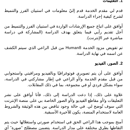
1. التعليمات
قدم لي مقدم الخدمة قدم إليّ معلومات في استبيان الفرز والتنميط
لشرح كيفية إجراء الدراسة.
أوافق على اتباع جميع الإرشادات الواردة في استبيان الفرز والتنميط من
أجل تقديم رأيي فيما يتعلق بهدف الدراسة (المشاركة في دراسة
مباشرة عبر الإنترنت).
تم تفويض مزود الخدمة Human8 من قبل الراعي الذي سيتم الكشف
عن اسمه في نهاية الدراسة.
2. الصور، الفيديو
أوافق على أن يتم تصويري فوتوغرافيًا وبالفيديو ومراقبتي واستجوابي
من قبل مقدم الخدمة و/أو الراعي في إطار مشاركتي في الدراسة،
سواء بشكل فردي أو في مجموعة، بما في ذلك المقابلات.
علاوة على ذلك، إذا دعت الدراسة إلى ذلك، فأنا أوافق على نشر
التعليقات و/أو مقاطع الفيديو و/أو الصور الخاصة بي على منصة الإنترنت
التي سوف تُوضح لي. في حالة وجود تناقض بين هذه الوثيقة والشروط
العامة لاستخدام المنصة، يكون للأخيرة الأسبقية.
أمنح بموجب هذا الراعي الحق في استخدام صورتي واستغلالها حيث يتم
التقاطها بطرق مختلفة على مدار الدراسة. يتضمن مصطلح “صورة” أي