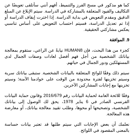
كما هو مذكور في مسح الفرز والتنميط، أفهم أنني سأتلقى تعويضًا عن
التكاليف والقيود المتعلقة بالمشاركة في الدراسة. سيتم الإبلاغ عن المبلغ
الدقيق ومقدم التعويض في بداية الدراسة. إذا اخترت إيقاف الدراسة أو
إذا تم تعديل الدراسة، فسيتم احتساب التعويض على أساس تناسبي
يعكس مشاركتي الحقيقية.
9. الموافقة
كجزء من هذا البحث، فإن HUMAN8 نيابةً عن الراعي، ستقوم بمعالجة
بياناتك الشخصية من أجل فهم أفضل لعادات وصفات الجمال لدى
المستهلكين ودور الجمال في حياتهم.
سيتم ذلك وفقًا للوائح المتعلقة بالبيانات الشخصية. ستبقى بياناتك سرية
وسيتم تخزينها لفترة محدودة من الوقت على خوادمنا الآمنة؛ وسيتم
تخزينها مع إجابات المشاركين الآخرين.
وفقًا للائحة العامة لحماية البيانات رقم 2016/679 وقانون حماية البيانات
الفرنسي الصادر في 6 يناير 1978، يحق لك الوصول إلى بياناتك
الشخصية، وتصحيحها أو محوها، وطلب تقييد معالجة بياناتك، أو معارضة
هذه المعالجة.
نعلمك أن بعض الإجابات التي سيتم طلبها قد تعتبر بيانات حساسة
بالمعنى المقصود في اللوائح.