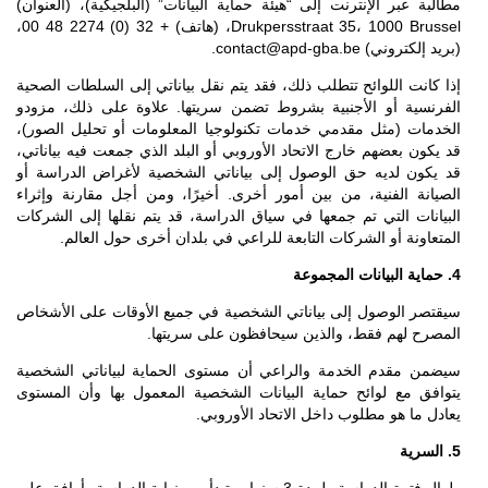
مطالبة عبر الإنترنت إلى “هيئة حماية البيانات” (البلجيكية)، (العنوان)
Drukpersstraat 35، 1000 Brussel، (هاتف) + 32 (0) 2274 48 00،
(بريد إلكتروني) contact@apd-gba.be.
إذا كانت اللوائح تتطلب ذلك، فقد يتم نقل بياناتي إلى السلطات الصحية
الفرنسية أو الأجنبية بشروط تضمن سريتها. علاوة على ذلك، مزودو
الخدمات (مثل مقدمي خدمات تكنولوجيا المعلومات أو تحليل الصور)،
قد يكون بعضهم خارج الاتحاد الأوروبي أو البلد الذي جمعت فيه بياناتي،
قد يكون لديه حق الوصول إلى بياناتي الشخصية لأغراض الدراسة أو
الصيانة الفنية، من بين أمور أخرى. أخيرًا، ومن أجل مقارنة وإثراء
البيانات التي تم جمعها في سياق الدراسة، قد يتم نقلها إلى الشركات
المتعاونة أو الشركات التابعة للراعي في بلدان أخرى حول العالم.
4. حماية البيانات المجموعة
سيقتصر الوصول إلى بياناتي الشخصية في جميع الأوقات على الأشخاص
المصرح لهم فقط، والذين سيحافظون على سريتها.
سيضمن مقدم الخدمة والراعي أن مستوى الحماية لبياناتي الشخصية
يتوافق مع لوائح حماية البيانات الشخصية المعمول بها وأن المستوى
يعادل ما هو مطلوب داخل الاتحاد الأوروبي.
5. السرية
طوال فترة الدراسة ولمدة 3 سنوات تبدأ من نهاية الدراسة، أوافق على