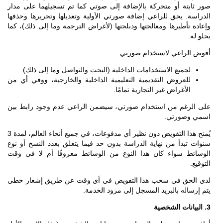
صور ثابتة أو متحركة بالإضافة إلى صوتي كما تم تسجيلهما على مدار
الدراسة. يحق للراعي إضافة صورتي الأولية وتعديلها وتحريرها وحذفها
وإعادة تأطيرها ومعالجتها ودبلجتها (لأغراض الترجمة وما إلى ذلك)، كما
يحلو له.
أفوض الراعي لاستخدام صورتي:
لجميع الاستخدامات الداخلية (البحث والتواصل وما إلى ذلك)
للعروض التقديمية التعليمية الداخلية والخارجية، ووفي أي من
الأغراض غير التجارية تمامًا.
على الرغم من استخدام صورتي، سيضمن الراعي عدم وجود رابط بين
اسمي وصورتي.
يُمنح هذا التفويض دون نظير أي مدفوعات، في جميع أنحاء العالم، لمدة 3
سنوات تبدأ من نهاية الدراسة بدون حد فيما يتعلق بعدد النسخ أو نوع
الوسائط سواء كان هذا النوع من الوسائط معروفًا أم لا في وقت
التوقيع.
لدي الحق في سحب هذا التفويض في أي وقت عن طريق إشعار خطي
يتم إرساله بالبريد المسجل إلى مزود الخدمة.
3. البيانات الشخصية