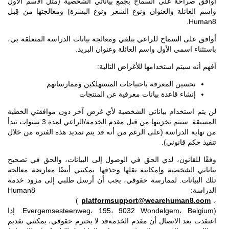
أوافق صراحة على السماح بجمع بياناتي الشخصية (مثل الاسم الأول
واسم العائلة والعنوان ونوع الشعر ونوع البشرة) ومعالجتها من قِبل
Human8.
أوافق على السماح للراعي بتلقي ومعالجة بيانات الدراسة المتعلقة بي،
باستثناء اسمي الأول واسم العائلة وعنوان البريد.
أفهم أنه سيتم استخدامها للأغراض التالية:
تحسين المعرفة باحتياجات المستهلكين وممارساتهم
إنشاء قاعدة بيانات معرفية عن المنتجات
لن يتم استخدام بياناتي الشخصية لأي غرض آخر دون موافقتي الخطية
المسبقة. سيتم تخزينها من قبل مقدم الخدمة/الراعي لمدة 3 سنوات تبدأ
من نهاية الدراسة (على الرغم من أنه قد يتم تمديد هذه الفترة من خلال
تنفيذ حكم قانوني).
وفقًا للقانون، لدي الحق في الوصول إلى البيانات، والحق في تصحيح
بياناتي الشخصية وإمكانية نقلها وحذفها. يمكنني أيضًا معارضة معالجة
تلك البيانات. لممارسة حقوقي، يجب أن أرسل طلبي إلى مزود خدمة
الدراسة: Human8
(
platformsupport@wearehuman8.com
،
Evergemsesteenweg، 195، 9032 Wondelgem، Belgium). إذا
اعتقدت بعد الاتصال أن مقدم الخدمةقد لا يحترم حقوقي، يمكنني تقديم