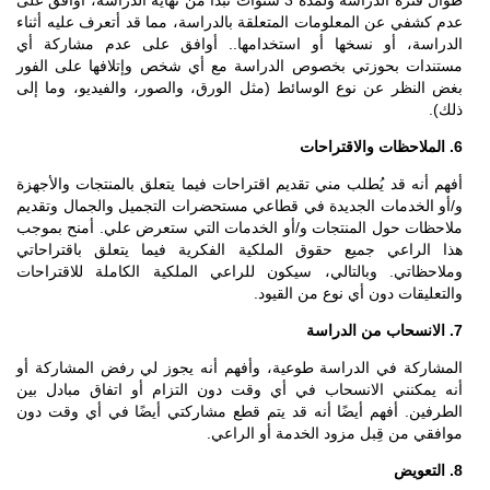
عدم كشفي عن المعلومات المتعلقة بالدراسة، مما قد أتعرف عليه أثناء
الدراسة، أو نسخها أو استخدامها.. أوافق على عدم مشاركة أي
مستندات بحوزتي بخصوص الدراسة مع أي شخص وإتلافها على الفور
بغض النظر عن نوع الوسائط (مثل الورق، والصور، والفيديو، وما إلى
ذلك).
6. الملاحظات والاقتراحات
أفهم أنه قد يُطلب مني تقديم اقتراحات فيما يتعلق بالمنتجات والأجهزة
و/أو الخدمات الجديدة في قطاعي مستحضرات التجميل والجمال وتقديم
ملاحظات حول المنتجات و/أو الخدمات التي ستعرض علي. أمنح بموجب
هذا الراعي جميع حقوق الملكية الفكرية فيما يتعلق باقتراحاتي
وملاحظاتي. وبالتالي، سيكون للراعي الملكية الكاملة للاقتراحات
والتعليقات دون أي نوع من القيود.
7. الانسحاب من الدراسة
المشاركة في الدراسة طوعية، وأفهم أنه يجوز لي رفض المشاركة أو
أنه يمكنني الانسحاب في أي وقت دون التزام أو اتفاق مبادل بين
الطرفين. أفهم أيضًا أنه قد يتم قطع مشاركتي أيضًا في أي وقت دون
موافقي من قِبل مزود الخدمة أو الراعي.
8. التعويض