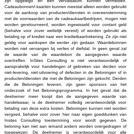
zijn opgelegd en een vervaldatum kunnen vermelden.
Cadeaubonnen/-kaarten kunnen meestal alleen worden gebruikt
voor de aankoop van producten/diensten in overeenstemming
met de voorwaarden van de cadeaukaartbedrijven, mogen niet
worden geretourneerd, worden ingewisseld voor contant geld
(behalve voor zover wettelijk vereist) of worden gebruikt als
betaling op of krediet naar een kredietkaartrekening. Ze zijn niet
geldig voor aankopen die eerder zijn gedaan. Waardebonnen
worden niet vervangen bij verlies of diefstal. In geen geval zal
de waarde van de waardebon de aangegeven waarde
overtreffen. InSites Consulting is niet verantwoordelijk of
aansprakelijk voor handelingen of gebreken van derden voor
niet-levering, niet-uitvoering of defecten in de Beloningen of in
producten/diensten die met de Beloningen zijn gekocht. Derden
die de Beloningen leveren, zijn geen sponsors van het
onderzoek of het Beloningsprogramma. In het geval dat de
deelnemer meer koopt dan de aangegeven waarde van
handelswaar, is de deelnemer volledig verantwoordelijk voor
betaling van deze extra kosten. Beloningen kunnen niet worden
vergoed, behalve voor zover hier naar eigen goeddunken van
Insites Consulting toestemming voor wordt gegeven. De
beloning kan niet aan iemand anders worden overgedragen of
toegewezen. De deelnemer is verantwoordelijk voor alle