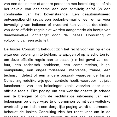
van een deelnemer of andere personen met betrekking tot of als
het gevolg van deelname aan een activiteit; en/of (v) een
combinatie van het bovenstaande. Een geautomatiseerd
ontvangstbericht (zoals een bedank-e-mail of een e-mail voor
bevestiging van indienen of invoeren) kan voor de doeleinden
van deze officiële regels niet worden aangemerkt als bewijs van
daadwerkelijke ontvangst door de Insites Consulting of
voltooiing van een activiteit.
De Insites Consulting behoudt zich het recht voor om op enige
wijze een beloning in te trekken, te wijzigen of op te schorten (of
om deze officiële regels aan te passen) in het geval van een
fout, een technisch probleem, een computervirus, bugs,
manipulatie, een ongeautoriseerde interventie, fraude, een
technisch defect of een andere oorzaak waarover de Insites
Consulting redelijkerwijs geen controle heeft, waardoor het juist
functioneren van een beloningen zoals voorzien door deze
officiële regels. Elke poging om een website opzettelijk schade
aan te brengen of om de rechtmatige uitvoering van een
beloningen op enige wijze te ondermijnen vormt een wettelijke
overtreding en indien een dergelijke poging wordt ondernomen
behoudt de Insites Consulting zich het recht voor om in de
breedste zin des woords binnen de wet een oplossing en