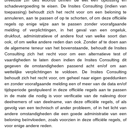
schadevergoeding te eisen. De Insites Consulting (indien van
toepassing) behoudt zich het recht voor om een beloning te
annuleren, aan te passen of op te schorten, of om deze officiële
regels op enige wijze aan te passen zonder voorafgaande
melding of verplichtingen, in het geval van een ongeluk,
drukfout, administratieve of andere fout van welke soort dan
ook, of om welke andere reden dan ook. Zonder af te doen aan
de algemene teneur van het bovenstaande, behoudt de Insites
Consulting zich het recht voor om een alternatieve test of
vaardigheden te laten doen indien de Insites Consulting dit
gegeven de omstandigheden passend acht en/of om aan
wettelijke verplichtingen te voldoen. De Insites Consulting
behoudt zich het recht voor, om geheel naar eigen goeddunken
en zonder voorafgaande melding een of meer van de data en/of
tijdsperiode gestipuleerd in deze officiële regels aan te passen
in de mate die nodig is voor verificatie van de naleving door
deelnemers of van deelname, van deze officiële regels, of als
gevolg van een technisch of ander probleem, of in het licht van
andere omstandigheden die een goede administratie van een
beloning beïnvloeden, zoals voorzien in deze officiële regels, of
voor enige andere reden.