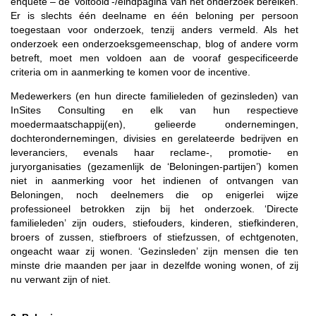
enquête – de ‘voltooid’-/eindpagina van het onderzoek bereiken.
Er is slechts één deelname en één beloning per persoon
toegestaan voor onderzoek, tenzij anders vermeld. Als het
onderzoek een onderzoeksgemeenschap, blog of andere vorm
betreft, moet men voldoen aan de vooraf gespecificeerde
criteria om in aanmerking te komen voor de incentive.
Medewerkers (en hun directe familieleden of gezinsleden) van
InSites Consulting en elk van hun respectieve
moedermaatschappij(en), gelieerde ondernemingen,
dochterondernemingen, divisies en gerelateerde bedrijven en
leveranciers, evenals haar reclame-, promotie- en
juryorganisaties (gezamenlijk de ‘Beloningen-partijen’) komen
niet in aanmerking voor het indienen of ontvangen van
Beloningen, noch deelnemers die op enigerlei wijze
professioneel betrokken zijn bij het onderzoek. ‘Directe
familieleden’ zijn ouders, stiefouders, kinderen, stiefkinderen,
broers of zussen, stiefbroers of stiefzussen, of echtgenoten,
ongeacht waar zij wonen. ‘Gezinsleden’ zijn mensen die ten
minste drie maanden per jaar in dezelfde woning wonen, of zij
nu verwant zijn of niet.