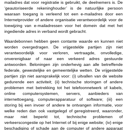
mailadres dat voor registratie is gebruikt, de deelnemers is. De
‘geautoriseerde rekeninghouder’ is de natuurlijke persoon
waaraan toegang is verleend tot een e-mailadres door een
Internetprovider of andere organisatie verantwoordelijk voor de
toewijzing van e-mailadressen voor het domein dat met het
ingediende adres in verband wordt gebracht.
Waardebonnen hebben geen contante waarde en kunnen niet
worden overgedragen. De vrijgestelde partijen zijn niet
verantwoordelijk voor verloren, vertraagde, onvolledige,
onverenigbaar of naar een verkeerd adres gestuurde
antwoorden. Beloningen zijn onderhevig aan alle betreffende
federale, gewestelijke en gemeentelijke wetten. De vrijgestelde
partijen zijn niet aansprakelijk voor: (i) uitvallen van de website
gedurende een activiteit; (ii) technische storingen of andere
problemen met betrekking tot het telefoonnetwerk of kabels,
online computersystemen, servers, aanbieders van
internettoegang, computerapparatuur of software; (iii) een
storing bij een invoer of andere te ontvangen informatie, voor
welke reden dan ook vastgelegd of geregistreerd, waaronder,
maar niet beperkt tot, technische problemen of
verkeerscongestie op het Internet of bij enige website; (iv) enige
beschadiging of schade aan de computer of andere apparaat