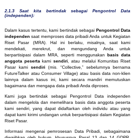
2.1.3 Saat kita bertindak sebagai Pengontrol Data
(independen):
Dalam kasus tertentu, kami bertindak sebagai
Pengontrol Data
independen
saat memproses data pribadi Anda untuk Kegiatan
Riset Pasar (MRA). Hal ini berlaku, misalnya, saat kami
mendekati, merekrut, dan mengundang Anda untuk
berpartisipasi dalam MRA, seperti menggunakan
basis data
anggota peserta
kami
sendiri
, atau melalui Komunitas Riset
Pasar kami
sendiri
(mis. “Collective,” sebelumnya bernama
FutureTalker atau Consumer Village) atau basis data non-klien
lainnya dalam kasus ini, kami secara mandiri memutuskan
bagaimana dan mengapa data pribadi Anda diproses.
Kami juga bertindak sebagai Pengontrol Data independen
dalam mengelola dan memelihara basis data anggota peserta
kami sendiri, yang dapat didaftarkan oleh individu atau yang
dapat kami kirimi undangan untuk berpartisipasi dalam Kegiatan
Riset Pasar.
Informasi mengenai pemrosesan Data Pribadi, sebagaimana
diwajibkan oleh hukum, khususnya Pasal 13 dan 14 GDPR,