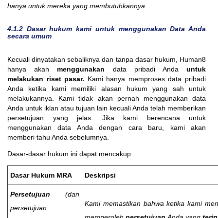
hanya untuk mereka yang membutuhkannya.
4.1.2 Dasar hukum kami untuk menggunakan Data Anda
secara umum
Kecuali dinyatakan sebaliknya dan tanpa dasar hukum, Human8
hanya akan
menggunakan
data pribadi Anda
untuk
melakukan riset pasar.
Kami hanya memproses data pribadi
Anda ketika kami memiliki alasan hukum yang sah untuk
melakukannya. Kami tidak akan pernah menggunakan data
Anda untuk iklan atau tujuan lain kecuali Anda telah memberikan
persetujuan yang jelas. Jika kami berencana untuk
menggunakan data Anda dengan cara baru, kami akan
memberi tahu Anda sebelumnya.
Dasar-dasar hukum ini dapat mencakup:
Dasar Hukum MRA
Deskripsi
Persetujuan
(dan
Kami memastikan bahwa ketika kami meng
persetujuan
memperoleh
persetujuan
Anda yang
terin