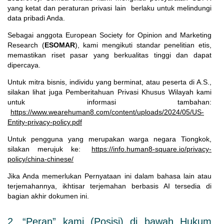
yang ketat dan peraturan privasi lain berlaku untuk melindungi
data pribadi Anda.
Sebagai anggota European Society for Opinion and Marketing
Research (
ESOMAR
), kami mengikuti standar penelitian etis,
memastikan riset pasar yang berkualitas tinggi dan dapat
dipercaya.
Untuk mitra bisnis, individu yang berminat, atau peserta di A.S.,
silakan lihat juga Pemberitahuan Privasi Khusus Wilayah kami
untuk informasi tambahan:
https://www.wearehuman8.com/content/uploads/2024/05/US-
Entity-privacy-policy.pdf
Untuk pengguna yang merupakan warga negara Tiongkok,
silakan merujuk ke:
https://info.human8-square.io/privacy-
policy/china-chinese/
Jika Anda memerlukan Pernyataan ini dalam bahasa lain atau
terjemahannya, ikhtisar terjemahan berbasis AI tersedia di
bagian akhir dokumen ini.
2. “Peran” kami (Posisi) di bawah Hukum