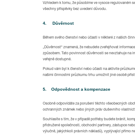
Vzhledem k tomu, že působíme ve vysoce regulovaném sekt
všechny příspěvky bez uvedení důvodu.
4. Důvěrnost
Během svého členství nebo účasti v některé z našich činn
„Důvěrnost“ znamená, že nebudete zveřejňovat informace, 
způsobem. Tato povinnost důvěrnosti se nevztahuje na inf
veřejně dostupné.
Pokud vám byl k členství nebo účasti na aktivite průzkum
našimi činnostmi průzkumu trhu umožnit jiné osobě příst
5. Odpovědnost a kompenzace
Osobně odpovídáte za porušení těchto všeobecných obchod
ochranných známek nebo jiných práv duševního vlastnictví; 
Souhlasíte s tím, že v případě potřeby budete bránit, kom
přidružené společnosti, obchodní partnery, zástupce nebo
výlučně, jakýchkoli právních nákladů), vyplývající přímo n