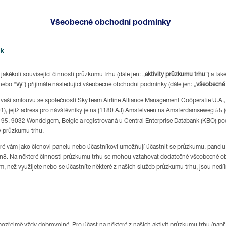
Všeobecné obchodní podmínky
ek
akékoli související činnosti průzkumu trhu (dále jen: „
aktivity průzkumu trhu
”) a ta
nebo “
vy
”) přijímáte následující všeobecné obchodní podmínky (dále jen: „
všeobecné
 vaši smlouvu se společností SkyTeam Airline Alliance Management Coöperatie U.A.
, jejíž adresa pro návštěvníky je na (1180 AJ) Amstelveen na Amsterdamseweg 55 (d
95, 9032 Wondelgem, Belgie a registrovaná u Central Enterprise Databank (KBO) po
ty průzkumu trhu.
eré vám jako členovi panelu nebo účastníkovi umožňují účastnit se průzkumu, panelu,
n8. Na některé činnosti průzkumu trhu se mohou vztahovat dodatečné všeobecné o
m, než využijete nebo se účastníte některé z našich služeb průzkumu trhu, jsou ne
ozřejmě vždy dobrovolné. Pro účast na některé z našich aktivit průzkumu trhu (např. 