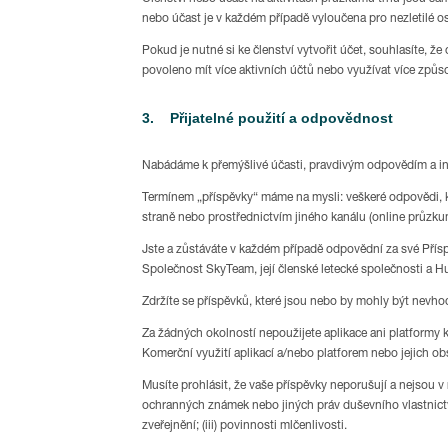
nebo účast je v každém případě vyloučena pro nezletilé os
Pokud je nutné si ke členství vytvořit účet, souhlasíte, ž
povoleno mít více aktivních účtů nebo využívat více způso
3. Přijatelné použití a odpovědnost
Nabádáme k přemýšlivé účasti, pravdivým odpovědím a in
Termínem „příspěvky“ máme na mysli: veškeré odpovědi, k
straně nebo prostřednictvím jiného kanálu (online průzku
Jste a zůstáváte v každém případě odpovědní za své Přísp
Společnost SkyTeam, její členské letecké společnosti a
Zdržíte se příspěvků, které jsou nebo by mohly být nevho
Za žádných okolností nepoužijete aplikace ani platformy k 
Komerční využití aplikací a/nebo platforem nebo jejich o
Musíte prohlásit, že vaše příspěvky neporušují a nejsou v
ochranných známek nebo jiných práv duševního vlastnictví
zveřejnění; (iii) povinnosti mlčenlivosti.