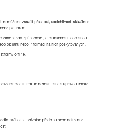
i, nemůžeme zaručit přesnost, spolehlivost, aktuálnost
/nebo platforem.
přímé škody, způsobené (i) nefunkčností, dočasnou
m nebo obsahu nebo informací na nich poskytovaných.
atformy offline.
avidelně četli. Pokud nesouhlasíte s úpravou těchto
odle jakéhokoli právního předpisu nebo nařízení o
osti.