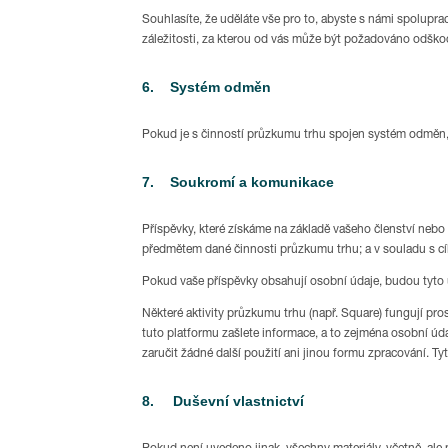
Souhlasíte, že uděláte vše pro to, abyste s námi spolupra
záležitosti, za kterou od vás může být požadováno odško
6. Systém odměn
Pokud je s činností průzkumu trhu spojen systém odměn
7. Soukromí a komunikace
Příspěvky, které získáme na základě vašeho členství nebo
předmětem dané činnosti průzkumu trhu; a v souladu s cí
Pokud vaše příspěvky obsahují osobní údaje, budou tyto
Některé aktivity průzkumu trhu (např. Square) fungují pr
tuto platformu zašlete informace, a to zejména osobní ú
zaručit žádné další použití ani jinou formu zpracování. Ty
8. Duševní vlastnictví