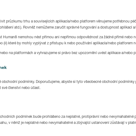
tivit průzkumu trhu a souvisejících aplikacía/nebo platforem věnujeme potřebnou péč
prohlášení atd.). Rovněž nemůžeme zaručit správné fungování a dostupnost aplikací a
nost Human8 nemohou nést přímou ani nepřímou odpovědnost za žádné přímé nebo ne
o (ii) které by mohly vyplývat z přístupu k nebo používání aplikacía/nebo platfore
ebo na platformách a vyhrazujeme si právo bez upozornění uvést aplikace a/nebo pl
nek
é obchodní podmínky. Doporučujeme, abyste si tyto všeobecné obchodní podmínky pr
své členství nebo účast.
bchodních podmínek bude prohlášeno za neplatné, protiprávní nebo nevymahatelné p
hu, v němž je neplatné nebo nevymahatelné a zbývající ustanovení zůstávají v platn