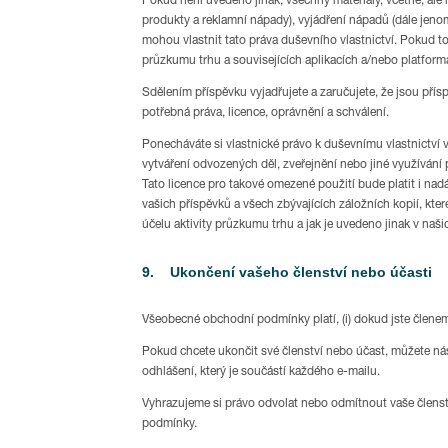
Pokud není uvedeno jinak, všechny materiály, včetně, ale n
produkty a reklamní nápady), vyjádření nápadů (dále jenom
mohou vlastnit tato práva duševního vlastnictví. Pokud t
průzkumu trhu a souvisejících aplikacích a/nebo platform
Sdělením příspěvku vyjadřujete a zaručujete, že jsou p
potřebná práva, licence, oprávnění a schválení.
Ponecháváte si vlastnické právo k duševnímu vlastnictví 
vytváření odvozených děl, zveřejnění nebo jiné využívání
Tato licence pro takové omezené použití bude platit i na
vašich příspěvků a všech zbývajících záložních kopií, kte
účelu aktivity průzkumu trhu a jak je uvedeno jinak v na
9. Ukončení vašeho členství nebo účasti
Všeobecné obchodní podmínky platí, (i) dokud jste členem
Pokud chcete ukončit své členství nebo účast, můžete ná
odhlášení, který je součástí každého e-mailu.
Vyhrazujeme si právo odvolat nebo odmítnout vaše členst
podmínky.