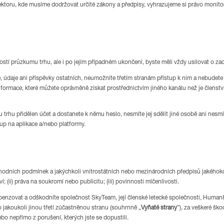
oru, kde musíme dodržovat určité zákony a předpisy, vyhrazujeme si právo monitor
ostí průzkumu trhu, ale i po jejím případném ukončení, byste měli vždy usilovat o za
údaje ani příspěvky ostatních, neumožníte třetím stranám přístup k nim a nebudete 
ormace, které můžete oprávněně získat prostřednictvím jiného kanálu než je členstv
u trhu přidělen účet a dostanete k němu heslo, nesmíte jej sdělit jiné osobě ani ne
up na aplikace a/nebo platformy.
ních podmínek a jakýchkoli vnitrostátních nebo mezinárodních předpisů jakéhokoli 
(ii) práva na soukromí nebo publicitu; (iii) povinnosti mlčenlivosti.
penzovat a odškodníte společnost SkyTeam, její členské letecké společnosti, Human8, j
 jakoukoli jinou třetí zúčastněnou stranu (souhrnně „
Vyňaté strany
”), za veškeré ško
ebo nepřímo z porušení, kterých jste se dopustili.