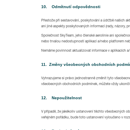
10. Odmítnutí odpovědnosti
Přestože při sestavování, poskytování a údržbě našich ak
ani jiné aspekty poskytovaných informací (rady, názory, 
Společnost SkyTeam, jeho členské aerolinie ani společ
nebo trvalou nedostupností aplikací a/nebo platforem neb
Nemáme povinnost aktualizovat informace v aplikacích a/n
11. Změny všeobecných obchodních podmí
Vyhrazujeme si právo jednostranně změnit tyto všeobecn
všeobecných obchodních podmínek, můžete vždy ukončit 
12. Nepoužitelnost
V případě, že jakékoliv ustanovení těchto všeobecných o
veřejném pořádku, bude toto ustanovení vyloučeno v rozsa