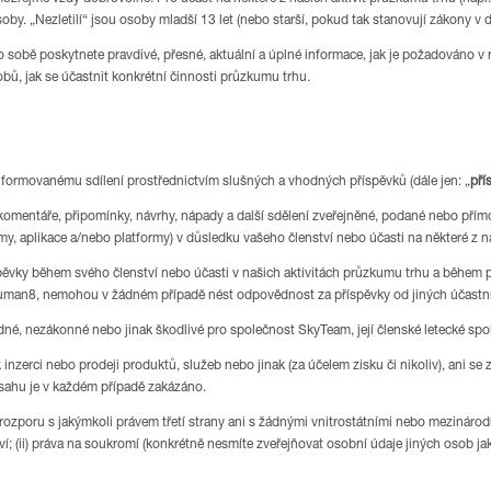
oby. „Nezletilí“ jsou osoby mladší 13 let (nebo starší, pokud tak stanovují zákony v 
e o sobě poskytnete pravdivé, přesné, aktuální a úplné informace, jak je požadováno v 
bů, jak se účastnit konkrétní činnosti průzkumu trhu.
formovanému sdílení prostřednictvím slušných a vhodných příspěvků (dále jen: „
pří
omentáře, připomínky, návrhy, nápady a další sdělení zveřejněné, podané nebo přímo
my, aplikace a/nebo platformy) v důsledku vašeho členství nebo účasti na některé z 
ěvky během svého členství nebo účasti v našich aktivitách průzkumu trhu a během po
 Human8, nemohou v žádném případě nést odpovědnost za příspěvky od jiných účastn
dné, nezákonné nebo jinak škodlivé pro společnost SkyTeam, její členské letecké spo
inzerci nebo prodeji produktů, služeb nebo jinak (za účelem zisku či nikoliv), ani se 
bsahu je v každém případě zakázáno.
 rozporu s jakýmkoli právem třetí strany ani s žádnými vnitrostátními nebo mezinárodn
; (ii) práva na soukromí (konkrétně nesmíte zveřejňovat osobní údaje jiných osob ja