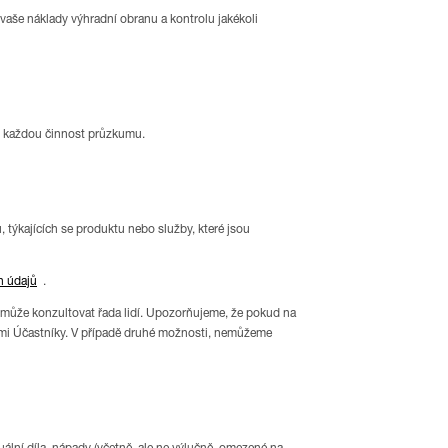
 vaše náklady výhradní obranu a kontrolu jakékoli
o každou činnost průzkumu.
 týkajících se produktu nebo služby, které jsou
h údajů
.
, může konzultovat řada lidí. Upozorňujeme, že pokud na
šími Účastníky. V případě druhé možnosti, nemůžeme