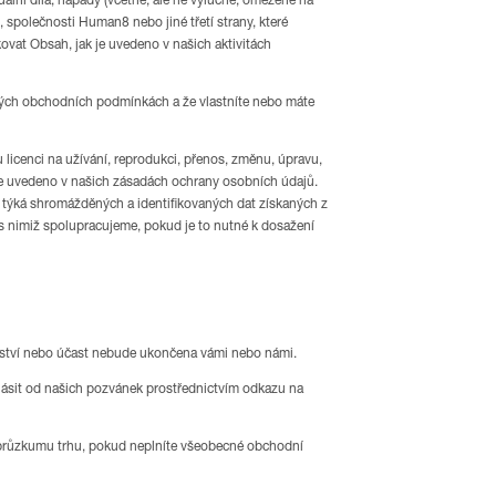
zuální díla, nápady (včetně, ale ne výlučně, omezené na
 společnosti Human8 nebo jiné třetí strany, které
vat Obsah, jak je uvedeno v našich aktivitách
ných obchodních podmínkách a že vlastníte nebo máte
 licenci na užívání, reprodukci, přenos, změnu, úpravu,
 je uvedeno v našich zásadách ochrany osobních údajů.
e týká shromážděných a identifikovaných dat získaných z
, s nimiž spolupracujeme, pokud je to nutné k dosažení
lenství nebo účast nebude ukončena vámi nebo námi.
lásit od našich pozvánek prostřednictvím odkazu na
i průzkumu trhu, pokud neplníte všeobecné obchodní