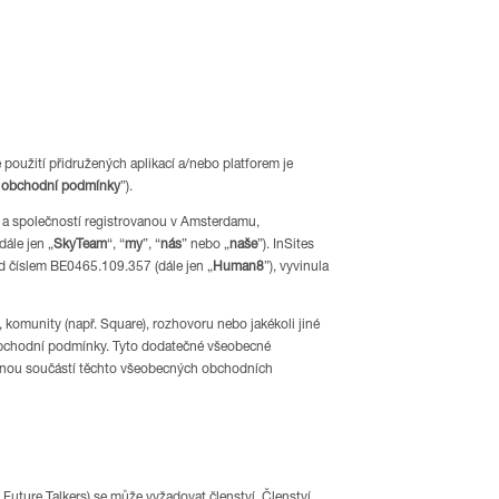
ké použití přidružených aplikací a/nebo platforem je
 obchodní podmínky
”).
, a společností registrovanou v Amsterdamu,
ále jen „
SkyTeam
“, “
my
”, “
nás
” nebo „
naše
”). InSites
d číslem BE0465.109.357 (dále jen „
Human8
”), vyvinula
 komunity (např. Square), rozhovoru nebo jakékoli jiné
bchodní podmínky. Tyto dodatečné všeobecné
dílnou součástí těchto všeobecných obchodních
Future Talkers) se může vyžadovat členství. Členství