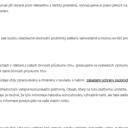
covali při obraně proti některému z těchto problémů. Vyhrazujeme si právo převzít na
dnění.
, pak budou všeobecné obchodní podmínky sděleny samostatně a mohou se lišit pr
 účasti v některé z našich činností průzkumu trhu, zpracujeme ve výsledcích výzkumu,
li dané činností průzkumu trhu
 údaje vždy zpracovávány a chráněny v souladu s našimi
zásadami ochrany osobníc
ostřednictvím veřejné komunikační platformy. Obsah, který na tuto platformu umístíte
daje, je možné, že tyto informace nebudou konzultovány výhradně námi, ale také dal
to informace poskytujete na vaše vlastní riziko.