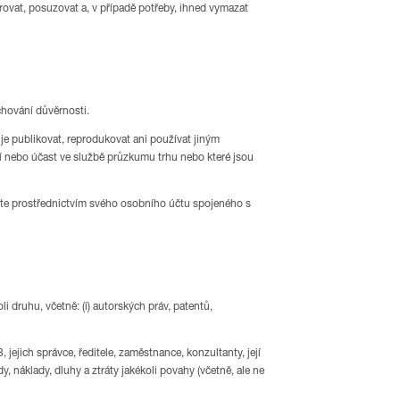
ovat, posuzovat a, v případě potřeby, ihned vymazat
chování důvěrnosti.
je publikovat, reprodukovat ani používat jiným
í nebo účast ve službě průzkumu trhu nebo které jsou
smíte prostřednictvím svého osobního účtu spojeného s
druhu, včetně: (i) autorských práv, patentů,
ejich správce, ředitele, zaměstnance, konzultanty, její
dy, náklady, dluhy a ztráty jakékoli povahy (včetně, ale ne