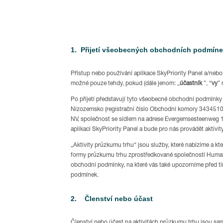
1. Přijetí všeobecných obchodních podmín
Přístup nebo používání aplikace SkyPriority Panel a/nebo j
možné pouze tehdy, pokud (dále jenom: „
účastník
”, “
vy
” 
Po přijetí představují tyto všeobecné obchodní podmínky
Nizozemsko (registrační číslo Obchodní komory 34345101)
NV, společnost se sídlem na adrese Evergemsesteenweg 1
aplikaci SkyPriority Panel a bude pro nás provádět aktivi
„Aktivity průzkumu trhu“ jsou služby, které nabízíme a kt
formy průzkumu trhu zprostředkované společností Huma
obchodní podmínky, na které vás také upozorníme před tí
podmínek.
2. Členství nebo účast
Členství nebo účast na aktivitách průzkumu trhu jsou sam