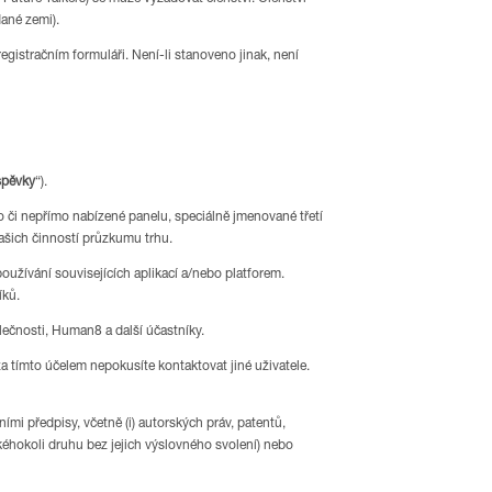
dané zemi).
registračním formuláři. Není-li stanoveno jinak, není
spěvky
“).
 či nepřímo nabízené panelu, speciálně jmenované třetí
našich činností průzkumu trhu.
užívání souvisejících aplikací a/nebo platforem.
íků.
lečnosti, Human8 a další účastníky.
za tímto účelem nepokusíte kontaktovat jiné uživatele.
ími předpisy, včetně (i) autorských práv, patentů,
kéhokoli druhu bez jejich výslovného svolení) nebo