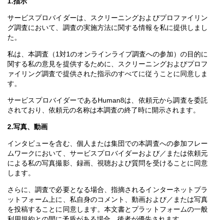
1.指示
サービスプロバイダーは、スクリーニングおよびプロファイリン
グ調査において、調査の実施方法に関する情報を私に提供しまし
た。
私は、本調査（1対1のオンラインライブ調査への参加）の目的に
関する私の意見を提供するために、スクリーニングおよびプロフ
ァイリング調査で提供された指示のすべてに従うことに同意しま
す。
サービスプロバイダーであるHuman8は、依頼元から調査を委託
されており、依頼元の名称は本調査の終了時に開示されます。
2.写真、動画
インタビューを含む、個人または集団での本調査への参加フレー
ムワークにおいて、サービスプロバイダーおよび／または依頼元
による私の写真撮影、録画、視聴および質問を受けることに同意
します。
さらに、調査で必要となる場合、指摘されるインターネットプラ
ットフォーム上に、私自身のコメント、動画および／または写真
を投稿することに同意します。本文書とプラットフォームの一般
利用規約との間に矛盾がある場合、後者が優先されます。