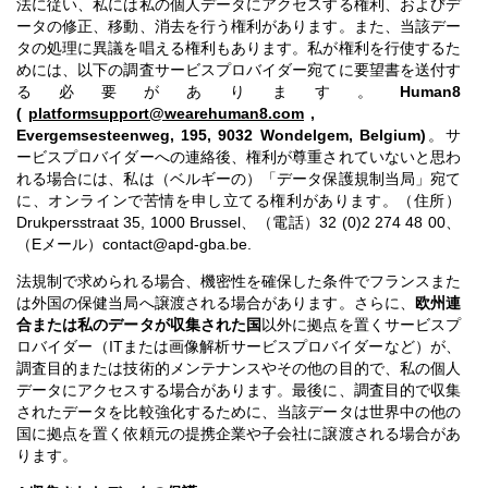
法に従い、私には私の個人データにアクセスする権利、およびデ
ータの修正、移動、消去を行う権利があります。また、当該デー
タの処理に異議を唱える権利もあります。私が権利を行使するた
めには、以下の調査サービスプロバイダー宛てに要望書を送付す
る必要があります。
Human8
(
platformsupport@wearehuman8.com
,
Evergemsesteenweg, 195, 9032 Wondelgem, Belgium)
。サ
ービスプロバイダーへの連絡後、権利が尊重されていないと思わ
れる場合には、私は（ベルギーの）「データ保護規制当局」宛て
に、オンラインで苦情を申し立てる権利があります。（住所）
Drukpersstraat 35, 1000 Brussel、（電話）32 (0)2 274 48 00、
（Eメール）contact@apd-gba.be.
法規制で求められる場合、機密性を確保した条件でフランスまた
は外国の保健当局へ譲渡される場合があります。さらに、
欧州連
合または私のデータが収集された国
以外に拠点を置くサービスプ
ロバイダー（ITまたは画像解析サービスプロバイダーなど）が、
調査目的または技術的メンテナンスやその他の目的で、私の個人
データにアクセスする場合があります。最後に、調査目的で収集
されたデータを比較強化するために、当該データは世界中の他の
国に拠点を置く依頼元の提携企業や子会社に譲渡される場合があ
ります。