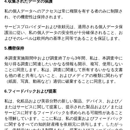
4.収集されたデータの保護
私の個人データへのアクセスは常に権限を有する者のみに制限さ
れ、その機密性は保持されます。
サービスプロバイダーおよび依頼元は、適用される個人データ保
護法に従い、私の個人データの安全性が十分確保されること、お
よびそのレベルは欧州内の基準と同等であることを保証します。
5.機密保持
本調査実施期間中および調査終了から3年間、私は、本調査中に
知り得る調査に関連したいかなる情報も開示、複写、使用しない
ことに同意します。私は、調査に関連して所有するいかなる文書
も他の者と共有しないこと、およびメディアの種類に関わらず
（紙面、写真、動画など）適切に破棄することに同意します。
6.フィードバックおよび提案
私は、化粧品および美容分野の新しい製品、デバイス、および／
またはサービスに関して提案し、提示された製品および／または
サービスに対するフィードバックを求められる可能性があること
を理解しています。ここに私は、私の提案およびフィードバック
に関するすべての知的財産権を依頼元に供与します。したがっ
て、依頼元はいかなる制限もなく、提案およびフィードバックの