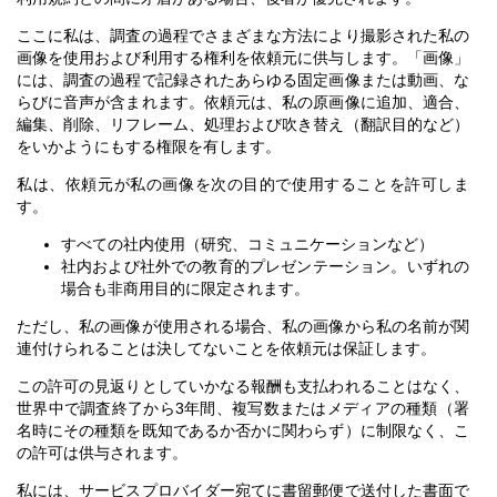
ここに私は、調査の過程でさまざまな方法により撮影された私の
画像を使用および利用する権利を依頼元に供与します。「画像」
には、調査の過程で記録されたあらゆる固定画像または動画、な
らびに音声が含まれます。依頼元は、私の原画像に追加、適合、
編集、削除、リフレーム、処理および吹き替え（翻訳目的など）
をいかようにもする権限を有します。
私は、依頼元が私の画像を次の目的で使用することを許可しま
す。
すべての社内使用（研究、コミュニケーションなど）
社内および社外での教育的プレゼンテーション。いずれの
場合も非商用目的に限定されます。
ただし、私の画像が使用される場合、私の画像から私の名前が関
連付けられることは決してないことを依頼元は保証します。
この許可の見返りとしていかなる報酬も支払われることはなく、
世界中で調査終了から3年間、複写数またはメディアの種類（署
名時にその種類を既知であるか否かに関わらず）に制限なく、こ
の許可は供与されます。
私には、サービスプロバイダー宛てに書留郵便で送付した書面で