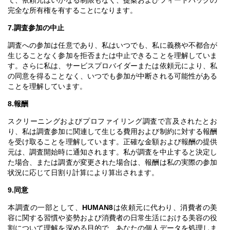
完全な所有権を有することになります。
7.調査参加の中止
調査への参加は任意であり、私はいつでも、私に義務や不都合が
生じることなく参加を拒否または中止できることを理解していま
す。さらに私は、サービスプロバイダーまたは依頼元により、私
の同意を得ることなく、いつでも参加が中断される可能性がある
ことを理解しています。
8.報酬
スクリーニングおよびプロファイリング調査で言及されたとお
り、私は調査参加に関連して生じる費用および制約に対する報酬
を受け取ることを理解しています。正確な金額および報酬の提供
元は、調査開始時に通知されます。私が調査を中止すると決定し
た場合、または調査が変更された場合は、報酬は私の実際の参加
状況に応じて日割り計算により算出されます。
9.同意
本調査の一部として、
HUMAN8
は依頼元に代わり、消費者の美
容に関する習慣や姿勢および消費者の日常生活における美容の役
割について理解を深める目的で、あなたの個人データを処理しま