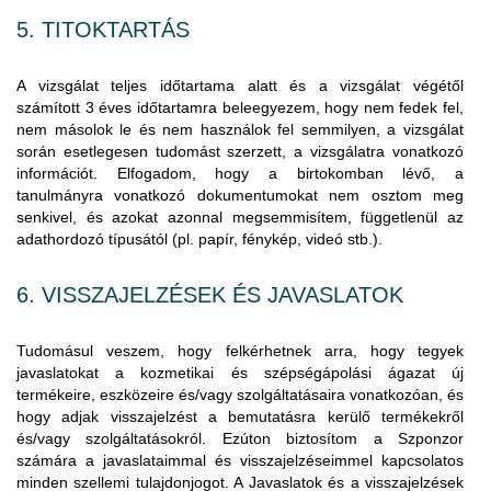
5. TITOKTARTÁS
A vizsgálat teljes időtartama alatt és a vizsgálat végétől
számított 3 éves időtartamra beleegyezem, hogy nem fedek fel,
nem másolok le és nem használok fel semmilyen, a vizsgálat
során esetlegesen tudomást szerzett, a vizsgálatra vonatkozó
információt. Elfogadom, hogy a birtokomban lévő, a
tanulmányra vonatkozó dokumentumokat nem osztom meg
senkivel, és azokat azonnal megsemmisítem, függetlenül az
adathordozó típusától (pl. papír, fénykép, videó stb.).
6. VISSZAJELZÉSEK ÉS JAVASLATOK
Tudomásul veszem, hogy felkérhetnek arra, hogy tegyek
javaslatokat a kozmetikai és szépségápolási ágazat új
termékeire, eszközeire és/vagy szolgáltatásaira vonatkozóan, és
hogy adjak visszajelzést a bemutatásra kerülő termékekről
és/vagy szolgáltatásokról. Ezúton biztosítom a Szponzor
számára a javaslataimmal és visszajelzéseimmel kapcsolatos
minden szellemi tulajdonjogot. A Javaslatok és a visszajelzések