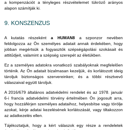
a kompenzációt a tényleges részvételemet tükröző arányos
alapon számítják ki.
9. KONSZENZUS
A kutatás részeként
a HUMAN8
a szponzor nevében
feldolgozza az Ön személyes adatait annak érdekében, hogy
jobban megértsük a fogyasztók szépségápolási szokásait és
attitűdjeit, valamint a szépség szerepét az életükben.
Ez a személyes adatokra vonatkozó szabályoknak megfelelően
történik. Az Ön adatait bizalmasan kezeljük, és korlátozott ideig
tároljuk biztonságos szervereinken; és a többi résztvevő
válaszaival együtt tároljuk.
A 2016/679 általános adatvédelmi rendelet és az 1978. január
6-i francia adatvédelmi törvény értelmében Ön jogosult arra,
hogy hozzáférjen személyes adataihoz, helyesbítse vagy törölje
azokat, kérje adatai kezelésének korlátozását, vagy tiltakozzon
az adatkezelés ellen.
Tájékoztatjuk, hogy a kért válaszok egy része a rendeletek