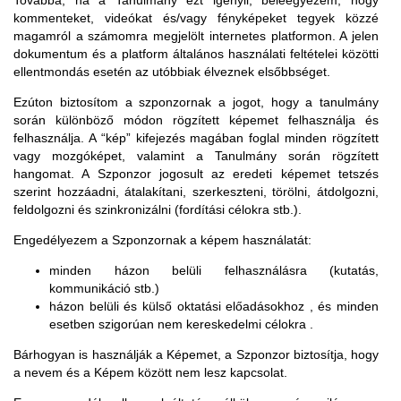
kommenteket, videókat és/vagy fényképeket tegyek közzé
magamról a számomra megjelölt internetes platformon. A jelen
dokumentum és a platform általános használati feltételei közötti
ellentmondás esetén az utóbbiak élveznek elsőbbséget.
Ezúton biztosítom a szponzornak a jogot, hogy a tanulmány
során különböző módon rögzített képemet felhasználja és
felhasználja. A “kép” kifejezés magában foglal minden rögzített
vagy mozgóképet, valamint a Tanulmány során rögzített
hangomat. A Szponzor jogosult az eredeti képemet tetszés
szerint hozzáadni, átalakítani, szerkeszteni, törölni, átdolgozni,
feldolgozni és szinkronizálni (fordítási célokra stb.).
Engedélyezem a Szponzornak a képem használatát:
minden házon belüli felhasználásra (kutatás,
kommunikáció stb.)
házon belüli és külső oktatási előadásokhoz , és minden
esetben szigorúan nem kereskedelmi célokra .
Bárhogyan is használják a Képemet, a Szponzor biztosítja, hogy
a nevem és a Képem között nem lesz kapcsolat.