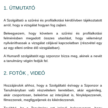
1. ÚTMUTATÓ
A Szolgáltató a szűrési és profilalkotási kérdőívben tájékoztatott
arról, hogy a vizsgálat hogyan fog zajlani.
Beleegyezem, hogy követem a szűrési és profilalkotási
felmérésben megadott összes utasítást, hogy véleményt
nyilváníthassak a vizsgálat céljával kapcsolatban (részvétel egy
az egy elleni online élő vizsgálatban).
A Human8 szolgáltatót egy szponzor bízza meg, akinek a nevét
a tanulmány végén fedjük fel.
2. FOTÓK , VIDEÓ
Hozzájárulok ahhoz, hogy a Szolgáltató és/vagy a Szponzor a
Tanulmányban való részvételem keretében, akár egyénileg,
akár csoportosan, beleértve az interjúkat is, fényképezzenek,
filmezzenek, megfigyeljenek és kikérdezzenek.
Továbbá, ha a Tanulmány ezt igényli, beleegyezem, hogy