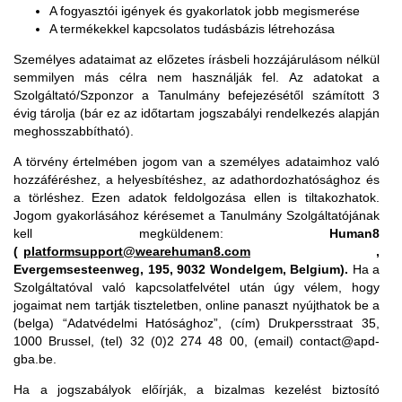
A fogyasztói igények és gyakorlatok jobb megismerése
A termékekkel kapcsolatos tudásbázis létrehozása
Személyes adataimat az előzetes írásbeli hozzájárulásom nélkül
semmilyen más célra nem használják fel. Az adatokat a
Szolgáltató/Szponzor a Tanulmány befejezésétől számított 3
évig tárolja (bár ez az időtartam jogszabályi rendelkezés alapján
meghosszabbítható).
A törvény értelmében jogom van a személyes adataimhoz való
hozzáféréshez, a helyesbítéshez, az adathordozhatósághoz és
a törléshez. Ezen adatok feldolgozása ellen is tiltakozhatok.
Jogom gyakorlásához kérésemet a Tanulmány Szolgáltatójának
kell megküldenem:
Human8
(
platformsupport@wearehuman8.com
,
Evergemsesteenweg, 195, 9032 Wondelgem, Belgium).
Ha a
Szolgáltatóval való kapcsolatfelvétel után úgy vélem, hogy
jogaimat nem tartják tiszteletben, online panaszt nyújthatok be a
(belga) “Adatvédelmi Hatósághoz”, (cím) Drukpersstraat 35,
1000 Brussel, (tel) 32 (0)2 274 48 00, (email) contact@apd-
gba.be.
Ha a jogszabályok előírják, a bizalmas kezelést biztosító