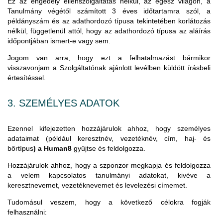
Ez az engedély ellenszolgáltatás nélkül, az egész világon, a
Tanulmány végétől számított 3 éves időtartamra szól, a
példányszám és az adathordozó típusa tekintetében korlátozás
nélkül, függetlenül attól, hogy az adathordozó típusa az aláírás
időpontjában ismert-e vagy sem.
Jogom van arra, hogy ezt a felhatalmazást bármikor
visszavonjam a Szolgáltatónak ajánlott levélben küldött írásbeli
értesítéssel.
3. SZEMÉLYES ADATOK
Ezennel kifejezetten hozzájárulok ahhoz, hogy személyes
adataimat (például keresztnév, vezetéknév, cím, haj- és
bőrtípus
) a Human8
gyűjtse és feldolgozza.
Hozzájárulok ahhoz, hogy a szponzor megkapja és feldolgozza
a velem kapcsolatos tanulmányi adatokat, kivéve a
keresztnevemet, vezetéknevemet és levelezési címemet.
Tudomásul veszem, hogy a következő célokra fogják
felhasználni: