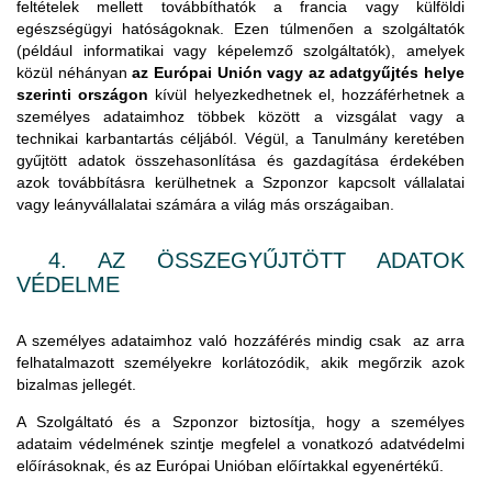
feltételek mellett továbbíthatók a francia vagy külföldi
egészségügyi hatóságoknak. Ezen túlmenően a szolgáltatók
(például informatikai vagy képelemző szolgáltatók), amelyek
közül néhányan
az Európai Unión vagy az adatgyűjtés helye
szerinti országon
kívül helyezkedhetnek el, hozzáférhetnek a
személyes adataimhoz többek között a vizsgálat vagy a
technikai karbantartás céljából. Végül, a Tanulmány keretében
gyűjtött adatok összehasonlítása és gazdagítása érdekében
azok továbbításra kerülhetnek a Szponzor kapcsolt vállalatai
vagy leányvállalatai számára a világ más országaiban.
4. AZ ÖSSZEGYŰJTÖTT ADATOK
VÉDELME
A személyes adataimhoz való hozzáférés mindig csak az arra
felhatalmazott személyekre korlátozódik, akik megőrzik azok
bizalmas jellegét.
A Szolgáltató és a Szponzor biztosítja, hogy a személyes
adataim védelmének szintje megfelel a vonatkozó adatvédelmi
előírásoknak, és az Európai Unióban előírtakkal egyenértékű.