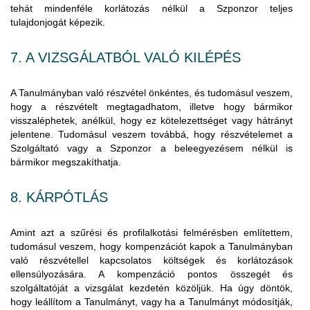
tehát mindenféle korlátozás nélkül a Szponzor teljes
tulajdonjogát képezik.
7. A VIZSGÁLATBÓL VALÓ KILÉPÉS
A Tanulmányban való részvétel önkéntes, és tudomásul veszem,
hogy a részvételt megtagadhatom, illetve hogy bármikor
visszaléphetek, anélkül, hogy ez kötelezettséget vagy hátrányt
jelentene. Tudomásul veszem továbbá, hogy részvételemet a
Szolgáltató vagy a Szponzor a beleegyezésem nélkül is
bármikor megszakíthatja.
8. KÁRPÓTLÁS
Amint azt a szűrési és profilalkotási felmérésben említettem,
tudomásul veszem, hogy kompenzációt kapok a Tanulmányban
való részvétellel kapcsolatos költségek és korlátozások
ellensúlyozására. A kompenzáció pontos összegét és
szolgáltatóját a vizsgálat kezdetén közöljük. Ha úgy döntök,
hogy leállítom a Tanulmányt, vagy ha a Tanulmányt módosítják,