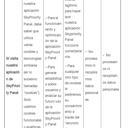
interés
nuestra
legítimo
aplicación
para hacer
que
SkyPriority
– Para el
nuestra
funcionam
Panel, debe
aplicación
iento y
saber que
Skypriority
optimizaci
utiliza
Panel
ón de la
varias
funcione
aplicación
correctame
cookies y
– No
SkyPriorit
– No
nte.
y Panel
Si visita
tecnologías
procesa
procesam
nuestra
similares
mos ni
– Para
– Para
os ni
cualquier
aplicació
(en lo
recopila
generar
recopilam
otro tipo
estadística
n de
sucesivo
mos
os datos
de cookies
s sobre
SkyPriori
llamadas:
datos
le
personales
usuarios y
ty Panel
“cookies”).
personal
pediremos
analizar su
.
Solo
es.
su
futuro uso
consentimi
usamos
de la
ento a
aplicación
cookies
través del
SkyPriorit
funcionales
“anuncio
y Panel
y analíticas,