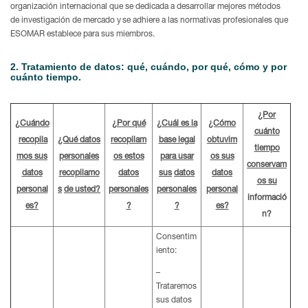
organización internacional que se dedicada a desarrollar mejores métodos
de investigación de mercado y se adhiere a las normativas profesionales que
ESOMAR establece para sus miembros.
2. Tratamiento de datos: qué, cuándo, por qué, cómo y por
cuánto tiempo.
¿Por
¿Cuándo
¿Por qué
¿Cuál es la
¿Cómo
cuánto
recopila
¿Qué datos
recopilam
base legal
obtuvim
tiempo
mos sus
personales
os estos
para usar
os sus
conservam
datos
recopilamo
datos
sus
datos
datos
os su
personal
s
de usted?
personales
personales
personal
informació
es?
?
?
es?
n?
Consentim
iento:
–
Trataremos
sus datos