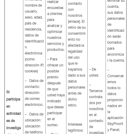
eliminar su
realizar
contacto
nombre de
cuenta,
encuestas
con
usuario,
sus datos
a clientes
nosotros
sexo, edad,
personales
para
[enlace]. El
país de
de
analizar y
retiro de su
residencia,
identificaci
optimizar
consentimi
datos de
ón serán
nuestros
ento no
identificació
borrados
servicios y
afectará la
n
para
productos.
legalidad
electrónica
anonimiza
del uso
(como
– Para
r la cuenta.
que le
dirección IP,
ofrecer un
hayamos
– De
–
cookies)
posible
dado a sus
usted.
Conservar
premio
– Datos de
datos
emos
después
–
contacto:
personales
todos lo
de que
Terceros
Si
dirección
antes de
datos
usted haya
contrata
de correo
participa
dicho
proporcio
indicado
dos por
electrónico.
retiro.
nados en
en
que desea
nosotros
la
participar
actividad
– Datos de
en el
aplicación
en el
ubicación:
es de
contexto
SkyPriorit
Intereses
sorteo.
ubicación
de
investiga
y Panel;
legítimos:
de teléfono
investiga