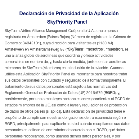
Declaración de Privacidad de la Aplicación
SkyPriority Panel
SkyTeam Airline Alliance Management Coöperatie U.A., una empresa
registrada en Ámsterdam (Países Bajos) (Número de registro en la Cámara de
Comercio: 34345101), cuya dirección para visitantes es (1180 AJ)
Amstelveen en Amsterdamseweg 55 (“
SkyTeam
”, “
nosotros
”, “
nuestro
”), es
una alianza global de aerolíneas que coordina y ofrece actividades
comerciales en nombre de, y, hasta cierta medida, junto con las aerolíneas
miembras de SkyTeam (Miembros) en la industria de la aviación. Cuando
utilice esta Aplicación SkyPriority Panel es importante para nosotros tratar
sus datos personales con cuidado y seguridad de a forma transparente. El
tratamiento de sus datos personales está sujeto a las normativas del
Reglamento General de Protección de Datos (UE) 2016/679 (
RGPD
), y,
posiblemente, por una o más leyes nacionales correspondientes al RGPD de
estados miembros de la UE, así como a leyes y regulaciones de protección
de datos de otros países (si aplica). Esta declaración de privacidad tiene el
propósito de cumplir con nuestras obligaciones de transparencia según el
RGPD, principalmente para explicarle a usted cuándo recopilamos sus datos
personales en calidad de controlador de acuerdo con el RGPD, qué datos
personales recopilamos, cómo usamos dichos datos personales, y por