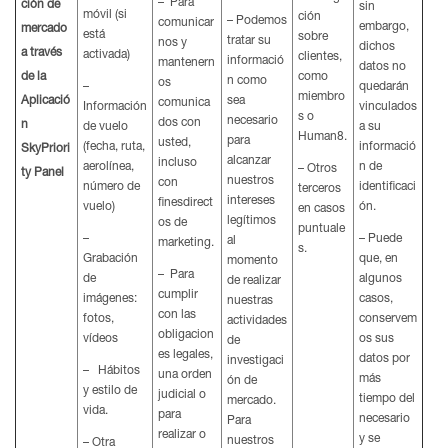
– Para
ción de
sin
móvil (si
ción
– Podemos
comunicar
embargo,
mercado
está
sobre
tratar su
nos y
dichos
a través
activada)
clientes,
informació
mantenern
datos no
de la
como
n como
os
–
quedarán
miembro
Aplicació
sea
comunica
Información
vinculados
s o
necesario
dos con
n
de vuelo
a su
Human8.
para
usted,
(fecha, ruta,
informació
SkyPriori
alcanzar
incluso
aerolínea,
n de
– Otros
ty Panel
nuestros
con
número de
identificaci
terceros
intereses
finesdirect
vuelo)
ón.
en casos
legítimos
os de
puntuale
–
– Puede
al
marketing.
s.
Grabación
que, en
momento
– Para
de
algunos
de realizar
cumplir
imágenes:
casos,
nuestras
con las
fotos,
conservem
actividades
obligacion
vídeos
os sus
de
es legales,
datos por
investigaci
– Hábitos
una orden
más
ón de
y estilo de
judicial o
tiempo del
mercado.
vida.
para
necesario
Para
realizar o
y se
nuestros
– Otra