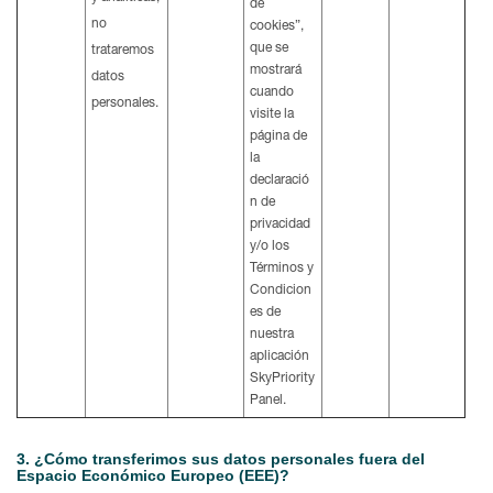
de
no
cookies”,
que se
trataremos
mostrará
datos
cuando
personales.
visite la
página de
la
declaració
n de
privacidad
y/o los
Términos y
Condicion
es de
nuestra
aplicación
SkyPriority
Panel.
3. ¿Cómo transferimos sus datos personales fuera del
Espacio Económico Europeo (EEE)?