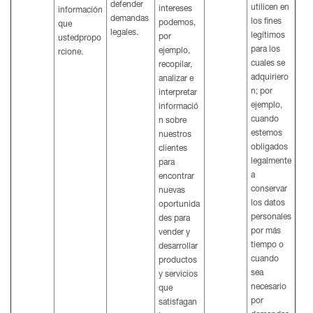
defender
utilicen en
intereses
información
demandas
los fines
podemos,
que
legales.
legítimos
por
ustedpropo
para los
ejemplo,
rcione.
cuales se
recopilar,
adquiriero
analizar e
n; por
interpretar
ejemplo,
informació
cuando
n sobre
estemos
nuestros
obligados
clientes
legalmente
para
a
encontrar
conservar
nuevas
los datos
oportunida
personales
des para
por más
vender y
tiempo o
desarrollar
cuando
productos
sea
y servicios
necesario
que
por
satisfagan