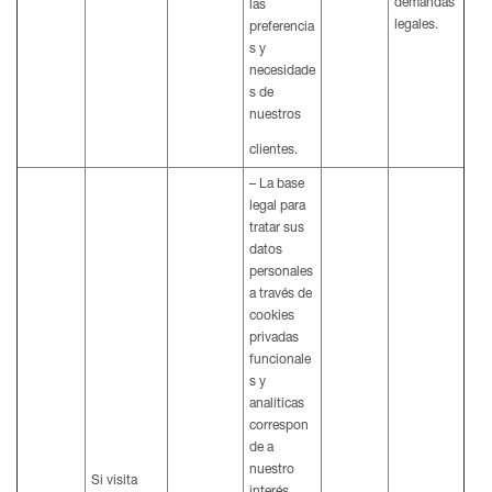
demandas
las
legales.
preferencia
s y
necesidade
s de
nuestros
clientes.
– La base
legal para
tratar sus
datos
personales
a través de
cookies
privadas
funcionale
s y
analíticas
correspon
de a
nuestro
Si visita