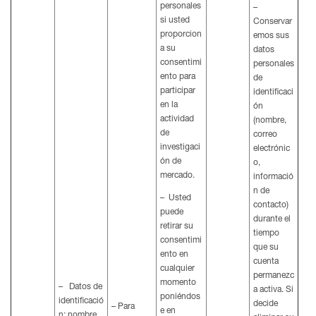
personales
–
si usted
Conservar
proporcion
emos sus
a su
datos
consentimi
personales
ento para
de
participar
identificaci
en la
ón
actividad
(nombre,
de
correo
investigaci
electrónic
ón de
o,
mercado.
informació
n de
– Usted
contacto)
puede
durante el
retirar su
tiempo
consentimi
que su
ento en
cuenta
cualquier
permanezc
momento
– Datos de
a activa. Si
poniéndos
identificació
decide
– Para
e en
n: nombre,