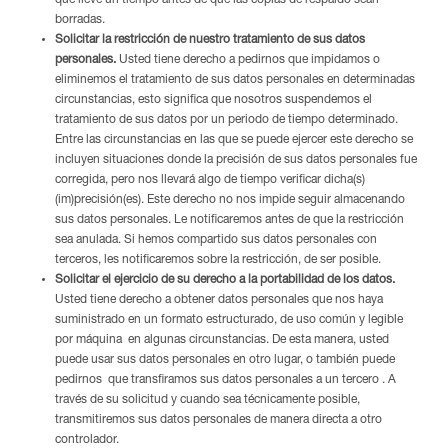
que lleve un tiempo antes de que las copias de respaldo sean
borradas.
Solicitar la restricción de nuestro tratamiento de sus datos
personales.
Usted tiene derecho a pedirnos que impidamos o
eliminemos el tratamiento de sus datos personales en determinadas
circunstancias, esto significa que nosotros suspendemos el
tratamiento de sus datos por un periodo de tiempo determinado.
Entre las circunstancias en las que se puede ejercer este derecho se
incluyen situaciones donde la precisión de sus datos personales fue
corregida, pero nos llevará algo de tiempo verificar dicha(s)
(im)precisión(es). Este derecho no nos impide seguir almacenando
sus datos personales. Le notificaremos antes de que la restricción
sea anulada. Si hemos compartido sus datos personales con
terceros, les notificaremos sobre la restricción, de ser posible.
Solicitar el ejercicio de su derecho a la portabilidad de los datos.
Usted tiene derecho a obtener datos personales que nos haya
suministrado en un formato estructurado, de uso común y legible
por máquina en algunas circunstancias. De esta manera, usted
puede usar sus datos personales en otro lugar, o también puede
pedirnos que transfiramos sus datos personales a un tercero . A
través de su solicitud y cuando sea técnicamente posible,
transmitiremos sus datos personales de manera directa a otro
controlador.