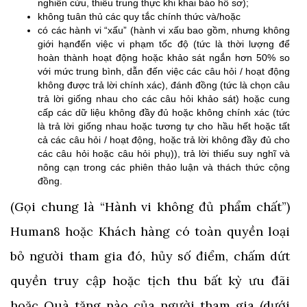
nghiên cứu, thiếu trung thực khi khai báo hồ sơ);
không tuân thủ các quy tắc chính thức và/hoặc
có các hành vi “xấu” (hành vi xấu bao gồm, nhưng không
giới hạnđến việc vi phạm tốc độ (tức là thời lượng để
hoàn thành hoạt động hoặc khảo sát ngắn hơn 50% so
với mức trung bình, dẫn đến việc các câu hỏi / hoạt động
không được trả lời chính xác), đánh đồng (tức là chọn câu
trả lời giống nhau cho các câu hỏi khảo sát) hoặc cung
cấp các dữ liệu không đầy đủ hoặc không chính xác (tức
là trả lời giống nhau hoặc tương tự cho hầu hết hoặc tất
cả các câu hỏi / hoạt động, hoặc trả lời không đầy đủ cho
các câu hỏi hoặc câu hỏi phụ)), trả lời thiếu suy nghĩ và
nông cạn trong các phiên thảo luận và thách thức cộng
đồng.
(Gọi chung là “Hành vi không đủ phẩm chất”)
Human8 hoặc Khách hàng có toàn quyền loại
bỏ người tham gia đó, hủy số điểm, chấm dứt
quyền truy cập hoặc tịch thu bất kỳ ưu đãi
hoặc Quà tặng nào của người tham gia (dưới