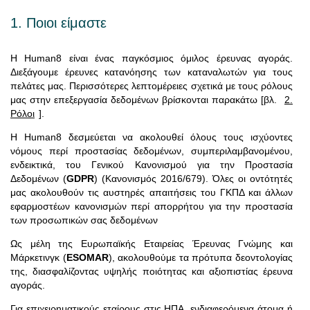
1. Ποιοι είμαστε
Η Human8 είναι ένας παγκόσμιος όμιλος έρευνας αγοράς.
Διεξάγουμε έρευνες κατανόησης των καταναλωτών για τους
πελάτες μας. Περισσότερες λεπτομέρειες σχετικά με τους ρόλους
μας στην επεξεργασία δεδομένων βρίσκονται παρακάτω [βλ.
2.
Ρόλοι
].
Η Human8 δεσμεύεται να ακολουθεί όλους τους ισχύοντες
νόμους περί προστασίας δεδομένων, συμπεριλαμβανομένου,
ενδεικτικά, του Γενικού Κανονισμού για την Προστασία
Δεδομένων (
GDPR
) (Κανονισμός 2016/679). Όλες οι οντότητές
μας ακολουθούν τις αυστηρές απαιτήσεις του ΓΚΠΔ και άλλων
εφαρμοστέων κανονισμών περί απορρήτου για την προστασία
των προσωπικών σας δεδομένων
Ως μέλη της Ευρωπαϊκής Εταιρείας Έρευνας Γνώμης και
Μάρκετινγκ (
ESOMAR
), ακολουθούμε τα πρότυπα δεοντολογίας
της, διασφαλίζοντας υψηλής ποιότητας και αξιοπιστίας έρευνα
αγοράς.
Για επιχειρηματικούς εταίρους στις ΗΠΑ, ενδιαφερόμενα άτομα ή