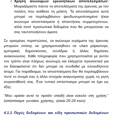
Χρήση ανώνυμων ερευνητικών αποτελεσμάτων:
Μοιραζόμαστε πάντα τα αποτελέσματα της έρευνας με τον
πελάτη που ανέθεσε τη μελέτη. Τα αποτελέσματα αυτά
μπορεί να περιλαμβάνουν ψευδωνυμοποιημένα ή/και
ανώνυμα αποσπάσματα ή απαντήσεις συμμετεχόντων,
αλλά ποτέ προσωπικά δεδομένα που θα μπορούσαν να
σας ταυτοποιήσουν άμεσα.
Σε ορισμένες περιπτώσεις, τα ανώνυμα ευρήματα της έρευνας
μπορούν επίσης να χρησιμοποιηθούν σε υλικό μάρκετινγκ,
εμπορικές δημοσιεύσεις, συνέδρια ή άλλες δημόσιες
ανακοινώσεις. Κάθε πληροφορία που χρησιμοποιείται με αυτόν
τον τρόπο είναι πλήρως ανώνυμη και ελέγχεται προσεκτικά για
να διασφαλιστεί ότι δεν μπορεί να συνδεθεί με οποιοδήποτε
άτομο. Για παράδειγμα, τα αποσπάσματα δεν θα περιλαμβάνουν
ποτέ το όνομά σας ή άλλα στοιχεία αναγνώρισης χωρίς τη ρητή
συγκατάθεσή σας. Ένα τυπικό απόσπασμα μπορεί να έχει ως
εξής:
“Μου αρέσει αυτό το προϊόν επειδή είναι εύκολο στη χρήση.”
(απόσπασμα: γυναίκα, χρήστης, ηλικία 20-29 ετών)
4.1.1 Πηγές δεδομένων και
είδη προσωπικών δεδομένων