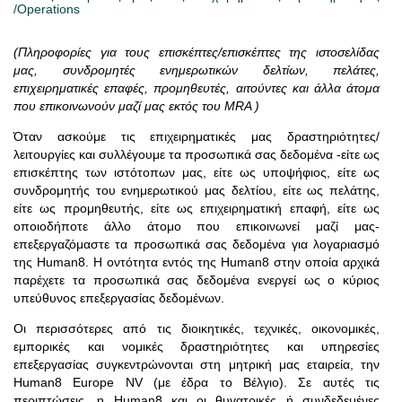
/Operations
(Πληροφορίες για τους επισκέπτες/επισκέπτες της ιστοσελίδας
μας, συνδρομητές ενημερωτικών δελτίων, πελάτες,
επιχειρηματικές επαφές, προμηθευτές, αιτούντες και άλλα άτομα
που επικοινωνούν μαζί μας εκτός του MRA )
Όταν ασκούμε τις επιχειρηματικές μας δραστηριότητες/
λειτουργίες και συλλέγουμε τα προσωπικά σας δεδομένα -είτε ως
επισκέπτης των ιστότοπων μας, είτε ως υποψήφιος, είτε ως
συνδρομητής του ενημερωτικού μας δελτίου, είτε ως πελάτης,
είτε ως προμηθευτής, είτε ως επιχειρηματική επαφή, είτε ως
οποιοδήποτε άλλο άτομο που επικοινωνεί μαζί μας-
επεξεργαζόμαστε τα προσωπικά σας δεδομένα για λογαριασμό
της Human8. Η οντότητα εντός της Human8 στην οποία αρχικά
παρέχετε τα προσωπικά σας δεδομένα ενεργεί ως ο κύριος
υπεύθυνος επεξεργασίας δεδομένων.
Οι περισσότερες από τις διοικητικές, τεχνικές, οικονομικές,
εμπορικές και νομικές δραστηριότητες και υπηρεσίες
επεξεργασίας συγκεντρώνονται στη μητρική μας εταιρεία, την
Human8 Europe NV (με έδρα το Βέλγιο). Σε αυτές τις
περιπτώσεις, η Human8 και οι θυγατρικές ή συνδεδεμένες