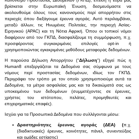
βρίσκεται στην Ευρωπαϊκή Ένωση, δεσμευόμαστε να
ακολουθούμε όλους τους κανονισμούς περί απορρήτου στις
περιοχές όπου διεξάγουμε έρευνα αγοράς. Αυτό περιλαμβάνει,
μεταξύ άλλων, τις Ηνωμένες Πολιτείες, την περιοχή Ασίας-
Ειρηνικού (APAC) και τη Νότια Αφρική. Όπου οι τοπικοί νόμοι
διαφέρουν από τον ΓΚΠΔ, διασφαλίζουμε τη συμμόρφωση, π.χ.
προσφέροντας συγκεκριμένες επιλογές opt-in ή
χρησιμοποιώντας εγκεκριμένες μεθόδους μεταφοράς δεδομένων.
Η παρούσα Δήλωση Απορρήτου (“
Δήλωση
“) εξηγεί πώς η
Human8 επεξεργάζεται τα Δεδομένα σας σύμφωνα με τους
νόμους περί προστασίας δεδομένων, ιδίως τον ΓΚΠΔ.
Περιγράφει τον τρόπο με τον οποίο χρησιμοποιούμε αυτά τα
Δεδομένα, τα μέτρα ασφαλείας μας και τα δικαιώματά σας ως
υποκειμένου των δεδομένων (συμμετέχοντες σε έρευνες,
χρήστες του ιστότοπου, πελάτες, προμηθευτές και
επιχειρηματικές επαφές).
Ισχύει για τα Προσωπικά Δεδομένα που συλλέγονται μέσω:
Δραστηριότητες έρευνας αγοράς (ΔΕΑ) (
π.χ.
(διαδικτυακές) έρευνες, κοινότητες, πάνελ, συνεντεύξεις
και ομάδες εστίασης)