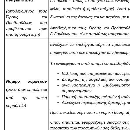
δεδομένα – όπως τα στοιχεία επικοινωνίας 
φύλο, τοποθεσία ή ομάδα-στόχος). Αυτό μ
(αποδεχόμενος τους
Όρους και
δικαιοσύνη της έρευνας και να παρέχουμε 
Προϋποθέσεις που
Αποδεχόμενοι τους Όρους και Προϋποθέσ
προβλέπονται πριν
δεδομένων που είναι απολύτως απαραίτητα 
από τη συμμετοχή)
Ενδέχεται να επεξεργαστούμε τα προσωπι
συμφέρον αυτό δεν υπερισχύει των δικαιωμά
Τα ενδιαφέροντα αυτά μπορεί να περιλαμβά
Βελτίωση των υπηρεσιών και των ερε
Διατήρηση της ασφάλειας των συστημ
Νόμιμο συμφέρον
ανωνυμοποιημένα ή ψευδωνυμοποιη
(μόνο όταν επιτρέπεται
συμπερασμάτων
Παροχή υποστήριξης πελατών ή απάν
από την τοπική
Διενέργεια περιορισμένης άμεσης εμπ
νομοθεσία)
Πριν επικαλεστούμε αυτή τη νομική βάση, αξ
Όπου απαιτείται, εφαρμόζουμε διασφαλίσε
προστασία των προσωπικών σας δεδομένων