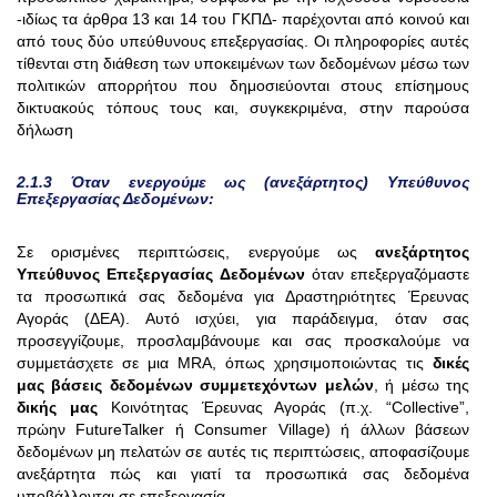
-ιδίως τα άρθρα 13 και 14 του ΓΚΠΔ- παρέχονται από κοινού και
από τους δύο υπεύθυνους επεξεργασίας. Οι πληροφορίες αυτές
τίθενται στη διάθεση των υποκειμένων των δεδομένων μέσω των
πολιτικών απορρήτου που δημοσιεύονται στους επίσημους
δικτυακούς τόπους τους και, συγκεκριμένα, στην παρούσα
δήλωση
2.1.3 Όταν ενεργούμε ως (ανεξάρτητος) Υπεύθυνος
Επεξεργασίας Δεδομένων:
Σε ορισμένες περιπτώσεις, ενεργούμε ως
ανεξάρτητος
Υπεύθυνος Επεξεργασίας Δεδομένων
όταν επεξεργαζόμαστε
τα προσωπικά σας δεδομένα για Δραστηριότητες Έρευνας
Αγοράς (ΔΕΑ). Αυτό ισχύει, για παράδειγμα, όταν σας
προσεγγίζουμε, προσλαμβάνουμε και σας προσκαλούμε να
συμμετάσχετε σε μια MRA, όπως χρησιμοποιώντας τις
δικές
μας βάσεις δεδομένων συμμετεχόντων μελών
, ή μέσω της
δικής μας
Κοινότητας Έρευνας Αγοράς (π.χ. “Collective”,
πρώην FutureTalker ή Consumer Village) ή άλλων βάσεων
δεδομένων μη πελατών σε αυτές τις περιπτώσεις, αποφασίζουμε
ανεξάρτητα πώς και γιατί τα προσωπικά σας δεδομένα
υποβάλλονται σε επεξεργασία.