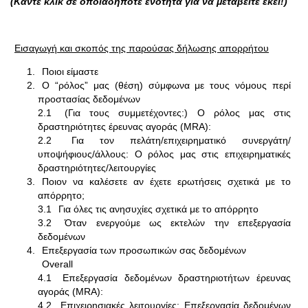
(Κάντε κλικ σε οποιαδήποτε ενότητα για να μεταβείτε εκεί!)
Εισαγωγή και σκοπός της παρούσας δήλωσης απορρήτου
Ποιοι είμαστε
Ο “ρόλος” μας (θέση) σύμφωνα με τους νόμους περί
προστασίας δεδομένων
2.1
(Για τους συμμετέχοντες:) Ο ρόλος μας στις
δραστηριότητες έρευνας αγοράς (MRA):
2.2
Για τον πελάτη/επιχειρηματικό συνεργάτη/
υποψήφιους/άλλους: Ο ρόλος μας στις επιχειρηματικές
δραστηριότητες/λειτουργίες
Ποιον να καλέσετε αν έχετε ερωτήσεις σχετικά με το
απόρρητο;
3.1
Για όλες τις ανησυχίες σχετικά με το απόρρητο
3.2
Όταν ενεργούμε ως εκτελών την επεξεργασία
δεδομένων
Επεξεργασία των προσωπικών σας δεδομένων
Overall
4.1
Επεξεργασία δεδομένων δραστηριοτήτων έρευνας
αγοράς (MRA):
4.2
Επιχειρησιακές λειτουργίες: Επεξεργασία δεδομένων