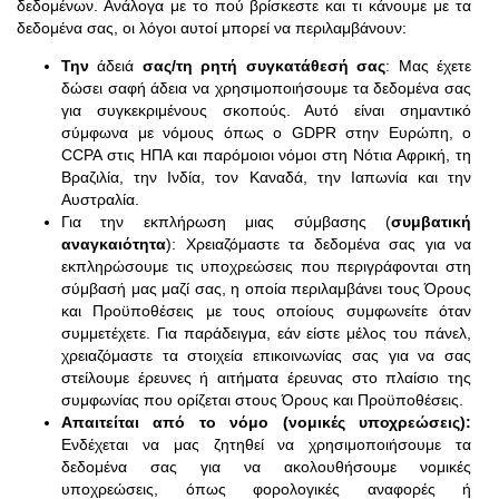
δεδομένων. Ανάλογα με το πού βρίσκεστε και τι κάνουμε με τα
δεδομένα σας, οι λόγοι αυτοί μπορεί να περιλαμβάνουν:
Την
άδειά
σας/τη ρητή
συγκατάθεσή σας
: Μας έχετε
δώσει σαφή άδεια να χρησιμοποιήσουμε τα δεδομένα σας
για συγκεκριμένους σκοπούς. Αυτό είναι σημαντικό
σύμφωνα με νόμους όπως ο GDPR στην Ευρώπη, ο
CCPA στις ΗΠΑ και παρόμοιοι νόμοι στη Νότια Αφρική, τη
Βραζιλία, την Ινδία, τον Καναδά, την Ιαπωνία και την
Αυστραλία.
Για την εκπλήρωση μιας σύμβασης (
συμβατική
αναγκαιότητα
): Χρειαζόμαστε τα δεδομένα σας για να
εκπληρώσουμε τις υποχρεώσεις που περιγράφονται στη
σύμβασή μας μαζί σας, η οποία περιλαμβάνει τους Όρους
και Προϋποθέσεις με τους οποίους συμφωνείτε όταν
συμμετέχετε. Για παράδειγμα, εάν είστε μέλος του πάνελ,
χρειαζόμαστε τα στοιχεία επικοινωνίας σας για να σας
στείλουμε έρευνες ή αιτήματα έρευνας στο πλαίσιο της
συμφωνίας που ορίζεται στους Όρους και Προϋποθέσεις.
Απαιτείται από το νόμο (νομικές υποχρεώσεις):
Ενδέχεται να μας ζητηθεί να χρησιμοποιήσουμε τα
δεδομένα σας για να ακολουθήσουμε νομικές
υποχρεώσεις, όπως φορολογικές αναφορές ή