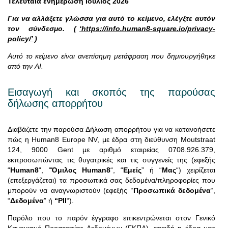
Τελευταία ενημέρωση Ιούλιος 2026
Για να αλλάξετε γλώσσα για αυτό το κείμενο, ελέγξτε αυτόν
τον σύνδεσμο. (
‘https://info.human8-square.io/privacy-
policy/’ )
Αυτό το κείμενο είναι ανεπίσημη μετάφραση που δημιουργήθηκε
από την AI.
Εισαγωγή και σκοπός της παρούσας
δήλωσης απορρήτου
Διαβάζετε την παρούσα Δήλωση απορρήτου για να κατανοήσετε
πώς η Human8 Europe NV, με έδρα στη διεύθυνση Moutstraat
124, 9000 Gent με αριθμό εταιρείας 0708.926.379,
εκπροσωπώντας τις θυγατρικές και τις συγγενείς της (εφεξής
“
Human8
“, “
Όμιλος Human8
“, “
Εμείς
” ή “
Μας
“) χειρίζεται
(επεξεργάζεται) τα προσωπικά σας δεδομένα/πληροφορίες που
μπορούν να αναγνωριστούν (εφεξής “
Προσωπικά δεδομένα
“,
“
Δεδομένα
” ή
“PII
“).
Παρόλο που το παρόν έγγραφο επικεντρώνεται στον Γενικό
Κανονισμό Προστασίας Δεδομένων (ΓΚΠΔ), επειδή η έδρα μας