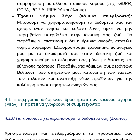
συμμόρφωση με άλλους τοπικούς νόμους (π.χ. GDPR,
CCPA, POPIA, PIPEDA και άλλους).
Έχουμε νόμιμο λόγο (νόμιμα συμφέροντα):
Μπορούμε να χρησιμοποιήσουμε τα δεδομένα σας εάν
έχουμε έναν γνήσιο και εύλογο λόγο, αρκεί να μην
παρεμβαίνει υπερβολικά στην ιδιωτική σας ζωή. Για
παράδειγμα, πιστεύουμε ότι η έρευνα αγοράς αποτελεί
νόμιμο συμφέρον. Εξισορροπούμε προσεκτικά τις ανάγκες
μας με τα δικαιώματά σας στην ιδιωτική ζωή και
χρησιμοποιούμε τα δεδομένα σας μόνο με δίκαιους και
εύλογους τρόπους. Παραδείγματα νόμιμων συμφερόντων:
Βελτίωση των υπηρεσιών μας, κατανόηση των τάσεων
των πελατών και ανάπτυξη νέων προϊόντων για την
καλύτερη ικανοποίηση των αναγκών σας.
4.1 Επεξεργασία δεδομένων δραστηριοτήτων έρευνας αγοράς
(MRA): Τι πρέπει να γνωρίζουν οι συμμετέχοντες
4.1.0 Για ποιο λόγο χρησιμοποιούμε τα δεδομένα σας (Σκοπός)
Χρησιμοποιούμε και επεξεργαζόμαστε τα προσωπικά σας
δεδομένα για σκοπούς έρευνας αγοράς, η οποία περιλαμβάνει