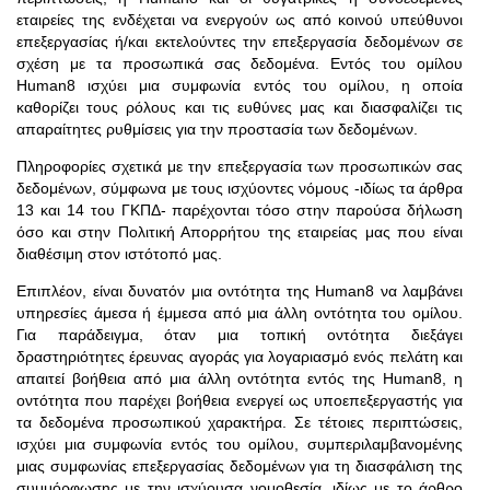
εταιρείες της ενδέχεται να ενεργούν ως από κοινού υπεύθυνοι
επεξεργασίας ή/και εκτελούντες την επεξεργασία δεδομένων σε
σχέση με τα προσωπικά σας δεδομένα. Εντός του ομίλου
Human8 ισχύει μια συμφωνία εντός του ομίλου, η οποία
καθορίζει τους ρόλους και τις ευθύνες μας και διασφαλίζει τις
απαραίτητες ρυθμίσεις για την προστασία των δεδομένων.
Πληροφορίες σχετικά με την επεξεργασία των προσωπικών σας
δεδομένων, σύμφωνα με τους ισχύοντες νόμους -ιδίως τα άρθρα
13 και 14 του ΓΚΠΔ- παρέχονται τόσο στην παρούσα δήλωση
όσο και στην Πολιτική Απορρήτου της εταιρείας μας που είναι
διαθέσιμη στον ιστότοπό μας.
Επιπλέον, είναι δυνατόν μια οντότητα της Human8 να λαμβάνει
υπηρεσίες άμεσα ή έμμεσα από μια άλλη οντότητα του ομίλου.
Για παράδειγμα, όταν μια τοπική οντότητα διεξάγει
δραστηριότητες έρευνας αγοράς για λογαριασμό ενός πελάτη και
απαιτεί βοήθεια από μια άλλη οντότητα εντός της Human8, η
οντότητα που παρέχει βοήθεια ενεργεί ως υποεπεξεργαστής για
τα δεδομένα προσωπικού χαρακτήρα. Σε τέτοιες περιπτώσεις,
ισχύει μια συμφωνία εντός του ομίλου, συμπεριλαμβανομένης
μιας συμφωνίας επεξεργασίας δεδομένων για τη διασφάλιση της
συμμόρφωσης με την ισχύουσα νομοθεσία, ιδίως με το άρθρο