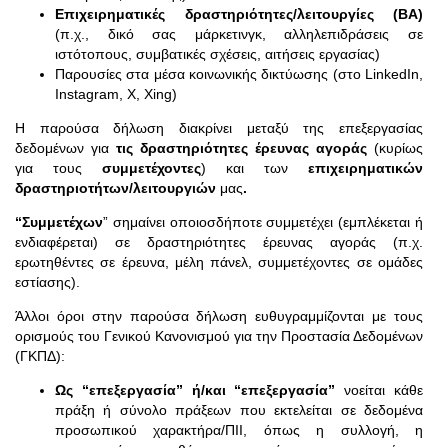
Επιχειρηματικές δραστηριότητες/λειτουργίες (BA)
(π.χ., δικό σας μάρκετινγκ, αλληλεπιδράσεις σε
ιστότοπους, συμβατικές σχέσεις, αιτήσεις εργασίας)
Παρουσίες στα μέσα κοινωνικής δικτύωσης (στο LinkedIn,
Instagram, X, Xing)
Η παρούσα δήλωση διακρίνει μεταξύ της επεξεργασίας
δεδομένων για
τις δραστηριότητες έρευνας αγοράς
(κυρίως
για τους
συμμετέχοντες
) και των
επιχειρηματικών
δραστηριοτήτων/λειτουργιών
μας
.
“Συμμετέχων
” σημαίνει οποιοσδήποτε συμμετέχει (εμπλέκεται ή
ενδιαφέρεται) σε δραστηριότητες έρευνας αγοράς (π.χ.
ερωτηθέντες σε έρευνα, μέλη πάνελ, συμμετέχοντες σε ομάδες
εστίασης).
Άλλοι όροι στην παρούσα δήλωση ευθυγραμμίζονται με τους
ορισμούς του Γενικού Κανονισμού για την Προστασία Δεδομένων
(ΓΚΠΔ):
Ως “επεξεργασία” ή/και “επεξεργασία”
νοείται κάθε
πράξη ή σύνολο πράξεων που εκτελείται σε δεδομένα
προσωπικού χαρακτήρα/ΠΙΙ, όπως η συλλογή, η