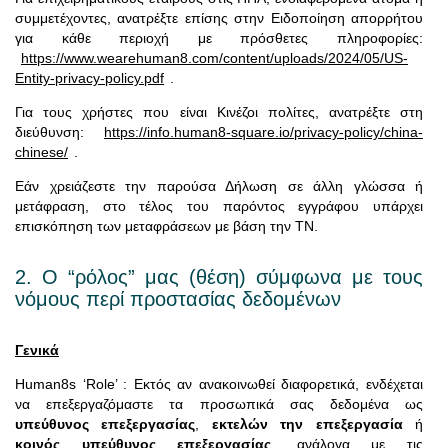
συμμετέχοντες, ανατρέξτε επίσης στην Ειδοποίηση απορρήτου
για κάθε περιοχή με πρόσθετες πληροφορίες:
https://www.wearehuman8.com/content/uploads/2024/05/US-
Entity-privacy-policy.pdf
.
Για τους χρήστες που είναι Κινέζοι πολίτες, ανατρέξτε στη
διεύθυνση:
https://info.human8-square.io/privacy-policy/china-
chinese/
.
Εάν χρειάζεστε την παρούσα Δήλωση σε άλλη γλώσσα ή
μετάφραση, στο τέλος του παρόντος εγγράφου υπάρχει
επισκόπηση των μεταφράσεων με βάση την ΤΝ.
2. Ο “ρόλος” μας (θέση) σύμφωνα με τους
νόμους περί προστασίας δεδομένων
Γενικά
Human8s ‘Role’ : Εκτός αν ανακοινωθεί διαφορετικά, ενδέχεται
να επεξεργαζόμαστε τα προσωπικά σας δεδομένα ως
υπεύθυνος επεξεργασίας
,
εκτελών την επεξεργασία
ή
κοινός υπεύθυνος επεξεργασίας
, ανάλογα με τις