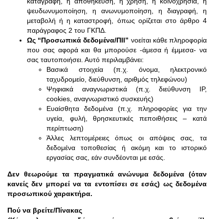
καταγραφή, η αποθήκευση, η χρήση, η κοινοχρησία, η
ψευδωνυμοποίηση, η ανωνυμοποίηση, η διαγραφή, η
μεταβολή ή η καταστροφή, όπως ορίζεται στο άρθρο 4
παράγραφος 2 του ΓΚΠΔ.
Ως “Προσωπικά δεδομένα/ΠΙΙ”
νοείται κάθε πληροφορία
που σας αφορά και θα μπορούσε -άμεσα ή έμμεσα- να
σας ταυτοποιήσει. Αυτό περιλαμβάνει:
Βασικά στοιχεία (π.χ. όνομα, ηλεκτρονικό
ταχυδρομείο, διεύθυνση, αριθμός τηλεφώνου)
Ψηφιακά αναγνωριστικά (π.χ. διεύθυνση IP,
cookies, αναγνωριστικό συσκευής)
Ευαίσθητα δεδομένα (π.χ. πληροφορίες για την
υγεία, φυλή, θρησκευτικές πεποιθήσεις – κατά
περίπτωση)
Άλλες λεπτομέρειες όπως οι απόψεις σας, τα
δεδομένα τοποθεσίας ή ακόμη και το ιστορικό
εργασίας σας, εάν συνδέονται με εσάς.
Δεν θεωρούμε τα πραγματικά ανώνυμα δεδομένα (όταν
κανείς δεν μπορεί να τα εντοπίσει σε εσάς) ως δεδομένα
προσωπικού χαρακτήρα.
Πού να βρείτε/Πίνακας