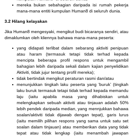
mereka bukan sebahagian daripada isi rumah pekerja
mana-mana entiti kumpulan Human8 di seluruh dunia.
3.2 Hilang kelayakan
Jika Human8 mengesyaki, mengikut budi bicaranya sendiri, atau
dimaklumkan oleh kliennya bahawa mana-mana peserta:
yang didapati terlibat dalam sebarang aktiviti penipuan
atau haram (termasuk tetapi tidak terhad kepada
mencipta beberapa profil respons untuk mengambil
bahagian lebih daripada sekali dalam kajian penyelidikan
Aktiviti, tidak jujur ​​tentang profil mereka);
tidak bertindak mengikut peraturan rasmi dan/atau
menunjukkan tingkah laku peserta yang ‘buruk’ (tingkah
laku buruk termasuk tetapi tidak terhad kepada memandu
laju (iaitu apabila masa yang dihabiskan untuk
melengkapkan sebuah aktiviti atau tinjauan adalah 50%
lebih pendek daripada median, yang mennjukkan bahawa
soalan/aktiviti tidak dijawab dengan tepat), garis lurus
(iaitu memilih pilihan respons yang sama untuk satu set
soalan dalam tinjauan) atau memberikan data yang tidak
tepat atau tidak lengkap (iaitu menambah jawapan