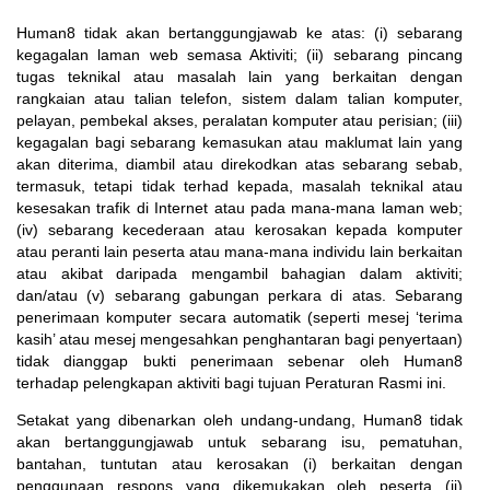
Human8 tidak akan bertanggungjawab ke atas: (i) sebarang
kegagalan laman web semasa Aktiviti; (ii) sebarang pincang
tugas teknikal atau masalah lain yang berkaitan dengan
rangkaian atau talian telefon, sistem dalam talian komputer,
pelayan, pembekal akses, peralatan komputer atau perisian; (iii)
kegagalan bagi sebarang kemasukan atau maklumat lain yang
akan diterima, diambil atau direkodkan atas sebarang sebab,
termasuk, tetapi tidak terhad kepada, masalah teknikal atau
kesesakan trafik di Internet atau pada mana-mana laman web;
(iv) sebarang kecederaan atau kerosakan kepada komputer
atau peranti lain peserta atau mana-mana individu lain berkaitan
atau akibat daripada mengambil bahagian dalam aktiviti;
dan/atau (v) sebarang gabungan perkara di atas. Sebarang
penerimaan komputer secara automatik (seperti mesej ‘terima
kasih’ atau mesej mengesahkan penghantaran bagi penyertaan)
tidak dianggap bukti penerimaan sebenar oleh Human8
terhadap pelengkapan aktiviti bagi tujuan Peraturan Rasmi ini.
Setakat yang dibenarkan oleh undang-undang, Human8 tidak
akan bertanggungjawab untuk sebarang isu, pematuhan,
bantahan, tuntutan atau kerosakan (i) berkaitan dengan
penggunaan respons yang dikemukakan oleh peserta (ii)