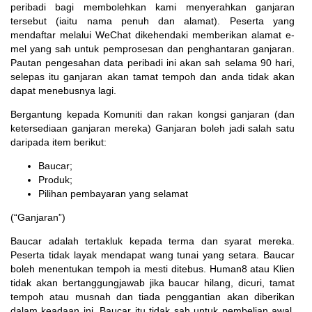
peribadi bagi membolehkan kami menyerahkan ganjaran
tersebut (iaitu nama penuh dan alamat). Peserta yang
mendaftar melalui WeChat dikehendaki memberikan alamat e-
mel yang sah untuk pemprosesan dan penghantaran ganjaran.
Pautan pengesahan data peribadi ini akan sah selama 90 hari,
selepas itu ganjaran akan tamat tempoh dan anda tidak akan
dapat menebusnya lagi.
Bergantung kepada Komuniti dan rakan kongsi ganjaran (dan
ketersediaan ganjaran mereka) Ganjaran boleh jadi salah satu
daripada item berikut:
Baucar;
Produk;
Pilihan pembayaran yang selamat
(“Ganjaran”)
Baucar adalah tertakluk kepada terma dan syarat mereka.
Peserta tidak layak mendapat wang tunai yang setara. Baucar
boleh menentukan tempoh ia mesti ditebus. Human8 atau Klien
tidak akan bertanggungjawab jika baucar hilang, dicuri, tamat
tempoh atau musnah dan tiada penggantian akan diberikan
dalam keadaan ini. Baucar itu tidak sah untuk pembelian awal.