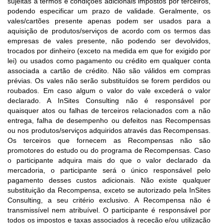
sujeitas a termos e condições adicionais impostos por terceiros,
podendo especificar um prazo de validade. Geralmente, os
vales/cartões presente apenas podem ser usados para a
aquisição de produtos/serviços de acordo com os termos das
empresas de vales presente, não podendo ser devolvidos,
trocados por dinheiro (exceto na medida em que for exigido por
lei) ou usados como pagamento ou crédito em qualquer conta
associada a cartão de crédito. Não são válidos em compras
prévias. Os vales não serão substituídos se forem perdidos ou
roubados. Em caso algum o valor do vale excederá o valor
declarado. A InSites Consulting não é responsável por
quaisquer atos ou falhas de terceiros relacionados com a não
entrega, falha de desempenho ou defeitos nas Recompensas
ou nos produtos/serviços adquiridos através das Recompensas.
Os terceiros que fornecem as Recompensas não são
promotores do estudo ou do programa de Recompensas. Caso
o participante adquira mais do que o valor declarado da
mercadoria, o participante será o único responsável pelo
pagamento desses custos adicionais. Não existe qualquer
substituição da Recompensa, exceto se autorizado pela InSites
Consulting, a seu critério exclusivo. A Recompensa não é
transmissível nem atribuível. O participante é responsável por
todos os impostos e taxas associados à receção e/ou utilização