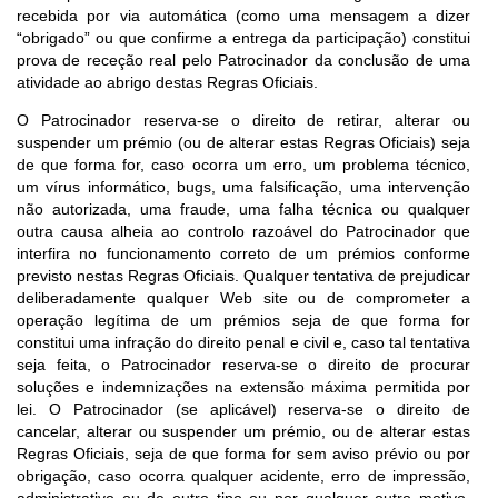
recebida por via automática (como uma mensagem a dizer
“obrigado” ou que confirme a entrega da participação) constitui
prova de receção real pelo Patrocinador da conclusão de uma
atividade ao abrigo destas Regras Oficiais.
O Patrocinador reserva-se o direito de retirar, alterar ou
suspender um prémio (ou de alterar estas Regras Oficiais) seja
de que forma for, caso ocorra um erro, um problema técnico,
um vírus informático, bugs, uma falsificação, uma intervenção
não autorizada, uma fraude, uma falha técnica ou qualquer
outra causa alheia ao controlo razoável do Patrocinador que
interfira no funcionamento correto de um prémios conforme
previsto nestas Regras Oficiais. Qualquer tentativa de prejudicar
deliberadamente qualquer Web site ou de comprometer a
operação legítima de um prémios seja de que forma for
constitui uma infração do direito penal e civil e, caso tal tentativa
seja feita, o Patrocinador reserva-se o direito de procurar
soluções e indemnizações na extensão máxima permitida por
lei. O Patrocinador (se aplicável) reserva-se o direito de
cancelar, alterar ou suspender um prémio, ou de alterar estas
Regras Oficiais, seja de que forma for sem aviso prévio ou por
obrigação, caso ocorra qualquer acidente, erro de impressão,
administrativo ou de outro tipo ou por qualquer outro motivo.