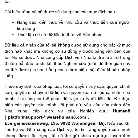
tôi.
Tôi hiểu rằng nó sẽ được sử dụng cho các mục đích sau:
Nâng cao kiến thức về nhu cầu và thực tiễn của người
tiêu dùng
Thiết lập cơ sở dữ liệu tri thức về Sản phẩm
Dữ liệu cá nhân của tôi sẽ không được sử dụng cho bất kỳ mục
đích nào khác mà không có sự đồng ý trước bằng văn bản của
tôi. Nó sẽ được Nhà cung cấp Dịch vụ / Nhà tài trợ lưu trữ trong
3 năm bắt đầu từ khi kết thúc Nghiên cứu (mặc dù thời gian này
có thể được gia hạn bằng cách thực hiện một điều khoản pháp
luật).
Theo quy định của pháp luật, tôi có quyền truy cập, quyền chỉnh
sửa, quyền di chuyển dữ liệu và quyền xóa dữ liệu cá nhân của
mình. Tôi cũng có thể phản đối việc xử lý dữ liệu đó. Để thực
hiện các quyền của mình, tôi phải gửi yêu cầu của mình đến
Nhà cung cấp dịch vụ của Nghiên cứu:
Human8
(
platformsupport@wearehuman8.com
,
Evergemsesteenweg, 195, 9032 Wondelgem, Bỉ).
Nếu sau khi
liên hệ với Nhà cung cấp Dịch vụ, tôi tin rằng quyền của mình
không được tôn trọng, tôi có thể gửi khiếu nại trực tuyến đến