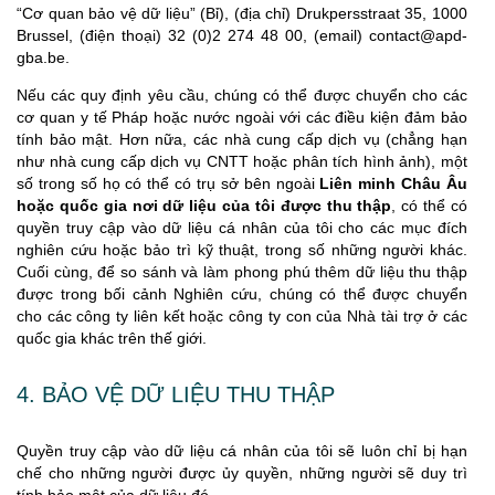
“Cơ quan bảo vệ dữ liệu” (Bỉ), (địa chỉ) Drukpersstraat 35, 1000
Brussel, (điện thoại) 32 (0)2 274 48 00, (email) contact@apd-
gba.be.
Nếu các quy định yêu cầu, chúng có thể được chuyển cho các
cơ quan y tế Pháp hoặc nước ngoài với các điều kiện đảm bảo
tính bảo mật. Hơn nữa, các nhà cung cấp dịch vụ (chẳng hạn
như nhà cung cấp dịch vụ CNTT hoặc phân tích hình ảnh), một
số trong số họ có thể có trụ sở bên ngoài
Liên minh Châu Âu
hoặc quốc gia nơi dữ liệu của tôi được thu thập
, có thể có
quyền truy cập vào dữ liệu cá nhân của tôi cho các mục đích
nghiên cứu hoặc bảo trì kỹ thuật, trong số những người khác.
Cuối cùng, để so sánh và làm phong phú thêm dữ liệu thu thập
được trong bối cảnh Nghiên cứu, chúng có thể được chuyển
cho các công ty liên kết hoặc công ty con của Nhà tài trợ ở các
quốc gia khác trên thế giới.
4. BẢO VỆ DỮ LIỆU THU THẬP
Quyền truy cập vào dữ liệu cá nhân của tôi sẽ luôn chỉ bị hạn
chế cho những người được ủy quyền, những người sẽ duy trì
tính bảo mật của dữ liệu đó.