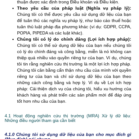
thuận được xác định trong Điều khoản và Điều kiện.
Theo yêu cầu của pháp luật (Nghĩa vụ pháp lý):
Chúng tôi có thể được yêu cầu sử dụng dữ liệu của bạn
để tuân thủ các nghĩa vụ pháp lý, như báo cáo thuế hoặc
tuân thủ luật pháp địa phương khác (ví dụ: GDPR, CCPA,
POPIA, PIPEDA và các luật khác).
Chúng tôi có lý do chính đáng (Lợi ích hợp pháp):
Chúng tôi có thể sử dụng dữ liệu của bạn nếu chúng tôi
có lý do chính đáng và công bằng, miễn là nó không can
thiệp quá nhiều vào quyền riêng tư của bạn. Ví dụ, chúng
tôi tin rằng nghiên cứu thị trường là một lợi ích hợp pháp.
Chúng tôi cân bằng cẩn thận nhu cầu của mình với quyền
riêng tư của bạn và chỉ sử dụng dữ liệu của bạn theo
những cách công bằng và hợp lý. Ví dụ về Lợi ích hợp
pháp: Cải thiện dịch vụ của chúng tôi, hiểu xu hướng của
khách hàng và phát triển các sản phẩm mới để đáp ứng
tốt hơn nhu cầu của bạn.
4.1 Hoạt động nghiên cứu thị trường (MRA) Xử lý dữ liệu:
Những điều người tham gia cần biết
4.1.0
Chúng tôi sử dụng dữ liệu của bạn cho mục đích gì
(Mục đích) nói chung