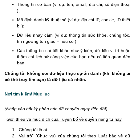
Thông tin cơ bản (ví dụ: tên, email, địa chỉ, số điện thoại
);
Mã định danh kỹ thuật số (ví dụ: địa chỉ IP, cookie, ID thiết
bị );
Dữ liệu nhạy cảm (ví dụ: thông tin sức khỏe, chủng tộc,
tín ngưỡng tôn giáo – nếu có );
Các thông tin chi tiết khác như ý kiến, dữ liệu vị trí hoặc
thậm chí lịch sử công việc của bạn nếu có liên quan đến
bạn.
Chúng tôi không coi dữ liệu thực sự ẩn danh (khi không ai
có thể truy tìm bạn) là dữ liệu cá nhân.
Nơi tìm kiếm/ Mục lục
(Nhấp vào bất kỳ phần nào để chuyển ngay đến đó!)
Giới thiệu và mục đích của Tuyên bố về quyền riêng tư này
Chúng tôi là ai
Vai trò” (Chức vụ) của chúng tôi theo Luật bảo vệ dữ