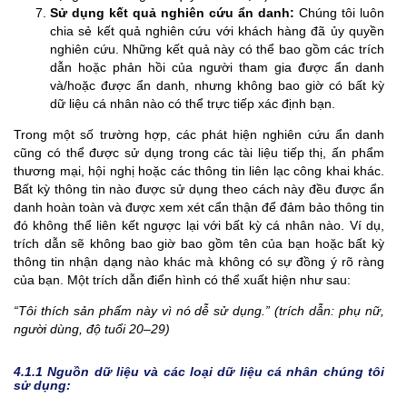
Sử dụng kết quả nghiên cứu ẩn danh:
Chúng tôi luôn
chia sẻ kết quả nghiên cứu với khách hàng đã ủy quyền
nghiên cứu. Những kết quả này có thể bao gồm các trích
dẫn hoặc phản hồi của người tham gia được ẩn danh
và/hoặc được ẩn danh, nhưng không bao giờ có bất kỳ
dữ liệu cá nhân nào có thể trực tiếp xác định bạn.
Trong một số trường hợp, các phát hiện nghiên cứu ẩn danh
cũng có thể được sử dụng trong các tài liệu tiếp thị, ấn phẩm
thương mại, hội nghị hoặc các thông tin liên lạc công khai khác.
Bất kỳ thông tin nào được sử dụng theo cách này đều được ẩn
danh hoàn toàn và được xem xét cẩn thận để đảm bảo thông tin
đó không thể liên kết ngược lại với bất kỳ cá nhân nào. Ví dụ,
trích dẫn sẽ không bao giờ bao gồm tên của bạn hoặc bất kỳ
thông tin nhận dạng nào khác mà không có sự đồng ý rõ ràng
của bạn. Một trích dẫn điển hình có thể xuất hiện như sau:
“Tôi thích sản phẩm này vì nó dễ sử dụng.” (trích dẫn: phụ nữ,
người dùng, độ tuổi 20–29)
4.1.1
Nguồn dữ liệu và
các loại dữ liệu cá nhân chúng tôi
sử dụng: