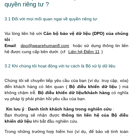
quyền riêng tư ?
3.1 Đối với mọi mối quan ngại về quyền riêng tư:
Vui lòng liên hệ với
Cán bộ bảo vệ dữ liệu (DPO) của chúng
tôi
:
Email
:
dpo@wearehuman8.com
hoặc sử dụng thông tin liên
hệ được cung cấp bên dưới. (cf
Liên hệ Điểm 11
)
3.2 Khi chúng tôi hoạt động với tư cách là Bộ xử lý dữ liệu
Chúng tôi sẽ chuyển tiếp yêu cầu của bạn (ví dụ: truy cập, xóa)
đến khách hàng có liên quan (
Bộ điều khiển dữ liệu
) mà
không chậm trễ.
Bộ điều khiển dữ liệu/khách hàng
có nghĩa
vụ pháp lý phải phản hồi yêu cầu của bạn.
Xin lưu ý
:
Danh tính khách hàng trong nghiên cứu
:
Bạn thường sẽ nhận được
thông tin liên hệ của Bộ điều
khiển dữ liệu
khi bắt đầu nghiên cứu.
Trong những trường hợp hiếm hoi (ví dụ, để bảo vệ tính toàn