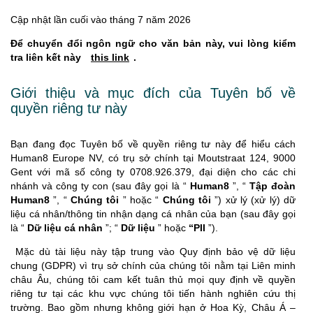
Cập nhật lần cuối vào tháng 7 năm 2026
Để
chuyển
đổi
ngôn
ngữ
cho
văn
bản
này
,
vui
lòng
kiểm
tra
liên
kết
này
this link
.
Giới thiệu và mục đích của Tuyên bố về
quyền riêng tư
này
Bạn đang đọc Tuyên bố về quyền riêng tư này để hiểu cách
Human8 Europe NV, có trụ sở chính tại Moutstraat 124, 9000
Gent với mã số công ty 0708.926.379, đại diện cho các chi
nhánh và công ty con (sau đây gọi là “
Human8
”, “
Tập đoàn
Human8
”, “
Chúng tôi
” hoặc “
Chúng tôi
”) xử lý (xử lý) dữ
liệu cá nhân/thông tin nhận dạng cá nhân của bạn (sau đây gọi
là “
Dữ liệu cá nhân
”; “
Dữ liệu
” hoặc
“PII
”).
Mặc dù tài liệu này tập trung vào Quy định bảo vệ dữ liệu
chung (GDPR) vì trụ sở chính của chúng tôi nằm tại Liên minh
châu Âu, chúng tôi cam kết tuân thủ mọi quy định về quyền
riêng tư tại các khu vực chúng tôi tiến hành nghiên cứu thị
trường. Bao gồm nhưng không giới hạn ở Hoa Kỳ, Châu Á –