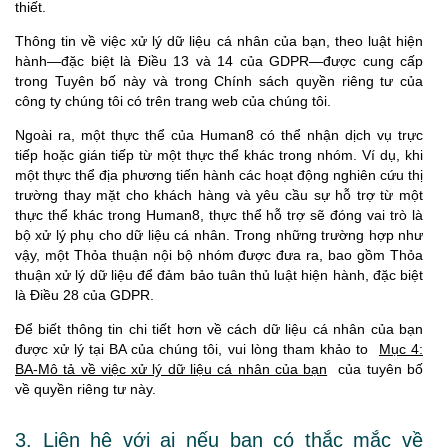
thiết.
Thông tin về việc xử lý dữ liệu cá nhân của bạn, theo luật hiện
hành—đặc biệt là Điều 13 và 14 của GDPR—được cung cấp
trong Tuyên bố này và trong Chính sách quyền riêng tư của
công ty chúng tôi có trên trang web của chúng tôi.
Ngoài ra, một thực thể của Human8 có thể nhận dịch vụ trực
tiếp hoặc gián tiếp từ một thực thể khác trong nhóm. Ví dụ, khi
một thực thể địa phương tiến hành các hoạt động nghiên cứu thị
trường thay mặt cho khách hàng và yêu cầu sự hỗ trợ từ một
thực thể khác trong Human8, thực thể hỗ trợ sẽ đóng vai trò là
bộ xử lý phụ cho dữ liệu cá nhân. Trong những trường hợp như
vậy, một Thỏa thuận nội bộ nhóm được đưa ra, bao gồm Thỏa
thuận xử lý dữ liệu để đảm bảo tuân thủ luật hiện hành, đặc biệt
là Điều 28 của GDPR.
Để biết thông tin chi tiết hơn về cách dữ liệu cá nhân của bạn
được xử lý tại BA của chúng tôi, vui lòng tham khảo to
Mục 4:
BA-Mô tả về việc xử lý dữ liệu cá nhân của bạn
của tuyên bố
về quyền riêng tư này.
3. Liên hệ với ai nếu bạn có thắc mắc về