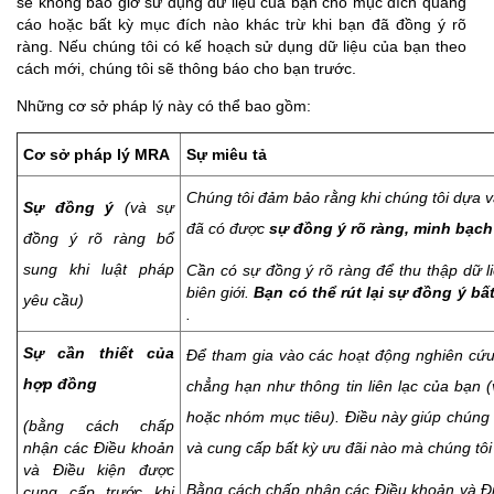
sẽ không bao giờ sử dụng dữ liệu của bạn cho mục đích quảng
cáo hoặc bất kỳ mục đích nào khác trừ khi bạn đã đồng ý rõ
ràng. Nếu chúng tôi có kế hoạch sử dụng dữ liệu của bạn theo
cách mới, chúng tôi sẽ thông báo cho bạn trước.
Những cơ sở pháp lý này có thể bao gồm:
Cơ sở pháp lý MRA
Sự miêu tả
Chúng tôi đảm bảo rằng khi chúng tôi dựa v
Sự đồng ý
(và sự
đã có được
sự đồng ý rõ ràng, minh bạc
đồng ý rõ ràng bổ
sung khi luật pháp
Cần có sự đồng ý rõ ràng để thu thập dữ 
biên giới.
Bạn có thể rút lại sự đồng ý bấ
yêu cầu)
.
Sự cần thiết của
Để tham gia vào các hoạt động nghiên cứu 
hợp đồng
chẳng hạn như thông tin liên lạc của bạn (ví
hoặc nhóm mục tiêu). Điều này giúp chúng 
(bằng cách chấp
nhận các Điều khoản
và cung cấp bất kỳ ưu đãi nào mà chúng tô
và Điều kiện được
Bằng cách chấp nhận các Điều khoản và Điề
cung cấp trước khi