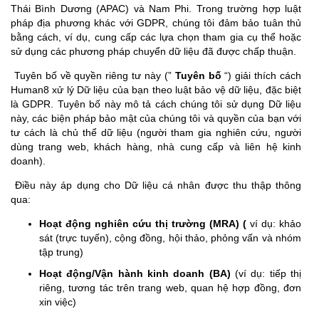
Thái Bình Dương (APAC) và Nam Phi. Trong trường hợp luật
pháp địa phương khác với GDPR, chúng tôi đảm bảo tuân thủ
bằng cách, ví dụ, cung cấp các lựa chọn tham gia cụ thể hoặc
sử dụng các phương pháp chuyển dữ liệu đã được chấp thuận.
Tuyên bố về quyền riêng tư này (”
Tuyên bố
“) giải thích cách
Human8 xử lý Dữ liệu của bạn theo luật bảo vệ dữ liệu, đặc biệt
là GDPR. Tuyên bố này mô tả cách chúng tôi sử dụng Dữ liệu
này, các biện pháp bảo mật của chúng tôi và quyền của bạn với
tư cách là chủ thể dữ liệu (người tham gia nghiên cứu, người
dùng trang web, khách hàng, nhà cung cấp và liên hệ kinh
doanh).
Điều này áp dụng cho Dữ liệu cá nhân được thu thập thông
qua:
Hoạt động nghiên cứu thị trường (MRA) (
ví dụ: khảo
sát (trực tuyến), cộng đồng, hội thảo, phỏng vấn và nhóm
tập trung)
Hoạt động/Vận hành kinh doanh (BA)
(ví dụ: tiếp thị
riêng, tương tác trên trang web, quan hệ hợp đồng, đơn
xin việc)