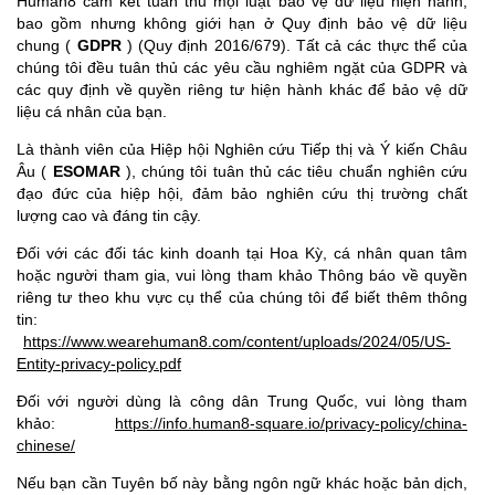
Human8 cam kết tuân thủ mọi luật bảo vệ dữ liệu hiện hành,
bao gồm nhưng không giới hạn ở Quy định bảo vệ dữ liệu
chung (
GDPR
) (Quy định 2016/679). Tất cả các thực thể của
chúng tôi đều tuân thủ các yêu cầu nghiêm ngặt của GDPR và
các quy định về quyền riêng tư hiện hành khác để bảo vệ dữ
liệu cá nhân của bạn.
Là thành viên của Hiệp hội Nghiên cứu Tiếp thị và Ý kiến Châu
Âu (
ESOMAR
), chúng tôi tuân thủ các tiêu chuẩn nghiên cứu
đạo đức của hiệp hội, đảm bảo nghiên cứu thị trường chất
lượng cao và đáng tin cậy.
Đối với các đối tác kinh doanh tại Hoa Kỳ, cá nhân quan tâm
hoặc người tham gia, vui lòng tham khảo Thông báo về quyền
riêng tư theo khu vực cụ thể của chúng tôi để biết thêm thông
tin:
https://www.wearehuman8.com/content/uploads/2024/05/US-
Entity-privacy-policy.pdf
Đối với người dùng là công dân Trung Quốc, vui lòng tham
khảo:
https://info.human8-square.io/privacy-policy/china-
chinese/
Nếu bạn cần Tuyên bố này bằng ngôn ngữ khác hoặc bản dịch,