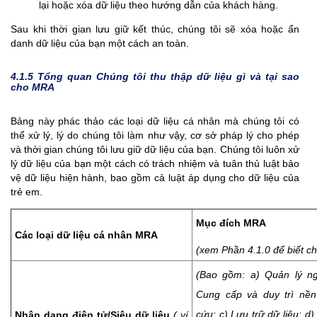
lại hoặc xóa dữ liệu theo hướng dẫn của khách hàng.
Sau khi thời gian lưu giữ kết thúc, chúng tôi sẽ xóa hoặc ẩn
danh dữ liệu của bạn một cách an toàn.
4.1.5
Tổng quan Chúng tôi thu thập dữ liệu gì và tại sao
cho MRA
Bảng này phác thảo các loại dữ liệu cá nhân mà chúng tôi có
thể xử lý, lý do chúng tôi làm như vậy, cơ sở pháp lý cho phép
và thời gian chúng tôi lưu giữ dữ liệu của bạn. Chúng tôi luôn xử
lý dữ liệu của bạn một cách có trách nhiệm và tuân thủ luật bảo
vệ dữ liệu hiện hành, bao gồm cả luật áp dụng cho dữ liệu của
trẻ em.
Mục đích MRA
Các loại dữ liệu cá nhân MRA
(xem Phần 4.1.0 để biết chi
(Bao gồm: a) Quản lý ng
Cung cấp và duy trì nền
cứu; c) Lưu trữ dữ liệu; d) 
Nhận dạng điện tử/Siêu dữ liệu
( ví