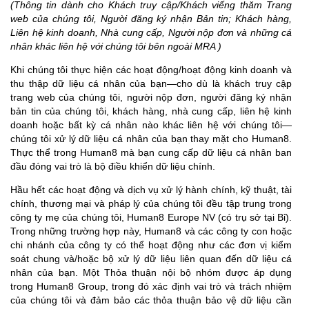
(Thông tin dành cho Khách truy cập/Khách viếng thăm Trang
web của chúng tôi, Người đăng ký nhận Bản tin; Khách hàng,
Liên hệ kinh doanh, Nhà cung cấp, Người nộp đơn và những cá
nhân khác liên hệ với chúng tôi bên ngoài MRA )
Khi chúng tôi thực hiện các hoạt động/hoạt động kinh doanh và
thu thập dữ liệu cá nhân của bạn—cho dù là khách truy cập
trang web của chúng tôi, người nộp đơn, người đăng ký nhận
bản tin của chúng tôi, khách hàng, nhà cung cấp, liên hệ kinh
doanh hoặc bất kỳ cá nhân nào khác liên hệ với chúng tôi—
chúng tôi xử lý dữ liệu cá nhân của bạn thay mặt cho Human8.
Thực thể trong Human8 mà bạn cung cấp dữ liệu cá nhân ban
đầu đóng vai trò là bộ điều khiển dữ liệu chính.
Hầu hết các hoạt động và dịch vụ xử lý hành chính, kỹ thuật, tài
chính, thương mại và pháp lý của chúng tôi đều tập trung trong
công ty mẹ của chúng tôi, Human8 Europe NV (có trụ sở tại Bỉ).
Trong những trường hợp này, Human8 và các công ty con hoặc
chi nhánh của công ty có thể hoạt động như các đơn vị kiểm
soát chung và/hoặc bộ xử lý dữ liệu liên quan đến dữ liệu cá
nhân của bạn. Một Thỏa thuận nội bộ nhóm được áp dụng
trong Human8 Group, trong đó xác định vai trò và trách nhiệm
của chúng tôi và đảm bảo các thỏa thuận bảo vệ dữ liệu cần