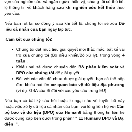
vẹn của nghiên cứu và ngăn ngừa thiên vị), chúng tôi có thể tiết
lộ thông tin về khách hàng
sau khi nghiên cứu kết thúc
theo
yêu cầu.
Nếu bạn rút lại sự đồng ý sau khi tiết lộ, chúng tôi sẽ xóa
Dữ
liệu cá nhân của bạn
ngay lập tức.
Cam kết của chúng tôi:
Chúng tôi đặt mục tiêu giải quyết mọi thắc mắc, bất kể vai
trò của chúng tôi (Bộ điều khiển/Bộ xử lý), trong vòng
4
tuần
.
Khiếu nại sẽ được chuyển đến
Bộ phận kiểm soát
và
DPO của chúng tôi
để giải quyết.
Đối với các vấn đề chưa được giải quyết, bạn có thể nộp
đơn khiếu nại lên
cơ quan bảo vệ dữ liệu địa phương
(ví dụ: GBA của Bỉ đối với các yêu cầu trong EU).
Nếu bạn có bất kỳ câu hỏi hoặc lo ngại nào về tuyên bố này
hoặc việc xử lý dữ liệu cá nhân của bạn, vui lòng liên hệ với
Cán
bộ bảo vệ dữ liệu (DPO) của Human8
bằng thông tin liên hệ
được cung cấp bên dưới trong phầnr “
11 Human8 DPO và Đại
diện
“.