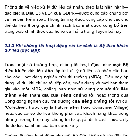
Thông tin về việc xử lý dữ liệu cá nhân, theo luật hiện hành—
đặc biệt là Điều 13 và 14 của GDPR—được cung cấp chung bởi
cả hai bên kiểm soát. Thông tin này được cung cấp cho các chủ
thể dữ liệu thông qua chính sách bảo mật được công bố trên
trang web chính thức của họ và cụ thể là trong Tuyên bố này
2.1.3 Khi chúng tôi hoạt động với tư cách là Bộ điều khiển
dữ liệu (độc lập):
Trong một số trường hợp, chúng tôi hoạt động như
một Bộ
điều khiển dữ liệu độc lập
khi xử lý dữ liệu cá nhân của bạn
cho các Hoạt động nghiên cứu thị trường (MRA). Điều này áp
dụng, ví dụ, khi chúng tôi tiếp cận, tuyển dụng và mời bạn tham
gia vào một MRA, chẳng hạn như sử dụng
cơ sở dữ liệu
thành viên tham gia của riêng chúng tôi
hoặc thông qua
Cộng đồng nghiên cứu thị trường
của riêng chúng tôi
(ví dụ:
“Collective”, trước đây là FutureTalker hoặc Consumer Village)
hoặc các cơ sở dữ liệu không phải của khách hàng khác trong
những trường hợp này, chúng tôi tự quyết định cách thức và lý
do dữ liệu cá nhân của bạn được xử lý.
Chúng tôi cũng hoạt động như một Bộ điều khiển dữ liệu độc lập