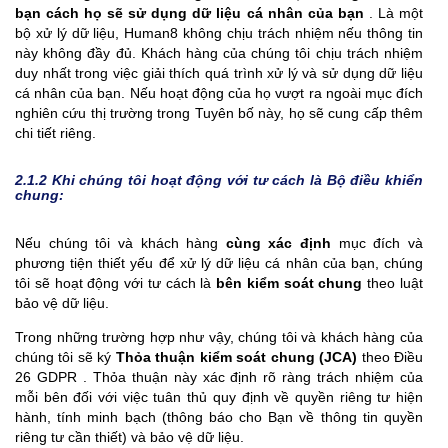
bạn cách họ sẽ sử dụng dữ liệu cá nhân của bạn
. Là một
bộ xử lý dữ liệu, Human8 không chịu trách nhiệm nếu thông tin
này không đầy đủ. Khách hàng của chúng tôi chịu trách nhiệm
duy nhất trong việc giải thích quá trình xử lý và sử dụng dữ liệu
cá nhân của bạn. Nếu hoạt động của họ vượt ra ngoài mục đích
nghiên cứu thị trường trong Tuyên bố này, họ sẽ cung cấp thêm
chi tiết riêng.
2.1.2 Khi chúng tôi hoạt động với tư cách là Bộ điều khiển
chung:
Nếu chúng tôi và khách hàng
cùng xác định
mục đích và
phương tiện thiết yếu để xử lý dữ liệu cá nhân của bạn, chúng
tôi sẽ hoạt động với tư cách là
bên kiểm soát chung
theo luật
bảo vệ dữ liệu.
Trong những trường hợp như vậy, chúng tôi và khách hàng của
chúng tôi sẽ ký
Thỏa thuận kiểm soát chung (JCA)
theo Điều
26 GDPR . Thỏa thuận này xác định rõ ràng trách nhiệm của
mỗi bên đối với việc tuân thủ quy định về quyền riêng tư hiện
hành, tính minh bạch (thông báo cho Bạn về thông tin quyền
riêng tư cần thiết) và bảo vệ dữ liệu.