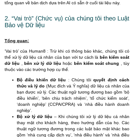
tổng quan về bản dịch dựa trên AI có sẵn ở cuối tài liệu này.
2. “Vai trò” (Chức vụ) của chúng tôi theo Luật
Bảo vệ Dữ liệu
Tổng quan:
‘Vai trò’ của Human8 : Trừ khi có thông báo khác, chúng tôi có
thể xử lý dữ liệu cá nhân của bạn với tư cách là
bên kiểm soát
dữ liệu
,
bên xử lý dữ liệu
hoặc
bên kiểm soát chung
, tùy
thuộc vào các trường hợp cụ thể.
Bộ điều khiển dữ liệu
: Chúng tôi
quyết định cách
thức và lý do
(Mục đích và Ý nghĩa) dữ liệu cá nhân của
bạn được xử lý. Các thuật ngữ tương đương bao gồm ‘bộ
điều khiển’, ‘bên chịu trách nhiệm’, ‘tổ chức kiểm soát’,
‘doanh nghiệp’ (CCPA/CPRA) và ‘nhà điều hành doanh
nghiệp’.
Bộ xử lý dữ liệu
– Khi chúng tôi xử lý dữ liệu cá nhân
thay mặt cho khách hàng, theo hướng dẫn của họ. Các
thuật ngữ tương đương trong các luật bảo mật khác bao
gồm ‘nhà cung cấp dịch vụ’, ‘nhà điều hành’ và ‘nhà điều