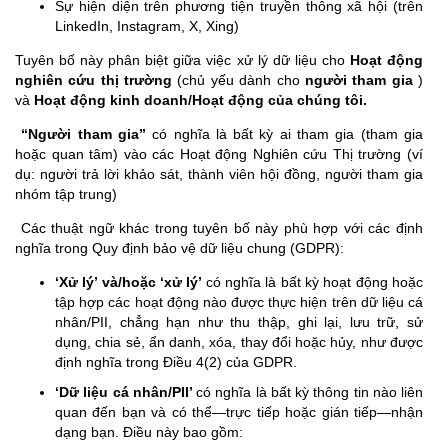
Sự hiện diện trên phương tiện truyền thông xã hội (trên
LinkedIn, Instagram, X, Xing)
Tuyên bố này phân biệt giữa việc xử lý dữ liệu cho
Hoạt động
nghiên cứu thị trường
(chủ yếu dành cho
người tham gia
)
và
Hoạt động kinh doanh/Hoạt động của chúng tôi.
“Người tham gia”
có nghĩa là bất kỳ ai tham gia (tham gia
hoặc quan tâm) vào các Hoạt động Nghiên cứu Thị trường (ví
dụ: người trả lời khảo sát, thành viên hội đồng, người tham gia
nhóm tập trung)
Các thuật ngữ khác trong tuyên bố này phù hợp với các định
nghĩa trong Quy định bảo vệ dữ liệu chung (GDPR):
‘Xử lý’ và/hoặc ‘xử lý’
có nghĩa là bất kỳ hoạt động hoặc
tập hợp các hoạt động nào được thực hiện trên dữ liệu cá
nhân/PII, chẳng hạn như thu thập, ghi lại, lưu trữ, sử
dụng, chia sẻ, ẩn danh, xóa, thay đổi hoặc hủy, như được
định nghĩa trong Điều 4(2) của GDPR.
‘Dữ liệu cá nhân/PII’
có nghĩa là bất kỳ thông tin nào liên
quan đến bạn và có thể—trực tiếp hoặc gián tiếp—nhận
dạng bạn. Điều này bao gồm: