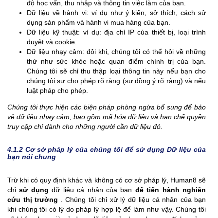
độ học vấn, thu nhập và thông tin việc làm của bạn.
Dữ liệu về hành vi: ví dụ như ý kiến, sở thích, cách sử
dụng sản phẩm và hành vi mua hàng của bạn.
Dữ liệu kỹ thuật: ví dụ: địa chỉ IP của thiết bị, loại trình
duyệt và cookie.
Dữ liệu nhạy cảm: đôi khi, chúng tôi có thể hỏi về những
thứ như sức khỏe hoặc quan điểm chính trị của bạn.
Chúng tôi sẽ chỉ thu thập loại thông tin này nếu bạn cho
chúng tôi sự cho phép rõ ràng (sự đồng ý rõ ràng) và nếu
luật pháp cho phép.
Chúng tôi thực hiện các biện pháp phòng ngừa bổ sung để bảo
vệ dữ liệu nhạy cảm, bao gồm mã hóa dữ liệu và hạn chế quyền
truy cập chỉ dành cho những người cần dữ liệu đó.
4.1.2 Cơ sở pháp lý của chúng tôi để sử dụng Dữ liệu của
bạn nói chung
Trừ khi có quy định khác và không có cơ sở pháp lý, Human8 sẽ
chỉ
sử dụng
dữ liệu cá nhân của bạn
để tiến hành
nghiên
cứu thị trường
. Chúng tôi chỉ xử lý dữ liệu cá nhân của bạn
khi chúng tôi có lý do pháp lý hợp lệ để làm như vậy. Chúng tôi