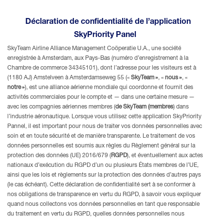
Déclaration de confidentialité de l’application
SkyPriority Panel
SkyTeam Airline Alliance Management Coöperatie U.A., une société
enregistrée à Amsterdam, aux Pays-Bas (numéro d’enregistrement à la
Chambre de commerce 34345101), dont l’adresse pour les visiteurs est à
(1180 AJ) Amstelveen à Amsterdamseweg 55 («
SkyTeam »
, «
nous »
, «
notre
»
), est une alliance aérienne mondiale qui coordonne et fournit des
activités commerciales pour le compte et — dans une certaine mesure —
avec les compagnies aériennes membres
(
de SkyTeam (membres
) dans
l’industrie aéronautique. Lorsque vous utilisez cette application SkyPriority
Pannel, il est important pour nous de traiter vos données personnelles avec
soin et en toute sécurité et de manière transparente. Le traitement de vos
données personnelles est soumis aux règles du Règlement général sur la
protection des données (UE) 2016/679 (
RGPD
), et éventuellement aux actes
nationaux d’exécution du RGPD d’un ou plusieurs États membres de l’UE,
ainsi que les lois et règlements sur la protection des données d’autres pays
(le cas échéant). Cette déclaration de confidentialité sert à se conformer à
nos obligations de transparence en vertu du RGPD, à savoir vous expliquer
quand nous collectons vos données personnelles en tant que responsable
du traitement en vertu du RGPD, quelles données personnelles nous