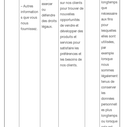
longtemps
sur nos clients
exercer
– Autres
que
pour trouver de
ou
information
nécessaire
nouvelles
défendre
s que vous
aux fins
opportunités
des droits
nous
pour
de vendre et
légaux.
fournissez.
lesquelles
développer des
elles sont
produits et
utilisées,
services pour
par
satisfaire les
exemple
préférences et
lorsque
les besoins de
nous
nos clients.
sommes
légalement
tenus de
conserver
les
données
personnell
es plus
longtemps
ou lorsque