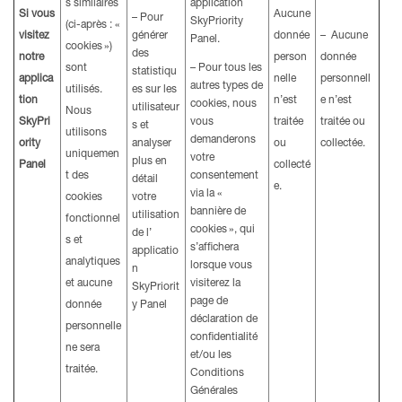
s similaires
application
Si vous
Aucune
– Pour
SkyPriority
(ci-après : «
visitez
générer
donnée
– Aucune
Panel.
cookies »)
des
notre
person
donnée
sont
– Pour tous les
statistiqu
applica
nelle
personnell
autres types de
utilisés.
es sur les
tion
n’est
e n’est
cookies, nous
utilisateur
Nous
SkyPri
vous
traitée
traitée ou
s et
utilisons
demanderons
ority
analyser
ou
collectée.
uniquemen
votre
plus en
Panel
collecté
t des
consentement
détail
e.
via la «
cookies
votre
bannière de
utilisation
fonctionnel
cookies », qui
de l’
s et
s’affichera
applicatio
analytiques
lorsque vous
n
et aucune
visiterez la
SkyPriorit
page de
donnée
y Panel
déclaration de
personnelle
confidentialité
ne sera
et/ou les
traitée.
Conditions
Générales