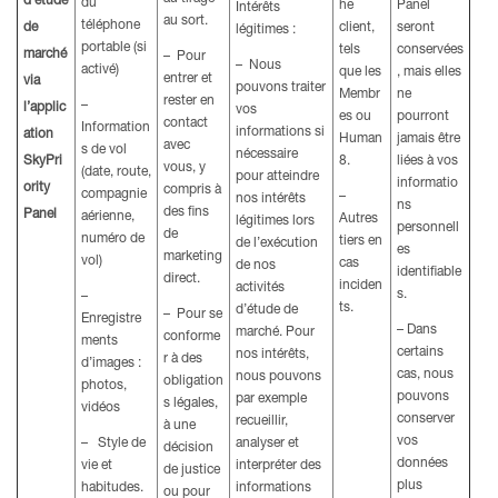
d’étude
du
he
Panel
Intérêts
au sort.
téléphone
de
client,
seront
légitimes :
portable (si
tels
conservées
marché
– Pour
– Nous
activé)
que les
, mais elles
entrer et
via
pouvons traiter
Membr
ne
rester en
–
l’applic
vos
es ou
pourront
contact
Information
informations si
ation
Human
jamais être
avec
s de vol
nécessaire
SkyPri
8.
liées à vos
vous, y
(date, route,
pour atteindre
informatio
ority
compris à
compagnie
–
nos intérêts
ns
des fins
Panel
aérienne,
Autres
légitimes lors
personnell
de
numéro de
tiers en
de l’exécution
es
marketing
vol)
cas
de nos
identifiable
direct.
inciden
activités
s.
–
ts.
d’étude de
– Pour se
Enregistre
– Dans
marché. Pour
conforme
ments
certains
nos intérêts,
r à des
d’images :
cas, nous
nous pouvons
obligation
photos,
pouvons
par exemple
s légales,
vidéos
conserver
recueillir,
à une
vos
– Style de
analyser et
décision
données
vie et
interpréter des
de justice
plus
habitudes.
informations
ou pour