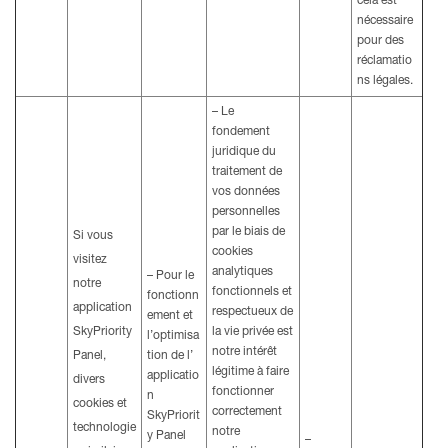
cela est
nécessaire
pour des
réclamatio
ns légales.
– Le
fondement
juridique du
traitement de
vos données
personnelles
par le biais de
Si vous
cookies
visitez
analytiques
– Pour le
notre
fonctionnels et
fonctionn
application
respectueux de
ement et
SkyPriority
la vie privée est
l’optimisa
notre intérêt
Panel,
tion de l’
légitime à faire
applicatio
divers
fonctionner
n
cookies et
correctement
SkyPriorit
technologie
notre
y Panel
–