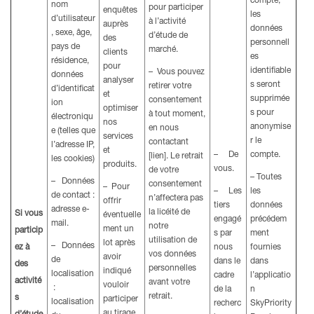
compte,
nom
pour participer
enquêtes
les
d’utilisateur
à l’activité
auprès
données
, sexe, âge,
d’étude de
des
personnell
pays de
marché.
clients
es
résidence,
pour
identifiable
– Vous pouvez
données
analyser
s seront
retirer votre
d’identificat
et
supprimée
consentement
ion
optimiser
s pour
à tout moment,
électroniqu
nos
anonymise
en nous
e (telles que
services
r le
contactant
l’adresse IP,
et
– De
compte.
[lien]. Le retrait
les cookies)
produits.
vous.
de votre
– Toutes
– Données
consentement
– Pour
– Les
les
de contact :
n’affectera pas
offrir
tiers
données
adresse e-
la licéité de
Si vous
éventuelle
engagé
précédem
mail.
notre
ment un
particip
s par
ment
utilisation de
lot après
– Données
ez à
nous
fournies
vos données
avoir
de
dans le
dans
des
personnelles
indiqué
localisation
cadre
l’applicatio
activité
avant votre
vouloir
:
de la
n
retrait.
s
participer
localisation
recherc
SkyPriority
au tirage