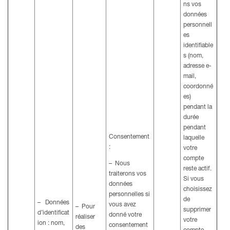
ns vos
données
personnell
es
identifiable
s (nom,
adresse e-
mail,
coordonné
es)
pendant la
durée
pendant
Consentement
laquelle
:
votre
compte
– Nous
reste actif.
traiterons vos
Si vous
données
choisissez
personnelles si
de
– Données
vous avez
– Pour
supprimer
d’identificat
donné votre
réaliser
votre
ion : nom,
consentement
des