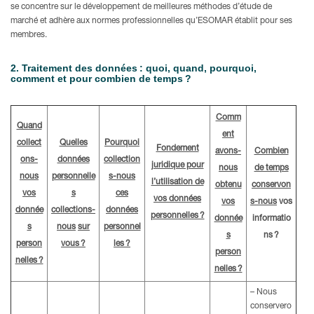
se concentre sur le développement de meilleures méthodes d’étude de
marché et adhère aux normes professionnelles qu’ESOMAR établit pour ses
membres.
2. Traitement des données : quoi, quand, pourquoi,
comment et pour combien de temps ?
Comm
Quand
ent
collect
Quelles
Pourquoi
Fondement
avons-
Combien
ons-
données
collection
juridique pour
nous
de temps
nous
personnelle
s-nous
l’utilisation de
obtenu
conservon
vos
s
ces
vos données
vos
s-nous
vos
donnée
collections-
données
personnelles ?
donnée
informatio
s
nous
sur
personnel
s
ns ?
person
vous ?
les ?
person
nelles ?
nelles ?
– Nous
conservero