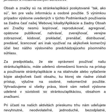
Obsah a značky sú na stránke/aplikácii poskytované “tak, ako
sú”, len pre vašu informáciu a osobné použitie. S výnimkou
prípadov výslovne uvedených v týchto Podmienkach používania
sa žiadna časť našej Webovej lokality/Aplikácie a žiadny Obsah
ani Značky nesmú kopírovať, reprodukovať, agregovať,
opätovne publikovať, nahrávať, zverejňovať, verejne
zobrazovať, kódovať, prekladať, prenášať, distribuovať,
predávať, licencovať ani inak využívať na akýkoľvek komerčný
účel bez nášho výslovného predchádzajúceho písomného
súhlasu.
Za predpokladu, že ste oprávnení používať našu
stránku/aplikáciu, máte udelenú obmedzenú licenciu na prístup
a používanie stránky/aplikácie a na stiahnutie alebo vytlačenie
kópie akejkoľvek časti obsahu, ku ktorej ste riadne získali
prístup, výlučne na osobné, nekomerčné použitie.
Vyhradzujeme si všetky práva, ktoré vám neboli výslovne
udelené v súvislosti so stránkou/aplikáciou, obsahom a
značkami.
Pri účasti na našich aktivitách prieskumu trhu nám udeľujete
nevyhnutné, neodvolateľné, jednoduché, bezodplatné,