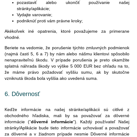
pozastaviť alebo ukončiť používanie našej
stránky/aplikácie;
Vydajte varovanie;
podniknúť proti vám právne kroky;
Akékoľvek iné opatrenia, ktoré považujeme za primerane
vhodné.
Beriete na vedomie, že porušenie týchto zmluvných podmienok
(najmä
častí 5, 6 a 7
) by nám alebo nášmu klientovi spôsobilo
nenapraviteľnú škodu. V prípade porušenia je preto okamžite
splatná náhrada škody vo výške 5 000 EUR bez ohľadu na to,
že máme právo požadovať vyššiu sumu, ak by skutočne
vzniknutá škoda bola vyššia ako uvedená suma.
6.
Dôvernosť
Keďže informácie na našej stránke/aplikácii sú citlivé z
obchodného hľadiska, mali by sa považovať za dôverné
informácie (“
dôverné informácie
“). Každý používateľ Našej
stránky/Aplikácie bude tieto informácie uchovávať a považovať
za dôverné a v žiadnom prípade nesmie Dôverné informácie