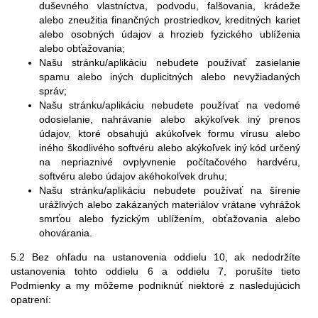
duševného vlastníctva, podvodu, falšovania, krádeže
alebo zneužitia finančných prostriedkov, kreditných kariet
alebo osobných údajov a hrozieb fyzického ublíženia
alebo obťažovania;
Našu stránku/aplikáciu nebudete používať zasielanie
spamu alebo iných duplicitných alebo nevyžiadaných
správ;
Našu stránku/aplikáciu nebudete používať na vedomé
odosielanie, nahrávanie alebo akýkoľvek iný prenos
údajov, ktoré obsahujú akúkoľvek formu vírusu alebo
iného škodlivého softvéru alebo akýkoľvek iný kód určený
na nepriaznivé ovplyvnenie počítačového hardvéru,
softvéru alebo údajov akéhokoľvek druhu;
Našu stránku/aplikáciu nebudete používať na šírenie
urážlivých alebo zakázaných materiálov vrátane vyhrážok
smrťou alebo fyzickým ublížením, obťažovania alebo
ohovárania.
5.2 Bez ohľadu na ustanovenia oddielu 10, ak nedodržíte
ustanovenia tohto oddielu 6 a oddielu 7, porušíte tieto
Podmienky a my môžeme podniknúť niektoré z nasledujúcich
opatrení: