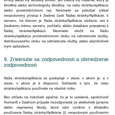
škodlivý alebo technologicky škodlivý, na našu stránku/aplikáciu
alebo prostredníctvom nej. Nesmiete sa pokúšať získať
neoprávnený prístup k žiadnej časti Našej stránky/Aplikácie, k
serveru, na ktorom je Naša stránka/Aplikácia uložená, ani k
žiadnemu inému serveru, počítaču alebo databáze pripojenej k
Našej stránke/Aplikácii. Nesmiete útočiť na Našu
stránku/aplikáciu prostredníctvom útoku na odmietnutie služby,
distribuovaného útoku na odmietnutie služby alebo akýmkoľvek
iným spôsobom.
9.
Zrieknutie
sa
zodpovednosti
a
obmedzenie
zodpovednosti
Naša stránka/aplikácia sa poskytuje v stave, v akom je, a v
stave, v akom je k dispozícii. Súhlasíte s tým, že našu
stránku/aplikáciu používate na vlastné riziko.
Bez ohľadu na čokoľvek opačné, čo je tu uvedené, spoločnosť
Human8 v žiadnom prípade nezodpovedá za akékoľvek (priame
alebo nepriame) škody, ktoré vám vzniknú v dôsledku
používania Našej stránky/Aplikácie (i) nesprávnym používaním