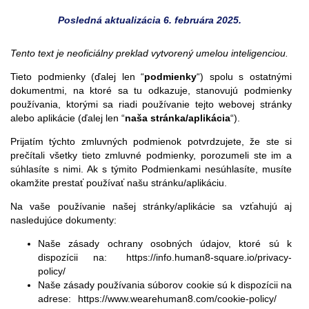
Posledná aktualizácia 6. februára 2025.
Tento text je neoficiálny preklad vytvorený umelou inteligenciou.
Tieto podmienky (ďalej len “
podmienky
“) spolu s ostatnými
dokumentmi, na ktoré sa tu odkazuje, stanovujú podmienky
používania, ktorými sa riadi používanie tejto webovej stránky
alebo aplikácie (ďalej len “
naša stránka/aplikácia
“).
Prijatím týchto zmluvných podmienok potvrdzujete, že ste si
prečítali všetky tieto zmluvné podmienky, porozumeli ste im a
súhlasíte s nimi. Ak s týmito Podmienkami nesúhlasíte, musíte
okamžite prestať používať našu stránku/aplikáciu.
Na vaše používanie našej stránky/aplikácie sa vzťahujú aj
nasledujúce dokumenty:
Naše zásady ochrany osobných údajov, ktoré sú k
dispozícii na:
https://info.human8-square.io/privacy-
policy/
Naše zásady používania súborov cookie sú k dispozícii na
adrese:
https://www.wearehuman8.com/cookie-policy/