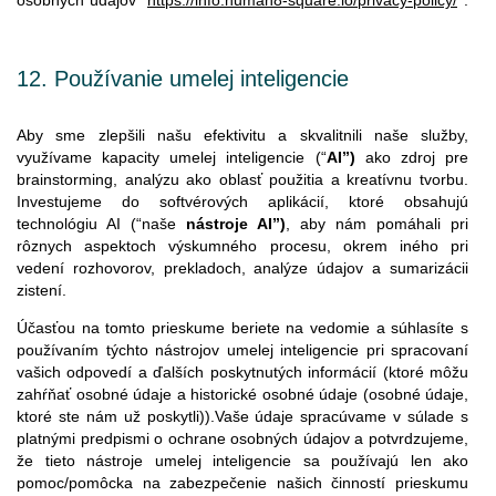
12.
Používanie
umelej
inteligencie
Aby sme zlepšili našu efektivitu a skvalitnili naše služby,
využívame kapacity umelej inteligencie (“
AI”)
ako zdroj pre
brainstorming, analýzu ako oblasť použitia a kreatívnu tvorbu.
Investujeme do softvérových aplikácií, ktoré obsahujú
technológiu AI (“naše
nástroje AI”)
, aby nám pomáhali pri
rôznych aspektoch výskumného procesu, okrem iného pri
vedení rozhovorov, prekladoch, analýze údajov a sumarizácii
zistení.
Účasťou na tomto prieskume beriete na vedomie a súhlasíte s
používaním týchto nástrojov umelej inteligencie pri spracovaní
vašich odpovedí a ďalších poskytnutých informácií (ktoré môžu
zahŕňať osobné údaje a historické osobné údaje (osobné údaje,
ktoré ste nám už poskytli)).Vaše údaje spracúvame v súlade s
platnými predpismi o ochrane osobných údajov a potvrdzujeme,
že tieto nástroje umelej inteligencie sa používajú len ako
pomoc/pomôcka na zabezpečenie našich činností prieskumu