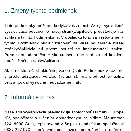
1.
Zmeny
týchto
podmienok
Tieto podmienky môžeme kedykoľvek zmeniť. Ako je vysvetlené
vyššie, vaše používanie našej stránky/aplikácie predstavuje váš
súhlas s týmito Podmienkami. V dôsledku toho sa všetky zmeny
týchto Podmienok budú vzťahovať na vaše používanie Našej
stránky/Aplikácie pri prvom použití po implementácii zmien.
Preto vám odporúčame skontrolovať túto stránku pri každom
použití Našej stránky/Aplikácie.
Ak je niektorá časť aktuálnej verzie týchto Podmienok v rozpore
s predchádzajúcou verziou (verziami), má prednosť aktuálna
verzia, pokiaľ výslovne neuvádzame inak.
2.
Informácie
o
nás
Naše stránky/aplikácie prevádzkuje spoločnosť Human8 Europe
NV, spoločnosť s ručením obmedzeným so sídlom Moutstraat
124, 9000 Gent, registrovaná v Belgicku pod číslom spoločnosti
0837.297.070, ktorá zastupuje svoje pridružené a dcérske