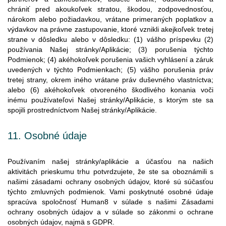
chrániť
pred
akoukoľvek
stratou
,
škodou
,
zodpovednosťou
,
nárokom
alebo
požiadavkou
,
vrátane
primeraných
poplatkov
a
výdavkov
na
právne
zastupovanie
,
ktoré
vznikli
akejkoľvek
tretej
strane
v
dôsledku
alebo
v
dôsledku
:
(1)
vášho
príspevku
(2)
používania
Našej
stránky
/
Aplikácie
; (3)
porušenia
týchto
Podmienok
; (4)
akéhokoľvek
porušenia
vašich
vyhlásení
a
záruk
uvedených
v
týchto
Podmienkach
; (5)
vášho
porušenia
práv
tretej
strany
,
okrem
iného
vrátane
práv
duševného
vlastníctva
;
alebo
(6)
akéhokoľvek
otvoreného
škodlivého
konania
voči
inému
používateľovi
Našej
stránky
/
Aplikácie
, s
ktorým
ste
sa
spojili
prostredníctvom
Našej
stránky
/
Aplikácie
.
11.
Osobné
údaje
Používaním našej stránky/aplikácie a účasťou na našich
aktivitách prieskumu trhu potvrdzujete, že ste sa oboznámili s
našimi zásadami ochrany osobných údajov, ktoré sú súčasťou
týchto zmluvných podmienok. Vami poskytnuté osobné údaje
spracúva spoločnosť Human8 v súlade s našimi Zásadami
ochrany osobných údajov a v súlade so zákonmi o ochrane
osobných údajov, najmä s GDPR.