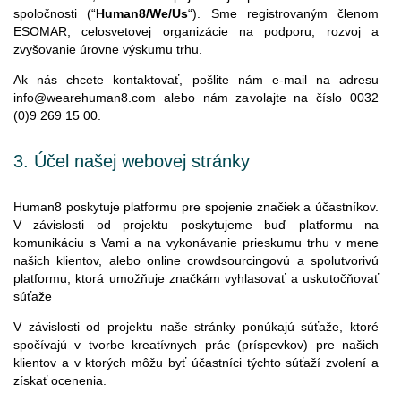
spoločnosti (“
Human8/We/Us
“). Sme registrovaným členom
ESOMAR, celosvetovej organizácie na podporu, rozvoj a
zvyšovanie úrovne výskumu trhu.
Ak nás chcete kontaktovať, pošlite nám e-mail na adresu
info@wearehuman8.com alebo nám zavolajte na číslo 0032
(0)9 269 15 00.
3.
Účel
našej
webovej
stránky
Human8 poskytuje platformu pre spojenie značiek a účastníkov.
V závislosti od projektu poskytujeme buď platformu na
komunikáciu s Vami a na vykonávanie prieskumu trhu v mene
našich klientov, alebo online crowdsourcingovú a spolutvorivú
platformu, ktorá umožňuje značkám vyhlasovať a uskutočňovať
súťaže
V závislosti od projektu naše stránky ponúkajú súťaže, ktoré
spočívajú v tvorbe kreatívnych prác (príspevkov) pre našich
klientov a v ktorých môžu byť účastníci týchto súťaží zvolení a
získať ocenenia.