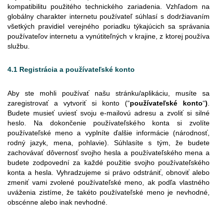
kompatibilitu použitého technického zariadenia. Vzhľadom na
globálny charakter internetu používateľ súhlasí s dodržiavaním
všetkých pravidiel verejného poriadku týkajúcich sa správania
používateľov internetu a vynútiteľných v krajine, z ktorej používa
službu.
4.1 Registrácia a používateľské konto
Aby ste mohli používať našu stránku/aplikáciu, musíte sa
zaregistrovať a vytvoriť si konto (“
používateľské konto
“
)
.
Budete musieť uviesť svoju e-mailovú adresu a zvoliť si silné
heslo. Na dokončenie používateľského konta si zvolíte
používateľské meno a vyplníte ďalšie informácie (národnosť,
rodný jazyk, mena, pohlavie). Súhlasíte s tým, že budete
zachovávať dôvernosť svojho hesla a používateľského mena a
budete zodpovední za každé použitie svojho používateľského
konta a hesla. Vyhradzujeme si právo odstrániť, obnoviť alebo
zmeniť vami zvolené používateľské meno, ak podľa vlastného
uváženia zistíme, že takéto používateľské meno je nevhodné,
obscénne alebo inak nevhodné.