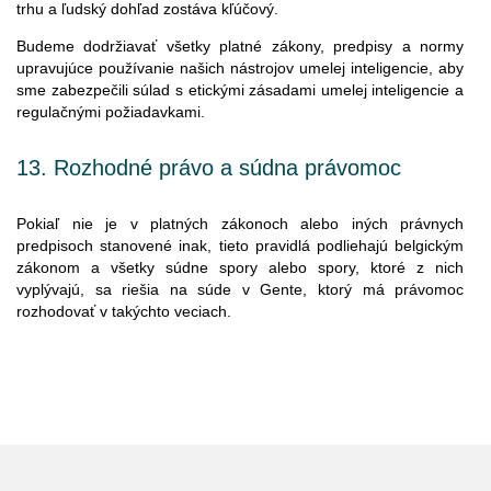
trhu a ľudský dohľad zostáva kľúčový.
Budeme dodržiavať všetky platné zákony, predpisy a normy
upravujúce používanie našich nástrojov umelej inteligencie, aby
sme zabezpečili súlad s etickými zásadami umelej inteligencie a
regulačnými požiadavkami.
13.
Rozhodné
právo
a
súdna
právomoc
Pokiaľ
nie
je v
platných
zákonoch
alebo
iných
právnych
predpisoch
stanovené
inak
,
tieto
pravidlá
podliehajú
belgickým
zákonom
a
všetky
súdne
spory
alebo
spory
,
ktoré
z
nich
vyplývajú
,
sa
riešia
na
súde
v
Gente
,
ktorý
má
právomoc
rozhodovať
v
takýchto
veciach
.