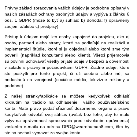
Právny základ spracovania vašich údajov je podrobne opísaný v
našich zásadách ochrany osobných údajov a vyplýva z článku 6
ods. 1 GDPR (môže to byť a) súhlas; b) dohoda; f) oprávnený
záujem a/alebo c) predpisy).
Prístup k údajom majú len osoby zapojené do projektu, ako aj
osoby, partneri alebo strany, ktoré sa podieľajú na realizácii a
implementácii štúdie, ktoré si ju objednali alebo ktoré sme tým
poverili (napríklad konzultanti alebo klienti). Všetci príjemcovia
sú povinní uchovávať všetky prijaté údaje v bezpečí a dôvernosti
v súlade s právnymi požiadavkami GDPR. Žiadne údaje, ktoré
ste poskytli pre tento projekt, či už osobné alebo iné, sa
nedostanú na verejnosť (sociálne médiá, televízne reklamy a
podobne).
Z našej stránky/aplikácie sa môžete kedykoľvek odhlásiť
kliknutím na tlačidlo na odhlásenie
vášho používateľského
konta. Máte právo podať sťažnosť dozornému orgánu a právo
kedykoľvek odvolať svoj súhlas (avšak bez toho, aby to malo
vplyv na oprávnenosť spracovania pred odvolaním oprávnenia)
zaslaním e-mailu na adresu DPO@wearehuman8.com, čím by
ste sa nechali vymazať zo svojho konta.