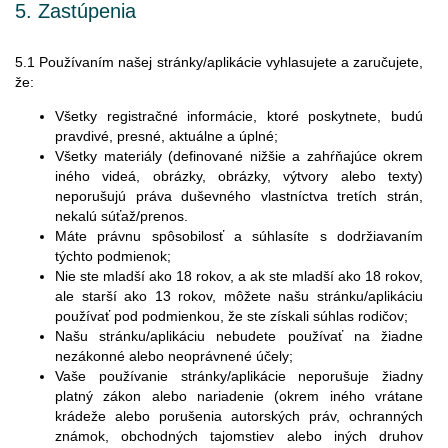
5.
Zastúpenia
5.1 Používaním našej stránky/aplikácie vyhlasujete a zaručujete,
že:
Všetky registračné informácie, ktoré poskytnete, budú
pravdivé, presné, aktuálne a úplné;
Všetky materiály (definované nižšie a zahŕňajúce okrem
iného videá, obrázky, obrázky, výtvory alebo texty)
neporušujú práva duševného vlastníctva tretích strán,
nekalú súťaž/prenos.
Máte právnu spôsobilosť a súhlasíte s dodržiavaním
týchto podmienok;
Nie ste mladší ako 18 rokov, a ak ste mladší ako 18 rokov,
ale starší ako 13 rokov, môžete našu stránku/aplikáciu
používať pod podmienkou, že ste získali súhlas rodičov;
Našu stránku/aplikáciu nebudete používať na žiadne
nezákonné alebo neoprávnené účely;
Vaše používanie stránky/aplikácie neporušuje žiadny
platný zákon alebo nariadenie (okrem iného vrátane
krádeže alebo porušenia autorských práv, ochranných
známok, obchodných tajomstiev alebo iných druhov