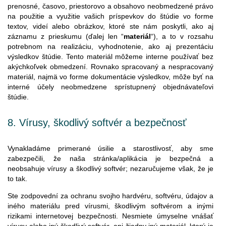
prenosné, časovo, priestorovo a obsahovo neobmedzené právo
na použitie a využitie vašich príspevkov do štúdie vo forme
textov, videí alebo obrázkov, ktoré ste nám poskytli, ako aj
záznamu z prieskumu (ďalej len “
materiál
“), a to v rozsahu
potrebnom na realizáciu, vyhodnotenie, ako aj prezentáciu
výsledkov štúdie. Tento materiál môžeme interne používať bez
akýchkoľvek obmedzení. Rovnako spracovaný a nespracovaný
materiál, najmä vo forme dokumentácie výsledkov, môže byť na
interné účely neobmedzene sprístupnený objednávateľovi
štúdie.
8.
Vírusy
,
škodlivý
softvér
a
bezpečnosť
Vynakladáme primerané úsilie a starostlivosť, aby sme
zabezpečili, že naša stránka/aplikácia je bezpečná a
neobsahuje vírusy a škodlivý softvér; nezaručujeme však, že je
to tak.
Ste zodpovední za ochranu svojho hardvéru, softvéru, údajov a
iného materiálu pred vírusmi, škodlivým softvérom a inými
rizikami internetovej bezpečnosti. Nesmiete úmyselne vnášať
vírusy alebo iný škodlivý softvér, ani žiadny iný materiál, ktorý je