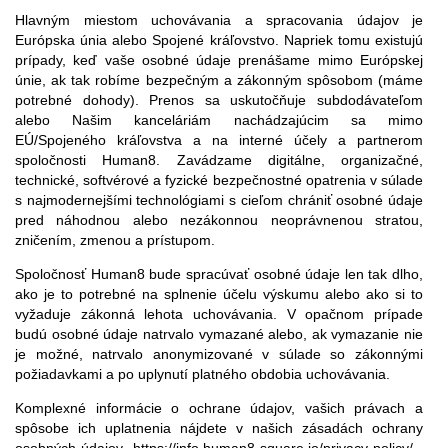
Hlavným miestom uchovávania a spracovania údajov je
Európska únia alebo Spojené kráľovstvo. Napriek tomu existujú
prípady, keď vaše osobné údaje prenášame mimo Európskej
únie, ak tak robíme bezpečným a zákonným spôsobom (máme
potrebné dohody). Prenos sa uskutočňuje subdodávateľom
alebo Našim kanceláriám nachádzajúcim sa mimo
EÚ/Spojeného kráľovstva a na interné účely a partnerom
spoločnosti Human8. Zavádzame digitálne, organizačné,
technické, softvérové a fyzické bezpečnostné opatrenia v súlade
s najmodernejšími technológiami s cieľom chrániť osobné údaje
pred náhodnou alebo nezákonnou neoprávnenou stratou,
zničením, zmenou a prístupom.
Spoločnosť Human8 bude spracúvať osobné údaje len tak dlho,
ako je to potrebné na splnenie účelu výskumu alebo ako si to
vyžaduje zákonná lehota uchovávania. V opačnom prípade
budú osobné údaje natrvalo vymazané alebo, ak vymazanie nie
je možné, natrvalo anonymizované v súlade so zákonnými
požiadavkami a po uplynutí platného obdobia uchovávania.
Komplexné informácie o ochrane údajov, vašich právach a
spôsobe ich uplatnenia nájdete v našich zásadách ochrany
osobných údajov
https://info.human8-square.io/privacy-policy/
.