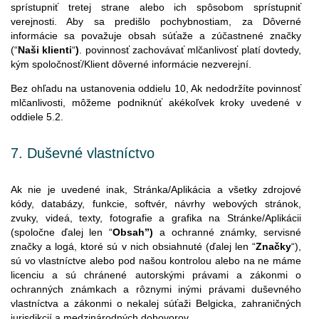
sprístupniť tretej strane alebo ich spôsobom sprístupniť
verejnosti. Aby sa predišlo pochybnostiam, za Dôverné
informácie sa považuje obsah súťaže a zúčastnené značky
(“
Naši klienti
“
)
. povinnosť zachovávať mlčanlivosť platí dovtedy,
kým spoločnosť/Klient dôverné informácie nezverejní.
Bez ohľadu na ustanovenia oddielu 10, Ak nedodržíte povinnosť
mlčanlivosti, môžeme podniknúť akékoľvek kroky uvedené v
oddiele
5.2.
7.
Duševné
vlastníctvo
Ak nie je uvedené inak, Stránka/Aplikácia a všetky zdrojové
kódy, databázy, funkcie, softvér, návrhy webových stránok,
zvuky, videá, texty, fotografie a grafika na Stránke/Aplikácii
(spoločne ďalej len “
Obsah”)
a ochranné známky, servisné
značky a logá, ktoré sú v nich obsiahnuté (ďalej len “
Značky
“),
sú vo vlastníctve alebo pod našou kontrolou alebo na ne máme
licenciu a sú chránené autorskými právami a zákonmi o
ochranných známkach a rôznymi inými právami duševného
vlastníctva a zákonmi o nekalej súťaži Belgicka, zahraničných
jurisdikcií a medzinárodných dohovorov.