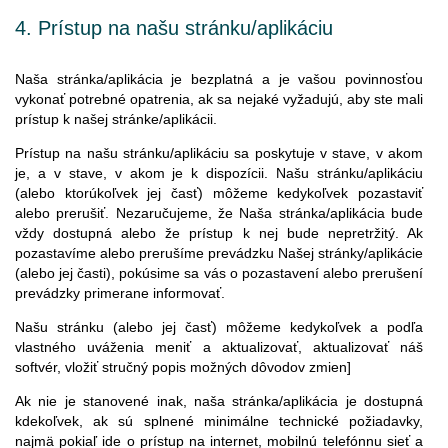
4.
Prístup
na
našu
stránku
/
aplikáciu
Naša stránka/aplikácia je bezplatná a je vašou povinnosťou
vykonať potrebné opatrenia, ak sa nejaké vyžadujú, aby ste mali
prístup k našej stránke/aplikácii.
Prístup na našu stránku/aplikáciu sa poskytuje v stave, v akom
je, a v stave, v akom je k dispozícii. Našu stránku/aplikáciu
(alebo ktorúkoľvek jej časť) môžeme kedykoľvek pozastaviť
alebo prerušiť. Nezaručujeme, že Naša stránka/aplikácia bude
vždy dostupná alebo že prístup k nej bude nepretržitý. Ak
pozastavíme alebo prerušíme prevádzku Našej stránky/aplikácie
(alebo jej časti), pokúsime sa vás o pozastavení alebo prerušení
prevádzky primerane informovať.
Našu stránku (alebo jej časť) môžeme kedykoľvek a podľa
vlastného uváženia meniť a aktualizovať, aktualizovať náš
softvér, vložiť stručný popis možných dôvodov zmien]
Ak nie je stanovené inak, naša stránka/aplikácia je dostupná
kdekoľvek, ak sú splnené minimálne technické požiadavky,
najmä pokiaľ ide o prístup na internet, mobilnú telefónnu sieť a