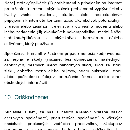
Našej stránky/Aplikácie (ii) problémami s pripojením na internet,
preťažením internetu, akýmikoľvek problémami vyplývajúcimi z
kvality vášho zariadenia, stratou alebo nedostatočným
pripojením k internetu kontamináciou akýmkoľvek potenciálnym
vírusom alebo zásahom tretej strany do vášho modemu alebo
iného zariadenia (iii) akoukoľvek nekompatibilitou medzi Našou
stránkou/Aplikáciou a akýmkoľvek hardvérom a/alebo
softvérom, ktorý používate.
Spoločnosť Human8 v žiadnom prípade nenesie zodpovednosť
za nepriame škody (vrátane, bez obmedzenia, následných,
osobitných, trestných alebo náhodných škôd, škôd za stratu
zisku, dobrého mena alebo príjmov, stratu súkromia, stratu
alebo poškodenie údajov, prerušenie činnosti alebo stratu
obchodných informácií).
10.
Odškodnenie
Súhlasíte
s
tým
,
že
nás
a
našich
Klientov
,
vrátane
našich
dcérskych
spoločností
,
pridružených
spoločností
a
všetkých
našich
/ich
príslušných
vedúcich
pracovníkov
,
zástupcov
,
partnerov
a
zamestnancov
,
budete
brániť
,
odškodňovať
a