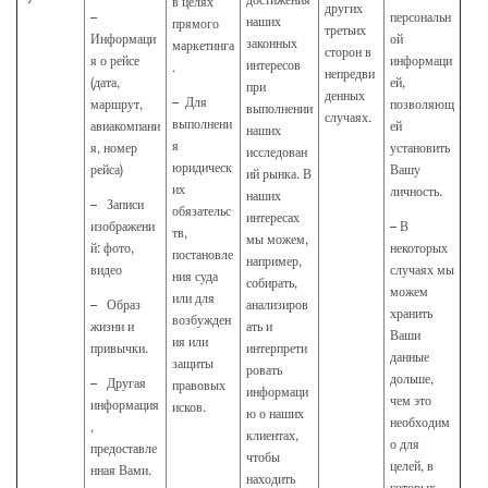
достижения
в целях
других
–
персональн
наших
прямого
третьих
Информаци
ой
законных
маркетинга
сторон в
я о рейсе
информаци
интересов
.
непредви
(дата,
ей,
при
денных
– Для
маршрут,
позволяющ
выполнении
случаях.
выполнени
авиакомпани
ей
наших
я
я, номер
установить
исследован
юридическ
рейса)
Вашу
ий рынка. В
их
личность.
наших
– Записи
обязательс
интересах
изображени
– В
тв,
мы можем,
й: фото,
некоторых
постановле
например,
видео
случаях мы
ния суда
собирать,
можем
или для
– Образ
анализиров
хранить
возбужден
жизни и
ать и
Ваши
ия или
привычки.
интерпрети
данные
защиты
ровать
дольше,
– Другая
правовых
информаци
чем это
информация
исков.
ю о наших
необходим
,
клиентах,
о для
предоставле
чтобы
целей, в
нная Вами.
находить