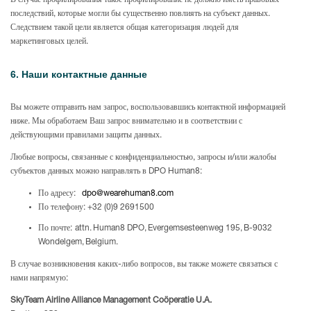
В случае профилирования такое профилирование не должно иметь правовых
последствий, которые могли бы существенно повлиять на субъект данных.
Следствием такой цели является общая категоризация людей для
маркетинговых целей.
6. Наши контактные данные
Вы можете отправить нам запрос, воспользовавшись контактной информацией
ниже. Мы обработаем Ваш запрос внимательно и в соответствии с
действующими правилами защиты данных.
Любые вопросы, связанные с конфиденциальностью, запросы и/или жалобы
субъектов данных можно направлять в DPO Human8:
По адресу:
dpo@wearehuman8.com
По телефону: +32 (0)9 2691500
По
почте
: attn. Human8 DPO, Evergemsesteenweg 195, B-9032
Wondelgem, Belgium.
В случае возникновения каких-либо вопросов, вы также можете связаться с
нами напрямую:
SkyTeam Airline Alliance Management Coöperatie U.A.