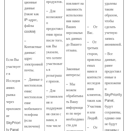
продуктов.
ционные
повлияет на
удалены
данные
законность
таким
– Для
(такие как
использова
образом,
возможног
IP-адрес,
ния нами
чтобы
о
файлы
Ваших
– От
сделать
предоставл
cookie)
персональн
Вас.
учетную
ения приза
ых данных
запись
после того,
–
– От
до Вашего
анонимной.
как Вы
Контактные
третьих
отзыва.
указали,
данные:
сторон,
– Все
что хотите
адрес
Если Вы
привлека
данные,
участвоват
электронной
емых
ранее
участвует
Законные
ь в
почты.
нами в
предоставл
е в
интересы:
розыгрыш
контексте
енные в
– Данные о
Исследов
е призов.
исследов
приложени
– Мы
местополож
аниях
ания
и
можем
– Для
ении:
рынка
клиентов,
SkyPriority
обрабатыва
установлен
местополож
таких как
Panel,
через
ть Вашу
ия и
ение
Участник
будут
информаци
поддержан
приложен
мобильного
и или
сохранены,
ю по мере
ия связи с
телефона
ие
Люди8.
однако они
необходимо
вами, в
(если
SkyPriori
не будут
сти для
том числе
включено)
– От
ty Panel
связаны с