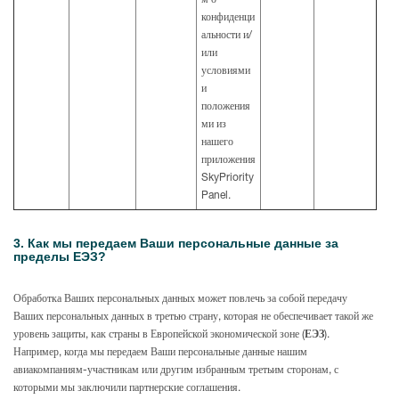
м о
конфиденци
альности и/
или
условиями
и
положения
ми из
нашего
приложения
SkyPriority
Panel.
3. Как мы передаем Ваши персональные данные за
пределы ЕЭЗ?
Обработка Ваших персональных данных может повлечь за собой передачу
Ваших персональных данных в третью страну, которая не обеспечивает такой же
уровень защиты, как страны в Европейской экономической зоне (
ЕЭЗ
).
Например, когда мы передаем Ваши персональные данные нашим
авиакомпаниям-участникам или другим избранным третьим сторонам, с
которыми мы заключили партнерские соглашения.