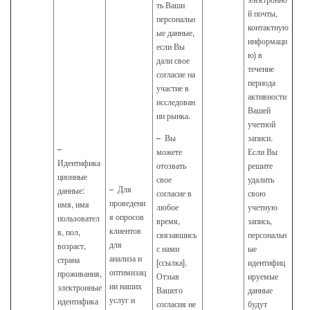
электронно
ть Ваши
й почты,
персональн
контактную
ые данные,
информаци
если Вы
ю) в
дали свое
течение
согласие на
периода
участие в
активности
исследован
Вашей
ии рынка.
учетной
– Вы
записи.
–
можете
Если Вы
Идентифика
отозвать
решите
ционные
свое
удалить
– Для
данные:
согласие в
свою
проведени
имя, имя
любое
учетную
я опросов
пользовател
время,
запись,
клиентов
я, пол,
связавшись
персональн
для
возраст,
с нами
ые
анализа и
страна
[ссылка].
идентифиц
оптимизац
проживания,
Отзыв
ируемые
ии наших
электронные
Вашего
данные
услуг и
идентифика
согласия не
будут