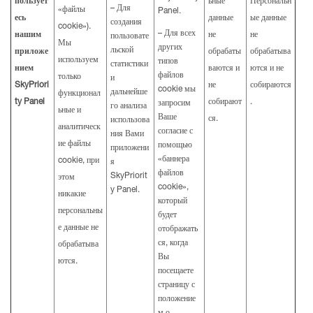
пользует
ьные
Персональн
– Для
«файлы
Panel.
есь
данные
ые данные
создания
cookie»).
– Для всех
нашим
не
не
пользовате
Мы
других
льской
приложе
обрабаты
обрабатыва
используем
типов
статистики
нием
ваются и
ются и не
файлов
только
и
SkyPriori
не
собираются
cookie мы
дальнейше
функционал
ty Panel
собирают
.
запросим
го анализа
ьные и
Ваше
ся.
использова
аналитическ
согласие с
ния Вами
ие файлы
помощью
приложени
«баннера
cookie, при
я
файлов
SkyPriorit
этом
cookie»,
y Panel.
никакие
который
персональны
будет
е данные не
отображать
ся, когда
обрабатыва
Вы
ются.
посещаете
страницу с
положение