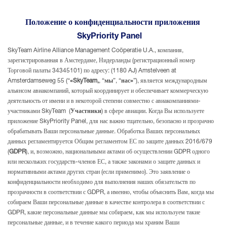
Положение о конфиденциальности приложения
SkyPriority Panel
SkyTeam Airline Alliance Management Coöperatie U.A., компания,
зарегистрированная в Амстердаме, Нидерланды (регистрационный номер
Торговой палаты 34345101) по адресу: (1180 AJ) Amstelveen at
Amsterdamseweg 55 (“
«SkyTeam,
, “
мы
”, “
нас»
”), является международным
альянсом авиакомпаний, который координирует и обеспечивает коммерческую
деятельность от имени и в некоторой степени совместно с авиакомпаниями-
участниками SkyTeam (
Участники
) в сфере авиации. Когда Вы используете
приложение SkyPriority Panel, для нас важно тщательно, безопасно и прозрачно
обрабатывать Ваши персональные данные. Обработка Ваших персональных
данных регламентируется Общим регламентом ЕС по защите данных 2016/679
(
GDPR
), и, возможно, национальными актами об осуществлении GDPR одного
или нескольких государств-членов ЕС, а также законами о защите данных и
нормативными актами других стран (если применимо). Это заявление о
конфиденциальности необходимо для выполнения наших обязательств по
прозрачности в соответствии с GDPR, а именно, чтобы объяснить Вам, когда мы
собираем Ваши персональные данные в качестве контролера в соответствии с
GDPR, какие персональные данные мы собираем, как мы используем такие
персональные данные, и в течение какого периода мы храним Ваши