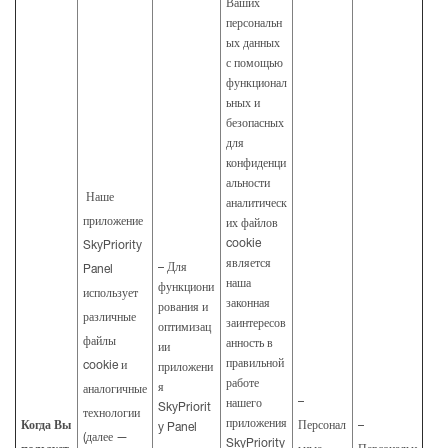
Ваших
персональн
ых данных
с помощью
функционал
ьных и
безопасных
для
конфиденци
альности
Наше
аналитическ
приложение
их файлов
cookie
SkyPriority
является
– Для
Panel
наша
функциони
использует
законная
рования и
различные
заинтересов
оптимизац
файлы
анность в
ии
правильной
cookie и
приложени
работе
я
аналогичные
–
нашего
SkyPriorit
технологии
приложения
Когда Вы
Персонал
–
y Panel
(далее —
SkyPriority