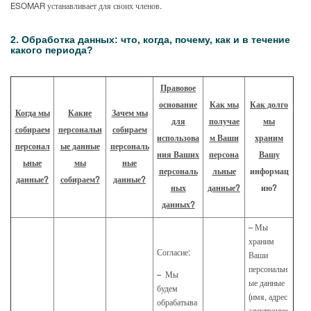
ESOMAR устанавливает для своих членов.
2. Обработка данных: что, когда, почему, как и в течение
какого периода?
Правовое
основание
Как мы
Как долго
Когда мы
Какие
Зачем мы
для
получае
мы
собираем
персональн
собираем
использова
м Ваши
храним
персонал
ые данные
персональ
ния Ваших
персона
Вашу
ьные
мы
ные
персональ
льные
информац
данные?
собираем?
данные?
ных
данные?
ию?
данных?
– Мы
храним
Согласие:
Ваши
персональн
– Мы
ые данные
будем
(имя, адрес
обрабатыва