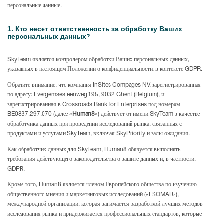
персональные данные.
1. Кто несет ответственность за обработку Ваших
персональных данных?
SkyTeam является контролером обработки Ваших персональных данных,
указанных в настоящем Положении о конфиденциальности, в контексте GDPR.
Обратите внимание,
что компания InSites Compages NV, зарегистрированная
по адресу: Evergemsesteenweg 195, 9032 Ghent (Belgium), и
зарегистрированная в Crossroads Bank for Enterprises под номером
BE0837.297.070 (далее «
Human8
») действует от имени SkyTeam в качестве
обработчика данных при проведении исследований рынка, связанных с
продуктами и услугами SkyTeam, включая SkyPriority и залы ожидания.
Как обработчик данных для SkyTeam, Human8 обязуется выполнять
требования действующего законодательства о защите данных и, в частности,
GDPR.
Кроме того, Human8 является членом Европейского общества по изучению
общественного мнения и маркетинговых исследований («ESOMAR»),
международной организации, которая занимается разработкой лучших методов
исследования рынка и придерживается профессиональных стандартов, которые